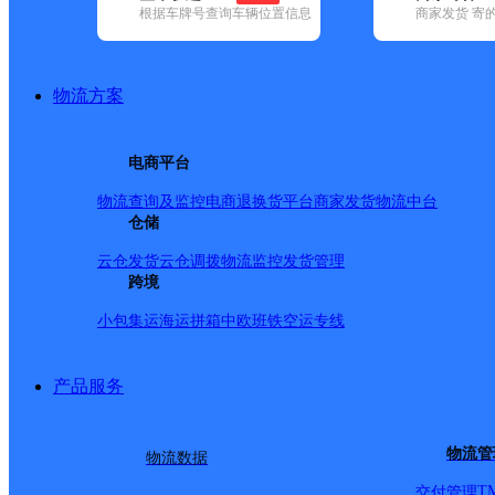
根据车牌号查询车辆位置信息
商家发货 寄
基本信息
所属快递：邮政国内
物流方案
所属区域：安徽省-淮南市-谢家集区
网点电话：
网点地址：淮南市谢家集区李郢孜镇
电商平台
网点负责人：
物流查询及监控
电商退换货
平台商家发货
物流中台
仓储
派送范围
云仓发货
云仓调拨
物流监控
发货管理
跨境
-
小包集运
海运拼箱
中欧班铁
空运专线
产品服务
物流管
物流数据
T
交付管理