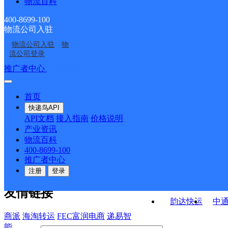
物流百科
杨公邮政支局
淮望邮政所
点ID4703
点ID6625
孤堆乡邮政所
孙庙乡邮政所
400-8699-100
物流公司入驻
望峰岗邮政所
妮妮超市
物流公司入驻
物
李郢孜镇
淮南谢家集
流公司登录
接口API
推广者中心
注册/登录
快运查询
API接口文档
FAQ/帮助文档
快递鸟
宏行中运物流
首页
API接口
DEMO下载
快递鸟API
百世快运
邦
API文档
接入指南
价格说明
关于我们
德邦快递
高
产业资讯
物流百科
华企快运
环
公司介绍
企业动态
联系我们
法律声
400-8699-100
京东快运
聚
明
合作伙伴
快递鸟接口服务协议
用
推广者中心
户隐私政策
速佳达快运
注册
登录
易达快运
驿
友情链接
韵达快运
中
商派
海淘转运
FEC富润电商
递易智
能