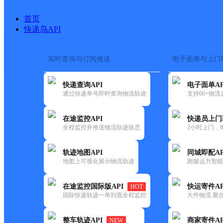
首页
快递鸟API
实时查询与订阅推送
电子面单与上门
搜索热词：
在途监控
快递查询API
电子面单AP
快递大全
快运大全
快递时效
通过快递单号即时查询物流轨迹
支持60+物
在途监控API
快递员上门
快递公司
全程监控并推送物流轨迹状态
2小时上门，
快递网点
电话大全
轨迹地图API
同城即配AP
地图上可视化展示物流轨迹
跑腿运力智能
邮政
李郢孜邮政所
在途监控国际版API
快运寄件AP
HOT
国内
国际快递轨迹一单到底全程监控
大件物流 聚合
更新时间：2021-12-03 00:00:00
整车轨迹API
商家寄件AP
NEW