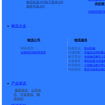
物流轨迹API
电子面单API
供应链
服务时效API
WMS
ERP
O
物流大全
物流公司
物流服务
网络类型：
快递快运：
快运
快递
全国型
区域型
跨境型
同城即配：
同城货运
即时配
整车零担：
专线物流
整车
小
仓储服务：
驿站
前置仓
快递
上一条：
中国邮政集团有限公司新疆维吾尔自治区叶城县乌
跨境物流：
小包集运
航空货
特殊物流：
医药冷链
危化物
周边网点
产业资讯
安徽淮南公司谢家集分
谢家集区孙庙乡合作点
最新资讯
公司动
谢家集区蔡家岗街道合
谢家集区平山街道合作
部
ID2943
态
行业资讯
物
流知识
谢家集区李郢孜镇合作
谢家集区立新街道合作
作点ID6631
点ID6627