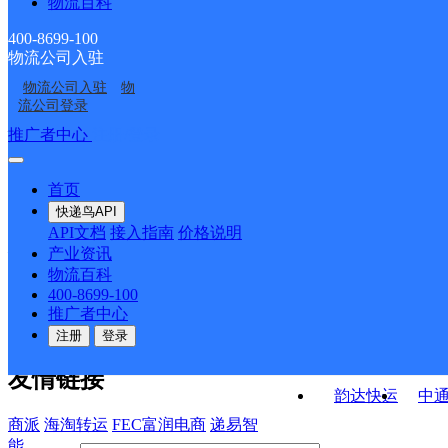
物流百科
李郢孜邮政所
淮望邮政所
点ID4703
点ID6625
孤堆乡邮政所
孙庙乡邮政所
400-8699-100
物流公司入驻
望峰岗邮政所
妮妮超市
物流公司入驻
物
李郢孜镇
淮南谢家集
流公司登录
接口API
推广者中心
注册/登录
快运查询
API接口文档
FAQ/帮助文档
快递鸟
宏行中运物流
首页
API接口
DEMO下载
快递鸟API
百世快运
邦
API文档
接入指南
价格说明
关于我们
德邦快递
高
产业资讯
物流百科
华企快运
环
公司介绍
企业动态
联系我们
法律声
400-8699-100
京东快运
聚
明
合作伙伴
快递鸟接口服务协议
用
推广者中心
户隐私政策
速佳达快运
注册
登录
易达快运
驿
友情链接
韵达快运
中
商派
海淘转运
FEC富润电商
递易智
能