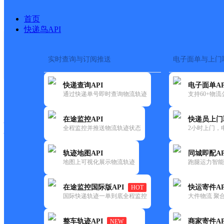
首页
快递鸟API
实时查询与订阅推送
电子面单与上门
搜索热词：
在途监控
快递查询API
电子面单AP
快递大全
快运大全
快递时效
通过快递单号即时查询物流轨迹
支持60+物
在途监控API
快递员上门
快递公司
全程监控并推送物流轨迹状态
2小时上门，
快递网点
电话大全
轨迹地图API
同城即配AP
地图上可视化展示物流轨迹
跑腿运力智能
邮政
杨公邮政支局
在途监控国际版API
快运寄件AP
HOT
国内
国际快递轨迹一单到底全程监控
大件物流 聚合
更新时间：2021-12-03 00:00:00
整车轨迹API
商家寄件AP
NEW