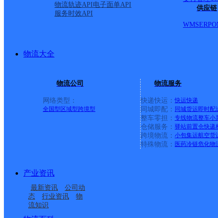
物流轨迹API
电子面单API
供应链
服务时效API
WMS
ERP
O
物流大全
物流公司
物流服务
网络类型：
快递快运：
快运
快递
全国型
区域型
跨境型
同城即配：
同城货运
即时配
整车零担：
专线物流
整车
小
仓储服务：
驿站
前置仓
快递
上一条：
中国邮政集团有限公司新疆维吾尔自治区叶城县乌
跨境物流：
小包集运
航空货
特殊物流：
医药冷链
危化物
周边网点
产业资讯
安徽淮南公司谢家集分
谢家集区孙庙乡合作点
最新资讯
公司动
谢家集区蔡家岗街道合
谢家集区平山街道合作
部
ID2943
态
行业资讯
物
流知识
谢家集区李郢孜镇合作
谢家集区立新街道合作
作点ID6631
点ID6627