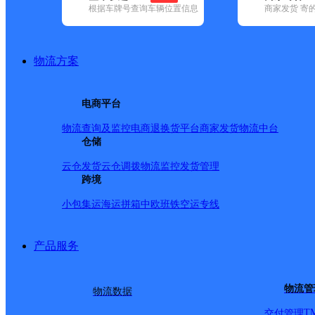
根据车牌号查询车辆位置信息
商家发货 寄
基本信息
所属快递：邮政国内
物流方案
所属区域：安徽省-淮南市-谢家集区
网点电话：
网点地址：谢家集杨公镇
电商平台
网点负责人：
物流查询及监控
电商退换货
平台商家发货
物流中台
仓储
派送范围
云仓发货
云仓调拨
物流监控
发货管理
跨境
-
小包集运
海运拼箱
中欧班铁
空运专线
产品服务
物流管
物流数据
T
交付管理