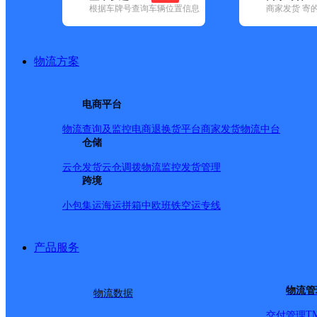
根据车牌号查询车辆位置信息
商家发货 寄
基本信息
所属快递：邮政国内
物流方案
所属区域：甘肃省-酒泉市-敦煌市
网点电话：
网点地址：甘肃省酒泉市敦煌市鸣山路15号
电商平台
网点负责人：
物流查询及监控
电商退换货
平台商家发货
物流中台
仓储
派送范围
云仓发货
云仓调拨
物流监控
发货管理
跨境
-
小包集运
海运拼箱
中欧班铁
空运专线
产品服务
物流管
物流数据
T
交付管理