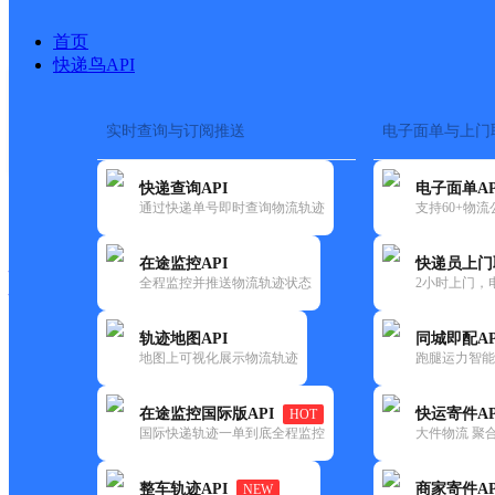
首页
快递鸟API
实时查询与订阅推送
电子面单与上门
搜索热词：
在途监控
快递查询API
电子面单AP
快递大全
快运大全
快递时效
通过快递单号即时查询物流轨迹
支持60+物
在途监控API
快递员上门
快递公司
全程监控并推送物流轨迹状态
2小时上门，
快递网点
电话大全
轨迹地图API
同城即配AP
地图上可视化展示物流轨迹
跑腿运力智能
邮政
鸣山路邮政所
在途监控国际版API
快运寄件AP
HOT
国内
国际快递轨迹一单到底全程监控
大件物流 聚合
更新时间：2021-12-03 00:00:00
整车轨迹API
商家寄件AP
NEW