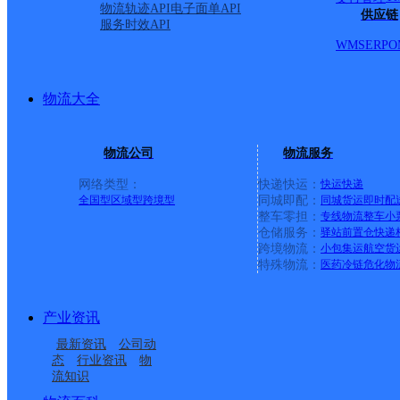
物流轨迹API
电子面单API
供应链
服务时效API
WMS
ERP
O
物流大全
物流公司
物流服务
网络类型：
快递快运：
快运
快递
全国型
区域型
跨境型
同城即配：
同城货运
即时配
整车零担：
专线物流
整车
小
仓储服务：
驿站
前置仓
快递
上一条：
中国邮政集团有限公司新疆维吾尔自治区叶城县乌
跨境物流：
小包集运
航空货
特殊物流：
医药冷链
危化物
周边网点
产业资讯
酒泉敦煌
甘肃敦煌营业部
最新资讯
公司动
酒泉敦煌市金山路网点
敦煌市肃州镇合作点
态
行业资讯
物
流知识
莫高窟邮政所
郭家堡邮政所
ID3974