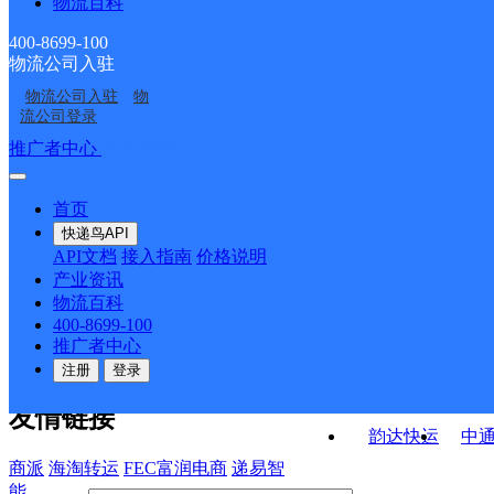
物流百科
月牙泉镇邮政所
莫高镇邮政所
黄墩子邮政所
转渠口邮政所
400-8699-100
物流公司入驻
中国邮政集团有限公司
肃州镇邮政所
物流公司入驻
物
中国邮政集团有限公司
敦煌市回头客生活超市
甘肃省敦煌市七里镇邮
流公司登录
甘肃省敦煌市新城邮政
政支局
接口API
推广者中心
注册/登录
快运查询
所
API接口文档
FAQ/帮助文档
快递鸟
宏行中运物流
首页
API接口
DEMO下载
快递鸟API
百世快运
邦
API文档
接入指南
价格说明
关于我们
德邦快递
高
产业资讯
物流百科
华企快运
环
公司介绍
企业动态
联系我们
法律声
400-8699-100
京东快运
聚
明
合作伙伴
快递鸟接口服务协议
用
推广者中心
户隐私政策
速佳达快运
注册
登录
易达快运
驿
友情链接
韵达快运
中
商派
海淘转运
FEC富润电商
递易智
能