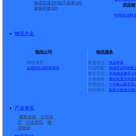
物流轨迹API
电子面单API
供应链
服务时效API
WMS
ERP
O
物流大全
物流公司
物流服务
网络类型：
快递快运：
快运
快递
全国型
区域型
跨境型
同城即配：
同城货运
即时配
整车零担：
专线物流
整车
小
仓储服务：
驿站
前置仓
快递
上一条：
义乌廿三里网点
跨境物流：
小包集运
航空货
特殊物流：
医药冷链
危化物
周边网点
产业资讯
酒泉敦煌
甘肃敦煌营业部
最新资讯
公司动
酒泉敦煌市金山路网点
敦煌市肃州镇合作点
态
行业资讯
物
流知识
莫高窟邮政所
郭家堡邮政所
ID3974