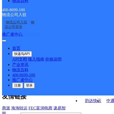
物流百科
月牙泉镇邮政所
莫高镇邮政所
黄墩子邮政所
转渠口邮政所
400-8699-100
物流公司入驻
鸣山路邮政所
中国邮政集团有限公司
物流公司入驻
物
黄渠邮政所
中国邮政集团有限公司
甘肃省敦煌市七里镇邮
流公司登录
甘肃省敦煌市新城邮政
政支局
接口API
推广者中心
注册/登录
快运查询
所
API接口文档
FAQ/帮助文档
快递鸟
宏行中运物流
首页
API接口
DEMO下载
快递鸟API
百世快运
邦
API文档
接入指南
价格说明
关于我们
德邦快递
高
产业资讯
物流百科
华企快运
环
公司介绍
企业动态
联系我们
法律声
400-8699-100
京东快运
聚
明
合作伙伴
快递鸟接口服务协议
用
推广者中心
户隐私政策
速佳达快运
注册
登录
易达快运
驿
友情链接
韵达快运
中
商派
海淘转运
FEC富润电商
递易智
能