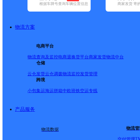
根据车牌号查询车辆位置信息
商家发货 寄
基本信息
所属快递：顺丰速运
物流方案
所属区域：甘肃省-酒泉市-敦煌市
网点电话：
网点地址：飞天嘉园小区一号商铺
电商平台
网点负责人：
物流查询及监控
电商退换货
平台商家发货
物流中台
仓储
派送范围
云仓发货
云仓调拨
物流监控
发货管理
跨境
全境
小包集运
海运拼箱
中欧班铁
空运专线
产品服务
物流管
物流数据
T
交付管理