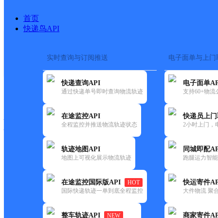
首页
快递鸟API
实时查询与订阅推送
电子面单与上门
搜索热词：
在途监控
快递查询API
电子面单AP
快递大全
快运大全
快递时效
通过快递单号即时查询物流轨迹
支持60+物
在途监控API
快递员上门
快递公司
全程监控并推送物流轨迹状态
2小时上门，
快递网点
电话大全
轨迹地图API
同城即配AP
地图上可视化展示物流轨迹
跑腿运力智能
顺丰
敦煌市回头客生活超市
在途监控国际版API
快运寄件AP
HOT
速运
国际快递轨迹一单到底全程监控
大件物流 聚合
更新时间：2021-11-26 00:00:00
整车轨迹API
商家寄件AP
NEW