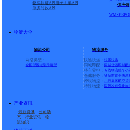
物流轨迹API
电子面单API
供应链
服务时效API
WMS
ERP
O
物流大全
物流公司
物流服务
网络类型：
快递快运：
快运
快递
全国型
区域型
跨境型
同城即配：
同城货运
即时配
整车零担：
专线物流
整车
小
仓储服务：
驿站
前置仓
快递
上一条：
中国邮政集团有限公司新疆维吾尔自治区叶城县乌
跨境物流：
小包集运
航空货
特殊物流：
医药冷链
危化物
周边网点
产业资讯
酒泉敦煌
甘肃敦煌营业部
最新资讯
公司动
酒泉敦煌市金山路网点
敦煌市肃州镇合作点
态
行业资讯
物
流知识
莫高窟邮政所
郭家堡邮政所
ID3974