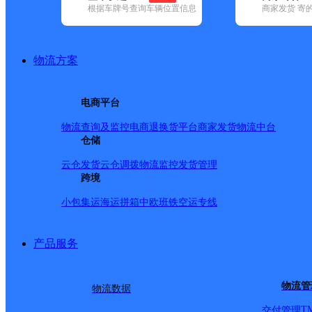
根据车牌号查询车辆位置信息
商家发货 寄
基本信息
所属快递：邮政国内
物流方案
所属区域：甘肃省-酒泉市-敦煌市
网点电话：
网点地址：甘肃省酒泉市敦煌市鸣沙山月牙泉景区
电商平台
网点负责人：
物流查询及监控
电商退换货
平台商家发货
物流中台
仓储
派送范围
云仓发货
云仓调拨
物流监控
发货管理
跨境
-
小包集运
海运拼箱
中欧班铁
空运专线
产品服务
物流管
物流数据
T
交付管理