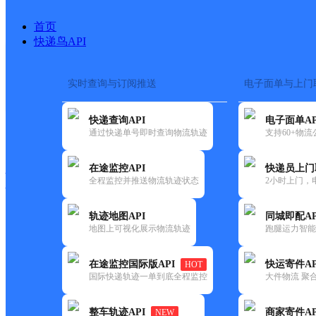
首页
快递鸟API
实时查询与订阅推送
电子面单与上门
搜索热词：
在途监控
快递查询API
电子面单AP
快递大全
快运大全
快递时效
通过快递单号即时查询物流轨迹
支持60+物
在途监控API
快递员上门
快递公司
全程监控并推送物流轨迹状态
2小时上门，
快递网点
电话大全
轨迹地图API
同城即配AP
地图上可视化展示物流轨迹
跑腿运力智能
邮政
鸣沙山月牙泉邮政所
在途监控国际版API
快运寄件AP
HOT
国内
国际快递轨迹一单到底全程监控
大件物流 聚合
更新时间：2021-12-03 00:00:00
整车轨迹API
商家寄件AP
NEW