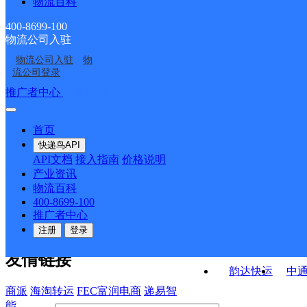
物流百科
月牙泉镇邮政所
莫高镇邮政所
黄墩子邮政所
转渠口邮政所
400-8699-100
物流公司入驻
中国邮政集团有限公司
肃州镇邮政所
物流公司入驻
物
中国邮政集团有限公司
敦煌市回头客生活超市
甘肃省敦煌市七里镇邮
流公司登录
甘肃省敦煌市新城邮政
政支局
接口API
推广者中心
注册/登录
快运查询
所
API接口文档
FAQ/帮助文档
快递鸟
宏行中运物流
首页
API接口
DEMO下载
快递鸟API
百世快运
邦
API文档
接入指南
价格说明
关于我们
德邦快递
高
产业资讯
物流百科
华企快运
环
公司介绍
企业动态
联系我们
法律声
400-8699-100
京东快运
聚
明
合作伙伴
快递鸟接口服务协议
用
推广者中心
户隐私政策
速佳达快运
注册
登录
易达快运
驿
友情链接
韵达快运
中
商派
海淘转运
FEC富润电商
递易智
能