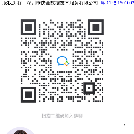
版权所有：深圳市快金数据技术服务有限公司
粤ICP备150109
x