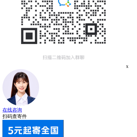
x
在线咨询
扫码查寄件