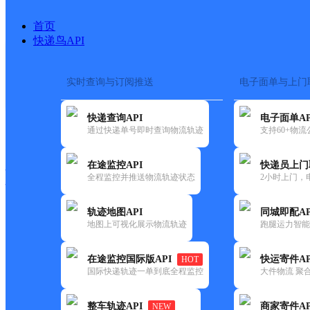
首页
快递鸟API
实时查询与订阅推送
电子面单与上门
搜索热词：
在途监控
快递查询API
电子面单AP
快递大全
快运大全
快递时效
通过快递单号即时查询物流轨迹
支持60+物
在途监控API
快递员上门
快递公司
全程监控并推送物流轨迹状态
2小时上门，
快递网点
电话大全
轨迹地图API
同城即配AP
地图上可视化展示物流轨迹
跑腿运力智能
德邦
东平县州城街道合作点ID16770
在途监控国际版API
快运寄件AP
HOT
快递
国际快递轨迹一单到底全程监控
大件物流 聚合
更新时间：2022-07-12 00:00:00
整车轨迹API
商家寄件AP
NEW