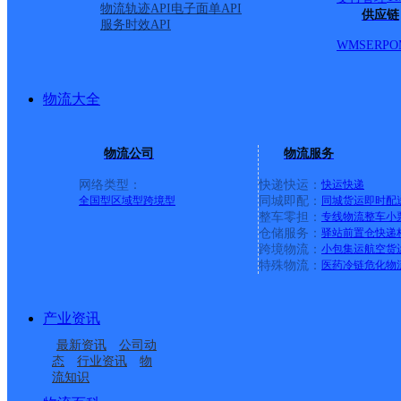
物流轨迹API
电子面单API
供应链
服务时效API
WMS
ERP
O
物流大全
物流公司
物流服务
网络类型：
快递快运：
快运
快递
全国型
区域型
跨境型
同城即配：
同城货运
即时配
整车零担：
专线物流
整车
小
仓储服务：
驿站
前置仓
快递
上一条：
横岗园山
跨境物流：
小包集运
航空货
特殊物流：
医药冷链
危化物
周边网点
产业资讯
山东泰安市东平县公司
泰安东平县
最新资讯
公司动
东平县新湖镇合作点
东平县州城街道合作点
态
行业资讯
物
流知识
东平县梯门镇合作点
泰安东平县老湖镇营业
ID16167
ID15900