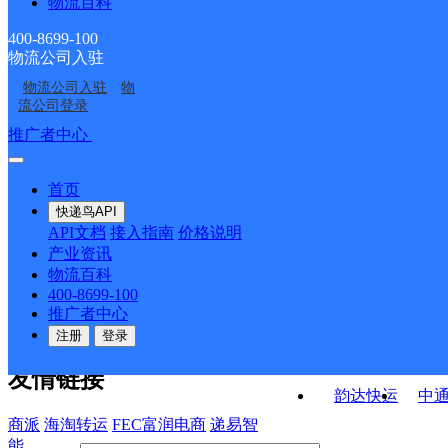
物流百科
东平县老湖镇合作点
UH泰安东平县
ID2491
部
中国邮政集团有限公司
中国邮政集团有限公司
ID304
400-8699-100
物流公司入驻
中国邮政集团有限公司
中国邮政集团有限公司
山东省东平县接山邮电
山东省东平县平湖路邮
物流公司入驻
物
王庄邮政支局
中国邮政集团有限公司
山东省东平县银山邮电
山东省东平县州城邮电
支局
电支局
流公司登录
山东省东平县大羊邮电
支局
支局
接口API
推广者中心
注册/登录
快运查询
支局
API接口文档
FAQ/帮助文档
快递鸟
宏行中运物流
首页
API接口
DEMO下载
快递鸟API
百世快运
邦
API文档
接入指南
价格说明
关于我们
德邦快递
高
产业资讯
物流百科
华企快运
环
公司介绍
企业动态
联系我们
法律声
400-8699-100
京东快运
聚
明
合作伙伴
快递鸟接口服务协议
用
推广者中心
户隐私政策
速佳达快运
注册
登录
易达快运
驿
友情链接
韵达快运
中
商派
海淘转运
FEC富润电商
递易智
能