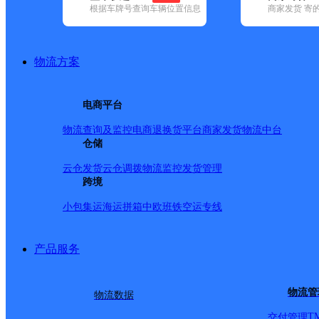
根据车牌号查询车辆位置信息
商家发货 寄
基本信息
所属快递：德邦快递
物流方案
所属区域：山东省-泰安市-东平县
网点电话：
网点地址：山东省泰安市东平县州城街道后莲花湾朋云超
电商平台
网点负责人：
物流查询及监控
电商退换货
平台商家发货
物流中台
仓储
派送范围
云仓发货
云仓调拨
物流监控
发货管理
跨境
-
小包集运
海运拼箱
中欧班铁
空运专线
产品服务
物流管
物流数据
T
交付管理