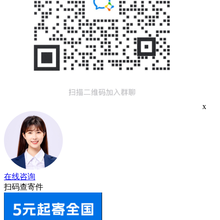
x
在线咨询
扫码查寄件