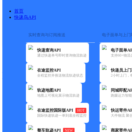
首页
快递鸟API
实时查询与订阅推送
电子面单与上门
搜索热词：
在途监控
快递查询API
电子面单AP
快递大全
快运大全
快递时效
通过快递单号即时查询物流轨迹
支持60+物
在途监控API
快递员上门
快递公司
全程监控并推送物流轨迹状态
2小时上门，
快递网点
电话大全
轨迹地图API
同城即配AP
地图上可视化展示物流轨迹
跑腿运力智能
邮政
中国邮政集团有限公司山东省
在途监控国际版API
快运寄件AP
HOT
国内
国际快递轨迹一单到底全程监控
大件物流 聚合
更新时间：2021-12-03 00:00:00
整车轨迹API
商家寄件AP
NEW