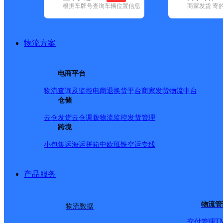
根据车牌号查询车辆位置信息
商家发货 寄
基本信息
所属快递：邮政国内
物流方案
所属区域：山东省-泰安市-东平县
网点电话：
网点地址：山东省泰安市东平县接山镇省道路接山段99号
电商平台
网点负责人：
物流查询及监控
电商退换货
平台商家发货
物流中台
仓储
派送范围
云仓发货
云仓调拨
物流监控
发货管理
跨境
-
小包集运
海运拼箱
中欧班铁
空运专线
产品服务
物流管
物流数据
T
交付管理