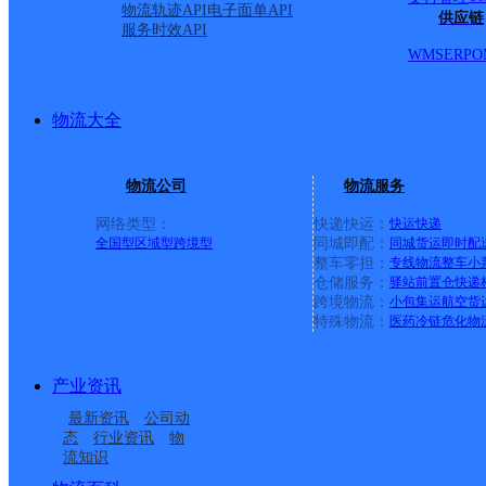
物流轨迹API
电子面单API
供应链
服务时效API
WMS
ERP
O
物流大全
物流公司
物流服务
网络类型：
快递快运：
快运
快递
全国型
区域型
跨境型
同城即配：
同城货运
即时配
整车零担：
专线物流
整车
小
仓储服务：
驿站
前置仓
快递
上一条：
中国邮政集团有限公司新疆维吾尔自治区叶城县乌
跨境物流：
小包集运
航空货
特殊物流：
医药冷链
危化物
周边网点
产业资讯
山东泰安市东平县公司
泰安东平县
最新资讯
公司动
东平县新湖镇合作点
东平县州城街道合作点
态
行业资讯
物
流知识
东平县戴庙镇合作点
东平县梯门镇合作点
ID16167
ID16770