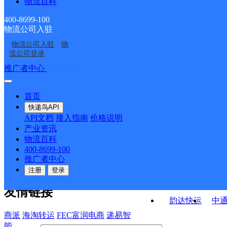
物流百科
山东东平公司
东平县老湖镇合作点
ID493
ID2491
泰安东平县营业部
中国邮政集团有限公司
ID304
400-8699-100
物流公司入驻
中国邮政集团有限公司
中国邮政集团有限公司
山东省东平县平湖路邮
物流公司入驻
物
王庄邮政支局
中国邮政集团有限公司
山东省东平县银山邮电
山东省东平县州城邮电
电支局
流公司登录
山东省东平县大羊邮电
支局
支局
接口API
推广者中心
注册/登录
快运查询
支局
API接口文档
FAQ/帮助文档
快递鸟
宏行中运物流
首页
API接口
DEMO下载
快递鸟API
百世快运
邦
API文档
接入指南
价格说明
关于我们
德邦快递
高
产业资讯
物流百科
华企快运
环
公司介绍
企业动态
联系我们
法律声
400-8699-100
京东快运
聚
明
合作伙伴
快递鸟接口服务协议
用
推广者中心
户隐私政策
速佳达快运
注册
登录
易达快运
驿
友情链接
韵达快运
中
商派
海淘转运
FEC富润电商
递易智
能