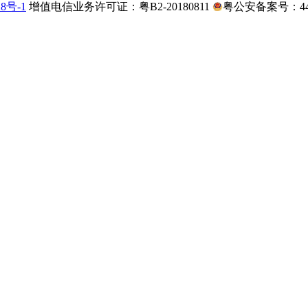
28号-1
增值电信业务许可证：粤B2-20180811
粤公安备案号：4403