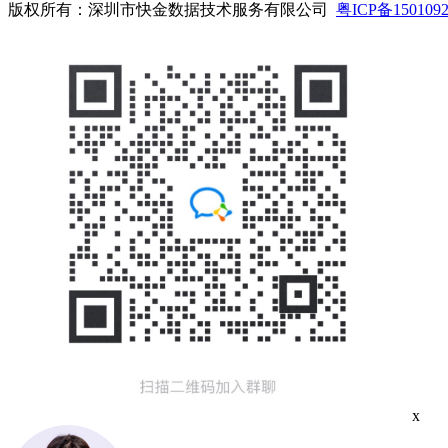
版权所有：深圳市快金数据技术服务有限公司
粤ICP备150109
x