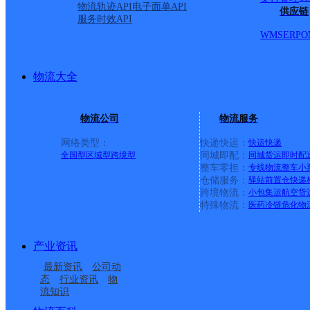
物流轨迹API
电子面单API
供应链
服务时效API
WMS
ERP
O
物流大全
物流公司
物流服务
网络类型：
快递快运：
快运
快递
全国型
区域型
跨境型
同城即配：
同城货运
即时配
整车零担：
专线物流
整车
小
仓储服务：
驿站
前置仓
快递
上一条：
广西梧州公司河西分部
跨境物流：
小包集运
航空货
特殊物流：
医药冷链
危化物
周边网点
产业资讯
福建主城公司惠安县服
福建惠安县公司惠南分
最新资讯
公司动
福建惠安县公司洛阳便
福建主城区公司惠安县
务部玖韵KH分部
部
态
行业资讯
物
流知识
泉州惠安三部
福建主城区公司惠安县
民服务站分部
螺城服务部