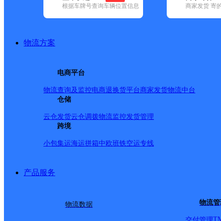
根据车牌号查询车辆位置信息
商家发货 寄
基本信息
所属快递：韵达速递
物流方案
所属区域：福建省-泉州市-惠安县
网点电话：
网点地址：中国福建省泉州市惠安县东园镇东湖6号铁豹足
电商平台
网点负责人：
物流查询及监控
电商退换货
平台商家发货
物流中台
仓储
派送范围
云仓发货
云仓调拨
物流监控
发货管理
跨境
-
小包集运
海运拼箱
中欧班铁
空运专线
产品服务
物流管
物流数据
T
交付管理