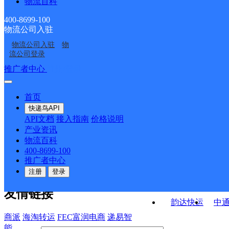
物流百科
福建惠安县公司张坂镇
泉州惠安二部
螺城服务部紫山镇分部
福建主城区公司惠安县
福建主城区公司惠安县
便民服务站分部
400-8699-100
物流公司入驻
福建主城区公司螺城公
泉州惠安一部
服务部
服务部东海分部
物流公司入驻
物
福建主城区公司惠安县
福建主城区公司惠安县
司油园工业区分部
流公司登录
螺城服务部螺阳镇分部
螺城服务部辋川镇分部
接口API
推广者中心
注册/登录
快运查询
API接口文档
FAQ/帮助文档
快递鸟
宏行中运物流
首页
API接口
DEMO下载
快递鸟API
百世快运
邦
API文档
接入指南
价格说明
关于我们
德邦快递
高
产业资讯
物流百科
华企快运
环
公司介绍
企业动态
联系我们
法律声
400-8699-100
京东快运
聚
明
合作伙伴
快递鸟接口服务协议
用
推广者中心
户隐私政策
速佳达快运
注册
登录
易达快运
驿
友情链接
韵达快运
中
商派
海淘转运
FEC富润电商
递易智
能