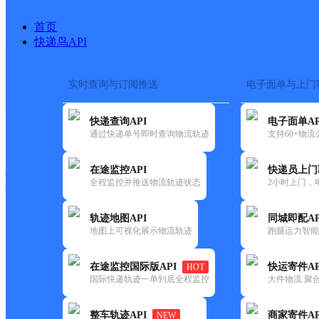
首页
快递鸟API
实时查询与订阅推送
电子面单与上门
搜索热词：
在途监控
快递查询API
电子面单AP
快递大全
快运大全
快递时效
通过快递单号即时查询物流轨迹
支持60+物
在途监控API
快递员上门
快递公司
全程监控并推送物流轨迹状态
2小时上门，
快递网点
电话大全
轨迹地图API
同城即配AP
地图上可视化展示物流轨迹
跑腿运力智能
韵达
福建主城公司惠安县服务部玖韵
在途监控国际版API
快运寄件AP
HOT
速递
国际快递轨迹一单到底全程监控
大件物流 聚合
更新时间：2022-07-14 00:00:00
整车轨迹API
商家寄件AP
NEW