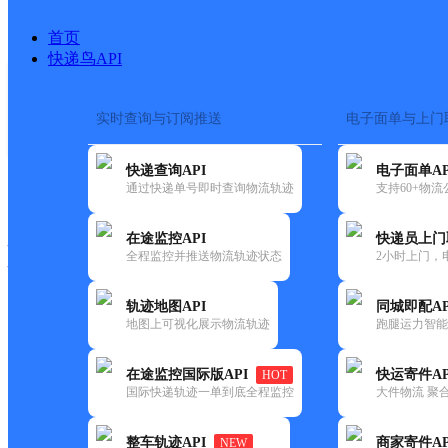
首页
快递鸟API
实时查询与订阅推送
电子面单与上门
搜索热词：
在途监控
快递查询API
电子面单AP
快递大全
快运大全
快递时效
通过快递单号即时查询物流轨迹
支持60+物
在途监控API
快递员上门
快递公司
全程监控并推送物流轨迹状态
2小时上门，
快递网点
电话大全
轨迹地图API
同城即配AP
地图上可视化展示物流轨迹
跑腿运力智能
韵达
福建主城区公司螺城服务部城
在途监控国际版API
快运寄件AP
HOT
速递
国际快递轨迹一单到底全程监控
大件物流 聚合
更新时间：2022-07-14 00:00:00
整车轨迹API
商家寄件AP
NEW