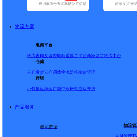
根据车牌号查询车辆位置信息
商家发货 寄
基本信息
所属快递：韵达速递
物流方案
所属区域：福建省-泉州市-惠安县
网点电话：
网点地址：福建省泉州市惠安县螺城镇惠港新城韵达快递
电商平台
网点负责人：
物流查询及监控
电商退换货
平台商家发货
物流中台
仓储
派送范围
云仓发货
云仓调拨
物流监控
发货管理
跨境
君临世纪；龙湫路；西苑路木偶剧团宿舍；县医院；霞张
小包集运
海运拼箱
中欧班铁
空运专线
镇镇政府宿舍楼；惠兴街华友宿舍；二轻大厦；东霞路；
水；行政执法局；农林局；水利局；财政局；司法局宿舍
产品服务
小区；上园村；红联路；瑞安街；科山中学；翠泽路；嘉
苑；高级中学；后坂村；上郭村；前型；蔬菜批发市场；
物流管
物流数据
富；内场771；聚星国际；霞东；广海学校小中幼；移动
T
交付管理