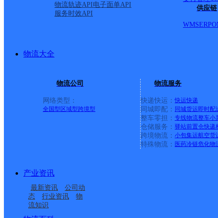
心；宏艺工业；建煌豪园；港惠针织厂对面；惠港新城；
物流轨迹API
电子面单API
供应链
服务时效API
区；学园路；海城云林天下；洪厝篮；阳光城市花园；联
WMS
ERP
O
电公寓；嘉欣花园；北园路；乌桥路；梅山；城北工业区
共事业局；自来水公司；建兴大厦；土木公司；旧环保局
物流大全
街445号；【更新时间：2019-4-4 12:10:22_pf】
物流公司
物流服务
网络类型：
快递快运：
快运
快递
全国型
区域型
跨境型
同城即配：
同城货运
即时配
整车零担：
专线物流
整车
小
仓储服务：
驿站
前置仓
快递
上一条：
广西梧州公司河西分部
跨境物流：
小包集运
航空货
特殊物流：
医药冷链
危化物
周边网点
产业资讯
福建主城公司惠安县服
福建惠安县公司惠南分
最新资讯
公司动
福建惠安县公司洛阳便
福建主城区公司惠安县
务部玖韵KH分部
部
态
行业资讯
物
流知识
泉州惠安三部
福建主城区公司惠安县
民服务站分部
螺城服务部