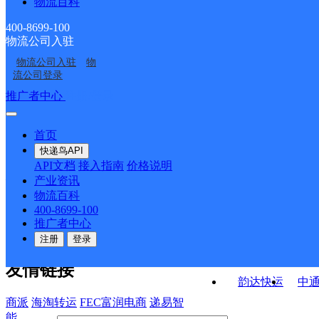
物流百科
福建惠安县公司张坂镇
泉州惠安二部
螺城服务部紫山镇分部
福建主城公司惠安县服
福建主城区公司惠安县
便民服务站分部
400-8699-100
物流公司入驻
福建主城区公司螺城公
泉州惠安一部
务部玖韵云集KH分部
服务部
物流公司入驻
物
福建主城区公司惠安县
福建主城区公司惠安县
司油园工业区分部
流公司登录
螺城服务部螺阳镇分部
螺城服务部辋川镇分部
接口API
推广者中心
注册/登录
快运查询
API接口文档
FAQ/帮助文档
快递鸟
宏行中运物流
首页
API接口
DEMO下载
快递鸟API
百世快运
邦
API文档
接入指南
价格说明
关于我们
德邦快递
高
产业资讯
物流百科
华企快运
环
公司介绍
企业动态
联系我们
法律声
400-8699-100
京东快运
聚
明
合作伙伴
快递鸟接口服务协议
用
推广者中心
户隐私政策
速佳达快运
注册
登录
易达快运
驿
友情链接
韵达快运
中
商派
海淘转运
FEC富润电商
递易智
能