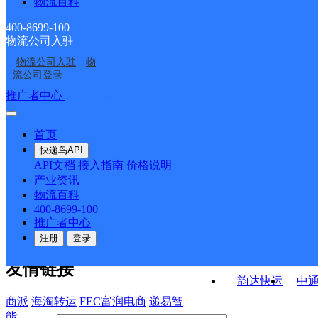
物流百科
河南长垣县公司孟岗镇
河南长垣县公司蒲西区
道御景龙苑KH分部
道蒲东新城分部
河南长垣县公司方里乡
河南长垣县公司佘家乡
粮所分部
杏坛路亿隆国际城分部
400-8699-100
物流公司入驻
河南长垣县公司苗寨乡
河南长垣县公司行政中
中心街分部
分部
物流公司入驻
物
新乡长垣
河南长垣县公司蒲西区
商业街分部
心至德路KH分部
流公司登录
菜北大街分部
接口API
推广者中心
注册/登录
快运查询
API接口文档
FAQ/帮助文档
快递鸟
宏行中运物流
首页
API接口
DEMO下载
快递鸟API
百世快运
邦
API文档
接入指南
价格说明
关于我们
德邦快递
高
产业资讯
物流百科
华企快运
环
公司介绍
企业动态
联系我们
法律声
400-8699-100
京东快运
聚
明
合作伙伴
快递鸟接口服务协议
用
推广者中心
户隐私政策
速佳达快运
注册
登录
易达快运
驿
友情链接
韵达快运
中
商派
海淘转运
FEC富润电商
递易智
能