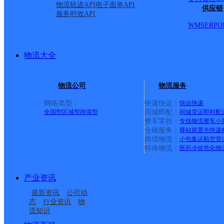
物流轨迹API
电子面单API
供应链
服务时效API
WMS
ERP
O
物流大全
物流公司
物流服务
网络类型：
快递快运：
快运
快递
全国型
区域型
跨境型
同城即配：
同城货运
即时配
整车零担：
专线物流
整车
小
仓储服务：
驿站
前置仓
快递
上一条：
广西梧州公司河西分部
跨境物流：
小包集运
航空货
特殊物流：
医药冷链
危化物
周边网点
产业资讯
河南长垣县公司至德路
河南长垣县公司卫华大
最新资讯
公司动
河南长垣县公司博爱路
河南长垣县公司浦东区
滨湖新城分部
道会展中心KH分部
态
行业资讯
物
流知识
河南长垣县公司德邻大
河南长垣县公司蒲城大
蒲西西区KH分部
杏林路分部