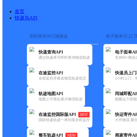
首页
快递鸟API
实时查询与订阅推送
电子面单与上门
搜索热词：
在途监控
快递查询API
电子面单AP
快递大全
快运大全
快递时效
通过快递单号即时查询物流轨迹
支持60+物
在途监控API
快递员上门
快递公司
全程监控并推送物流轨迹状态
2小时上门，
快递网点
电话大全
轨迹地图API
同城即配AP
地图上可视化展示物流轨迹
跑腿运力智能
韵达
河南长垣县公司国际会展中心K
在途监控国际版API
快运寄件AP
HOT
速递
国际快递轨迹一单到底全程监控
大件物流 聚合
更新时间：2022-07-14 00:00:00
整车轨迹API
商家寄件AP
NEW