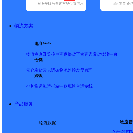
根据车牌号查询车辆位置信息
商家发货 寄
基本信息
所属快递：韵达速递
物流方案
所属区域：河南省-新乡市-长垣市
网点电话：
网点地址：中国河南省河南省新乡市长垣市蒲西街道国际
电商平台
网点负责人：
物流查询及监控
电商退换货
平台商家发货
物流中台
仓储
派送范围
云仓发货
云仓调拨
物流监控
发货管理
跨境
-
小包集运
海运拼箱
中欧班铁
空运专线
产品服务
物流管
物流数据
T
交付管理