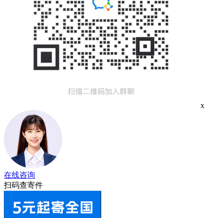
x
在线咨询
扫码查寄件