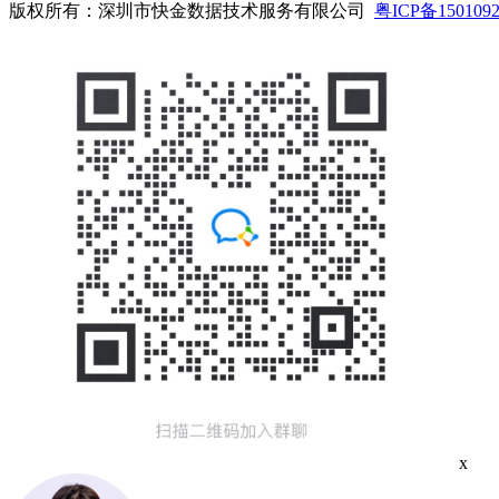
版权所有：深圳市快金数据技术服务有限公司
粤ICP备150109
x