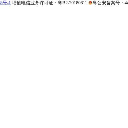
28号-1
增值电信业务许可证：粤B2-20180811
粤公安备案号：4403