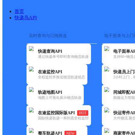
首页
快递鸟API
实时查询与订阅推送
电子面单与上门
搜索热词：
在途监控
快递查询API
电子面单AP
快递大全
快运大全
快递时效
通过快递单号即时查询物流轨迹
支持60+物
在途监控API
快递员上门
快递公司
全程监控并推送物流轨迹状态
2小时上门，
快递网点
电话大全
轨迹地图API
同城即配AP
地图上可视化展示物流轨迹
跑腿运力智能
韵达
河南长垣县公司满村商业街分
在途监控国际版API
快运寄件AP
HOT
速递
国际快递轨迹一单到底全程监控
大件物流 聚合
更新时间：2022-07-14 00:00:00
整车轨迹API
商家寄件AP
NEW