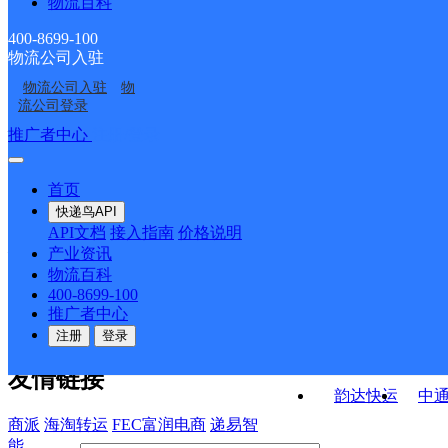
物流百科
河南长垣县公司孟岗镇
河南长垣县公司蒲西区
道御景龙苑KH分部
道蒲东新城分部
河南长垣县公司方里乡
河南长垣县公司佘家乡
粮所分部
杏坛路亿隆国际城分部
400-8699-100
物流公司入驻
河南长垣县公司苗寨乡
河南长垣县公司行政中
中心街分部
分部
物流公司入驻
物
新乡长垣
河南长垣县公司蒲西区
商业街分部
心至德路KH分部
流公司登录
菜北大街分部
接口API
推广者中心
注册/登录
快运查询
API接口文档
FAQ/帮助文档
快递鸟
宏行中运物流
首页
API接口
DEMO下载
快递鸟API
百世快运
邦
API文档
接入指南
价格说明
关于我们
德邦快递
高
产业资讯
物流百科
华企快运
环
公司介绍
企业动态
联系我们
法律声
400-8699-100
京东快运
聚
明
合作伙伴
快递鸟接口服务协议
用
推广者中心
户隐私政策
速佳达快运
注册
登录
易达快运
驿
友情链接
韵达快运
中
商派
海淘转运
FEC富润电商
递易智
能