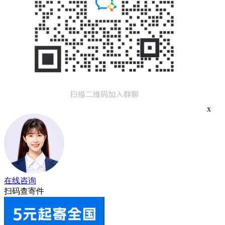
x
在线咨询
扫码查寄件