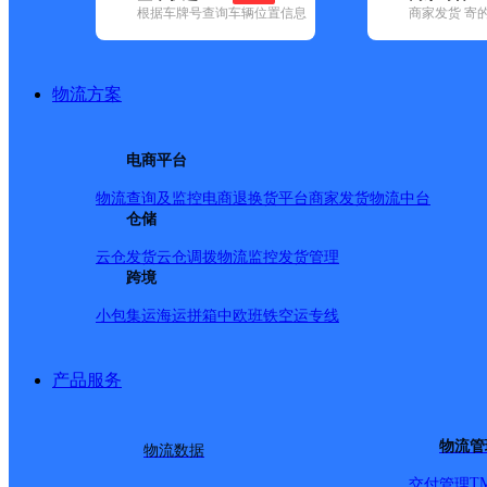
根据车牌号查询车辆位置信息
商家发货 寄
基本信息
所属快递：韵达速递
物流方案
所属区域：河南省-新乡市-长垣市
网点电话：
网点地址：中国河南省新乡市长垣市满村镇前满村商业街路北
电商平台
网点负责人：
物流查询及监控
电商退换货
平台商家发货
物流中台
仓储
派送范围
云仓发货
云仓调拨
物流监控
发货管理
跨境
满村乡；
小包集运
海运拼箱
中欧班铁
空运专线
产品服务
物流管
物流数据
T
交付管理