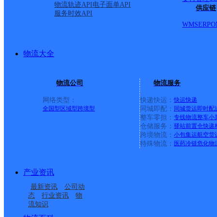
物流轨迹API
电子面单API
供应链
服务时效API
WMS
ERP
O
物流大全
物流公司
物流服务
网络类型：
快递快运：
快运
快递
全国型
区域型
跨境型
同城即配：
同城货运
即时配
整车零担：
专线物流
整车
小
仓储服务：
驿站
前置仓
快递
上一条：
广西梧州公司河西分部
跨境物流：
小包集运
航空货
特殊物流：
医药冷链
危化物
周边网点
产业资讯
河南长垣县公司至德路
河南长垣县公司卫华大
最新资讯
公司动
河南长垣县公司博爱路
河南长垣县公司浦东区
滨湖新城分部
道会展中心KH分部
态
行业资讯
物
流知识
河南长垣县公司德邻大
河南长垣县公司蒲城大
蒲西西区KH分部
杏林路分部