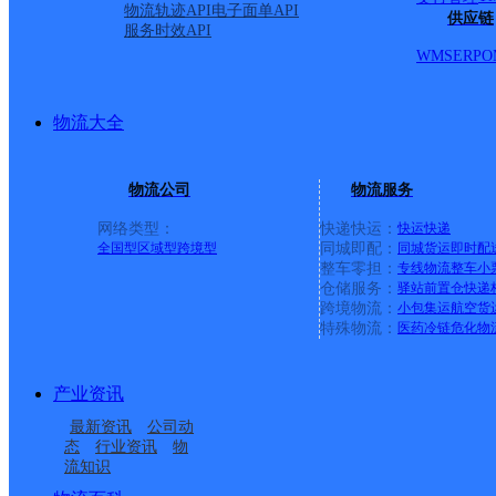
物流轨迹API
电子面单API
供应链
服务时效API
WMS
ERP
O
物流大全
物流公司
物流服务
网络类型：
快递快运：
快运
快递
全国型
区域型
跨境型
同城即配：
同城货运
即时配
整车零担：
专线物流
整车
小
仓储服务：
驿站
前置仓
快递
上一条：
义乌廿三里网点
跨境物流：
小包集运
航空货
特殊物流：
医药冷链
危化物
周边网点
产业资讯
酒泉敦煌
甘肃敦煌营业部
最新资讯
公司动
酒泉敦煌市金山路网点
敦煌市肃州镇合作点
态
行业资讯
物
流知识
莫高窟邮政所
郭家堡邮政所
ID3974