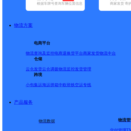
根据车牌号查询车辆位置信息
商家发货 寄
基本信息
所属快递：顺丰速运
物流方案
所属区域：甘肃省-酒泉市-敦煌市
网点电话：
网点地址：甘肃省酒泉市敦煌市沙州镇迎宾花园6号楼109
电商平台
网点负责人：
物流查询及监控
电商退换货
平台商家发货
物流中台
仓储
派送范围
云仓发货
云仓调拨
物流监控
发货管理
跨境
全境
小包集运
海运拼箱
中欧班铁
空运专线
产品服务
物流管
物流数据
T
交付管理