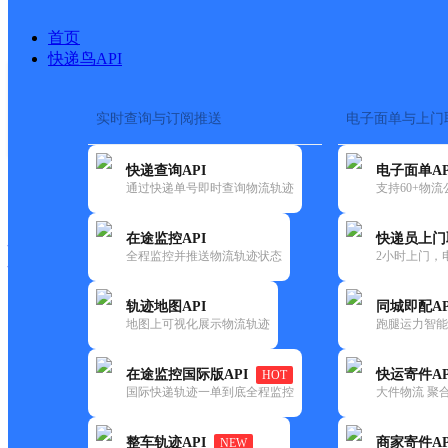
首页
快递鸟API
实时查询与订阅推送
电子面单与上门
搜索热词：
在途监控
快递查询API
电子面单AP
快递大全
快运大全
快递时效
通过快递单号即时查询物流轨迹
支持60+物
在途监控API
快递员上门
快递公司
全程监控并推送物流轨迹状态
2小时上门，
快递网点
电话大全
轨迹地图API
同城即配AP
地图上可视化展示物流轨迹
跑腿运力智能
顺丰
敦煌市沙洲镇迎宾花园营业点
在途监控国际版API
快运寄件AP
HOT
速运
国际快递轨迹一单到底全程监控
大件物流 聚合
更新时间：2021-11-26 00:00:00
整车轨迹API
商家寄件AP
NEW