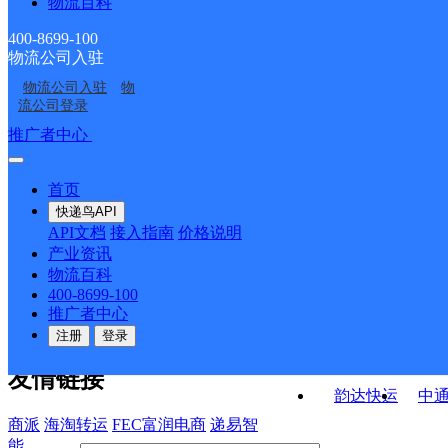
物流百科
月牙泉镇邮政所
莫高镇邮政所
黄墩子邮政所
转渠口邮政所
400-8699-100
物流公司入驻
鸣山路邮政所
中国邮政集团有限公司
物流公司入驻
物
黄渠邮政所
中国邮政集团有限公司
甘肃省敦煌市七里镇邮
流公司登录
甘肃省敦煌市新城邮政
政支局
接口API
推广者中心
注册/登录
快运查询
所
API接口文档
FAQ/帮助文档
快递鸟
宏行中运物流
首页
API接口
DEMO下载
快递鸟API
百世快运
邦
API文档
接入指南
价格说明
关于我们
德邦快递
高
产业资讯
物流百科
华企快运
环
公司介绍
企业动态
联系我们
法律声
400-8699-100
京东快运
聚
明
合作伙伴
快递鸟接口服务协议
用
推广者中心
户隐私政策
速佳达快运
注册
登录
易达快运
驿
友情链接
韵达快运
中
商派
海淘转运
FEC富润电商
递易智
能