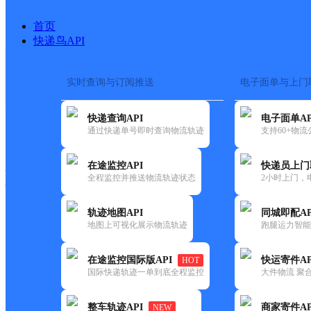
首页
快递鸟API
实时查询与订阅推送
电子面单与上门
搜索热词：
在途监控
快递查询API
电子面单AP
快递大全
快运大全
快递时效
通过快递单号即时查询物流轨迹
支持60+物
在途监控API
快递员上门
快递公司
全程监控并推送物流轨迹状态
2小时上门，
快递网点
电话大全
轨迹地图API
同城即配AP
地图上可视化展示物流轨迹
跑腿运力智能
申通
内蒙古呼市海东路公司
在途监控国际版API
快运寄件AP
HOT
快递
国际快递轨迹一单到底全程监控
大件物流 聚合
更新时间：2022-07-12 00:00:00
整车轨迹API
商家寄件AP
NEW