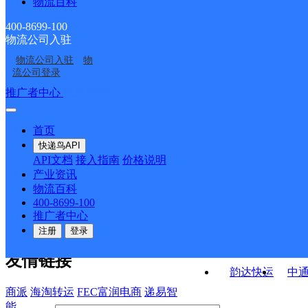
物流百科
呼市工业大学
呼市胜利路分部
浩特新城公主府服务部
工业大学公司
内蒙古呼和浩特团结公
呼市体育场分部
400-8699-100
物流公司入驻
内蒙古主城区公司呼和
呼和浩特毫沁营分部
司
物流公司入驻
物
呼和浩特八一分部
内蒙古呼和浩特营销市
浩特火车站服务部
流公司登录
场部井雅分部
接口API
推广者中心
注册/登录
快运查询
API接口文档
FAQ/帮助文档
快递鸟
宏行中运物流
首页
API接口
DEMO下载
快递鸟API
百世快运
邦
API文档
接入指南
价格说明
关于我们
德邦快递
高
产业资讯
物流百科
华企快运
环
公司介绍
企业动态
联系我们
法律声
400-8699-100
京东快运
聚
明
合作伙伴
快递鸟接口服务协议
用
推广者中心
户隐私政策
速佳达快运
注册
登录
易达快运
驿
友情链接
韵达快运
中
商派
海淘转运
FEC富润电商
递易智
能