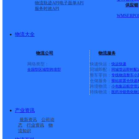
24号，呼市消防队，商品交易中心对面，欣安灯饰建材市
物流轨迹API
电子面单API
供应链
服务时效API
园，捷岐小区 幸福小区 （里面有个碧海云天）展东路与
WMS
ERP
O
路5号汉庭酒店，海东路7天连锁酒店，（润宇桥南路东3-2
物流大全
物流公司
物流服务
网络类型：
快递快运：
快运
快递
全国型
区域型
跨境型
同城即配：
同城货运
即时配
整车零担：
专线物流
整车
小
仓储服务：
驿站
前置仓
快递
上一条：
横岗园山
跨境物流：
小包集运
航空货
特殊物流：
医药冷链
危化物
周边网点
产业资讯
内蒙古呼和浩特新城区
呼市北二环分部
最新资讯
公司动
总部行政内件管理公司
内蒙古主城区公司呼和
公司
态
行业资讯
物
流知识
内蒙古主城区公司呼和
内蒙古呼和浩特新城区
呼和浩特分部
浩特如意开发区服务部