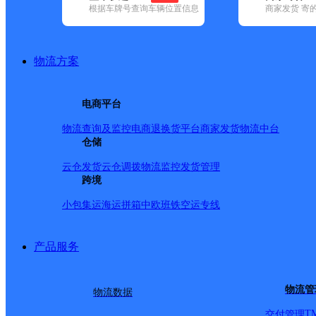
根据车牌号查询车辆位置信息
商家发货 寄
基本信息
所属快递：申通快递
物流方案
所属区域：内蒙古自治区-呼和浩特市-新城区
网点电话：
网点地址：海东路开天花园东大院17号库
电商平台
网点负责人：
物流查询及监控
电商退换货
平台商家发货
物流中台
仓储
派送范围
云仓发货
云仓调拨
物流监控
发货管理
跨境
海东网点7（7）：铁道以北，爱民街以南，东二环以西，
小包集运
海运拼箱
中欧班铁
空运专线
龙，鼎盛华世纪广场，同创家居，海新小学，呼铁家园，
区，联建小区，劳动花园，聚华世纪城聚泽园，丁香路小
产品服务
光大厦）海兴建材城，中华家园，新教小区，储运小区，丽苑
中）34中东巷，蓝天中学，治安大厦，宝城家园，海东路锦
物流管
物流数据
鸭梨酒店，技校家属院，杨州足记，梨花小镇，（润玉对面
T
交付管理