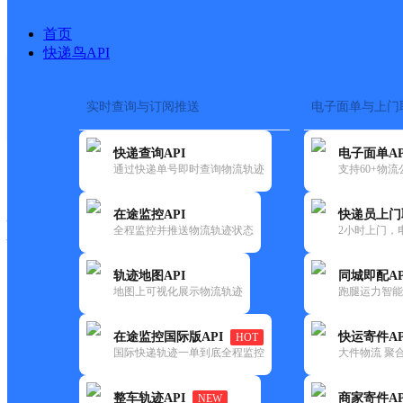
首页
快递鸟API
实时查询与订阅推送
电子面单与上门
搜索热词：
在途监控
快递查询API
电子面单AP
快递大全
快运大全
快递时效
通过快递单号即时查询物流轨迹
支持60+物
在途监控API
快递员上门
快递公司
全程监控并推送物流轨迹状态
2小时上门，
快递网点
电话大全
轨迹地图API
同城即配AP
地图上可视化展示物流轨迹
跑腿运力智能
中通
呼市北二环分部
在途监控国际版API
快运寄件AP
HOT
快递
国际快递轨迹一单到底全程监控
大件物流 聚合
更新时间：2022-07-14 00:00:00
整车轨迹API
商家寄件AP
NEW