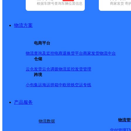
根据车牌号查询车辆位置信息
商家发货 寄
基本信息
所属快递：中通快递
物流方案
所属区域：内蒙古自治区-呼和浩特市-新城区
网点电话：
网点地址：毫沁营北路西华峰综合楼1-5
电商平台
网点负责人：
物流查询及监控
电商退换货
平台商家发货
物流中台
仓储
派送范围
云仓发货
云仓调拨
物流监控
发货管理
跨境
经贸外语职业学院，尖峰幼儿园五分院，鑫富豪木业，华
小包集运
海运拼箱
中欧班铁
空运专线
园小区，武警边方学校，武警呼市支队，思必达汽车城，内
园，宜兴医院，新城家园，隆庆钢材市场，众星装饰城，
产品服务
务中心，毫沁营政府，希望加州华府小区，盛世名筑小区
备粮库呼市直属粮库，森林警大队，泰丰石材城，第一粮库
物流管
物流数据
华构件厂，蒙瓦阀业，光泰铝业。
T
交付管理