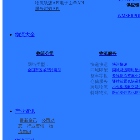
物流轨迹API
电子面单API
供应链
服务时效API
WMS
ERP
O
物流大全
物流公司
物流服务
网络类型：
快递快运：
快运
快递
全国型
区域型
跨境型
同城即配：
同城货运
即时配
整车零担：
专线物流
整车
小
仓储服务：
驿站
前置仓
快递
上一条：
广西梧州公司河西分部
跨境物流：
小包集运
航空货
特殊物流：
医药冷链
危化物
周边网点
产业资讯
内蒙古呼和浩特新城区
内蒙古呼和浩特财院公
最新资讯
公司动
内蒙古主城区公司呼和
内蒙古呼和浩特营销市
公司
司
态
行业资讯
物
流知识
内蒙古呼和浩特新城区
呼和浩特新华东街分部
浩特如意开发区服务部
场部