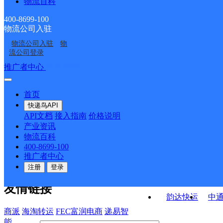
物流百科
呼市胜利路分部
内蒙古主城区公司呼和
工业大学公司
呼市体育场分部
内蒙古呼和浩特营销市
浩特新城兴安服务部
400-8699-100
物流公司入驻
呼和浩特毫沁营分部
内蒙古主城区公司呼和
场部龍韵分部
物流公司入驻
物
内蒙古呼和浩特营销市
内蒙古主城区公司呼和
浩特新城区鼓楼服务部
流公司登录
场部井雅分部
浩特新城成吉思汗服务
接口API
推广者中心
注册/登录
快运查询
部
API接口文档
FAQ/帮助文档
快递鸟
宏行中运物流
首页
API接口
DEMO下载
快递鸟API
百世快运
邦
API文档
接入指南
价格说明
关于我们
德邦快递
高
产业资讯
物流百科
华企快运
环
公司介绍
企业动态
联系我们
法律声
400-8699-100
京东快运
聚
明
合作伙伴
快递鸟接口服务协议
用
推广者中心
户隐私政策
速佳达快运
注册
登录
易达快运
驿
友情链接
韵达快运
中
商派
海淘转运
FEC富润电商
递易智
能