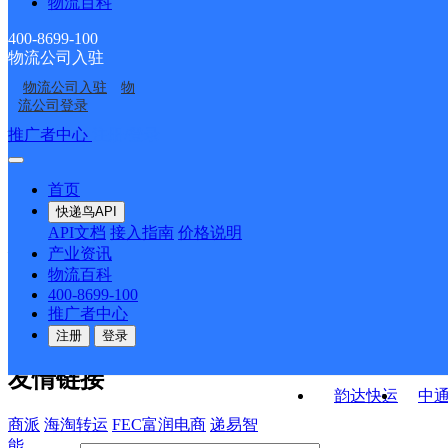
物流百科
呼市胜利路分部
内蒙古主城区公司呼和
浩特新城公主府服务部
工业大学公司
呼市体育场分部
内蒙古呼和浩特营销市
浩特新城兴安服务部
400-8699-100
物流公司入驻
呼和浩特毫沁营分部
内蒙古主城区公司呼和
场部龍韵分部
物流公司入驻
物
内蒙古呼和浩特营销市
内蒙古主城区公司呼和
浩特新城区鼓楼服务部
流公司登录
场部井雅分部
浩特新城成吉思汗服务
接口API
推广者中心
注册/登录
快运查询
部
API接口文档
FAQ/帮助文档
快递鸟
宏行中运物流
首页
API接口
DEMO下载
快递鸟API
百世快运
邦
API文档
接入指南
价格说明
关于我们
德邦快递
高
产业资讯
物流百科
华企快运
环
公司介绍
企业动态
联系我们
法律声
400-8699-100
京东快运
聚
明
合作伙伴
快递鸟接口服务协议
用
推广者中心
户隐私政策
速佳达快运
注册
登录
易达快运
驿
友情链接
韵达快运
中
商派
海淘转运
FEC富润电商
递易智
能