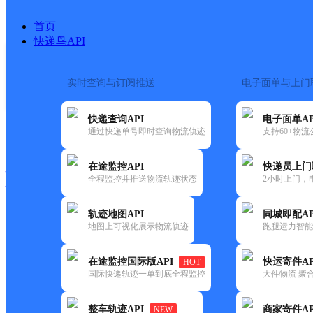
首页
快递鸟API
实时查询与订阅推送
电子面单与上门
搜索热词：
在途监控
快递查询API
电子面单AP
快递大全
快运大全
快递时效
通过快递单号即时查询物流轨迹
支持60+物
在途监控API
快递员上门
快递公司
全程监控并推送物流轨迹状态
2小时上门，
快递网点
电话大全
轨迹地图API
同城即配AP
地图上可视化展示物流轨迹
跑腿运力智能
中通
呼市工业大学
在途监控国际版API
快运寄件AP
HOT
快递
国际快递轨迹一单到底全程监控
大件物流 聚合
更新时间：2022-07-14 00:00:00
整车轨迹API
商家寄件AP
NEW