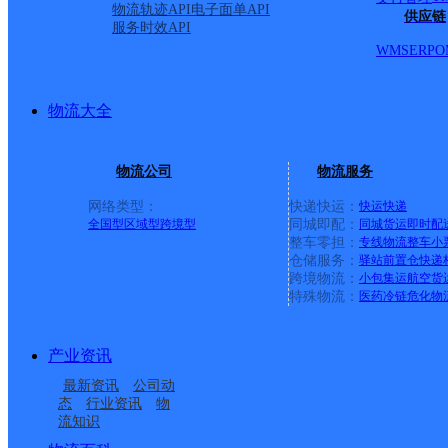
物流轨迹API
电子面单API
供应链
服务时效API
WMS
ERP
O
物流大全
物流公司
物流服务
网络类型：
快递快运：
快运
快递
全国型
区域型
跨境型
同城即配：
同城货运
即时配
整车零担：
专线物流
整车
小
仓储服务：
驿站
前置仓
快递
上一条：
广西梧州公司河西分部
跨境物流：
小包集运
航空货
特殊物流：
医药冷链
危化物
周边网点
产业资讯
内蒙古呼和浩特新城区
呼市北二环分部
最新资讯
公司动
总部行政内件管理公司
内蒙古主城区公司呼和
公司
态
行业资讯
物
流知识
内蒙古主城区公司呼和
内蒙古呼和浩特新城区
呼和浩特分部
浩特如意开发区服务部