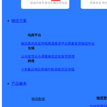
根据车牌号查询车辆位置信息
商家发货 寄
基本信息
所属快递：圆通速递
物流方案
所属区域：山西省-忻州市-神池县
网点电话：
网点地址：山西省忻州市神池县
电商平台
网点负责人：
物流查询及监控
电商退换货
平台商家发货
物流中台
仓储
派送范围
云仓发货
云仓调拨
物流监控
发货管理
跨境
县城（龙泉镇）、龙泉镇的南关街村、新城街村、西关街
小包集运
海运拼箱
中欧班铁
空运专线
产品服务
物流管
物流数据
T
交付管理