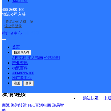
物流百科
东湖邮政所
长畛邮政所
ID6400
龙泉邮政支局
八角邮政支局
400-8699-100
物流公司入驻
贺职邮政所
大严备邮政所
物流公司入驻
物
八角镇
神池县
流公司登录
接口API
推广者中心
注册/登录
快运查询
API接口文档
FAQ/帮助文档
快递鸟
宏行中运物流
首页
API接口
DEMO下载
快递鸟API
百世快运
邦
API文档
接入指南
价格说明
关于我们
德邦快递
高
产业资讯
物流百科
华企快运
环
公司介绍
企业动态
联系我们
法律声
400-8699-100
京东快运
聚
明
合作伙伴
快递鸟接口服务协议
用
推广者中心
户隐私政策
速佳达快运
注册
登录
易达快运
驿
友情链接
韵达快运
中
商派
海淘转运
FEC富润电商
递易智
能