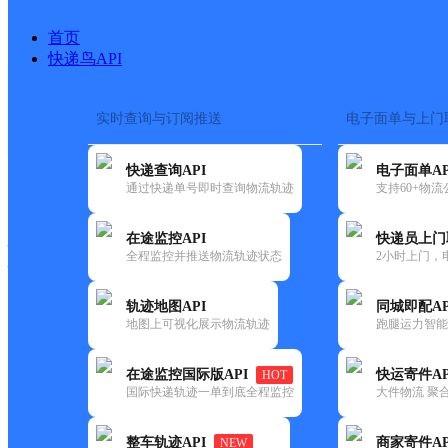
首页
快递鸟API
实时查询与订阅推送
电子面单与上门
搜索热词：
在途监控
快递查询API
电子面单AP
快递大全
快运大全
快递时效
通过快递单号即时查询物流轨迹
支持60+物
在途监控API
快递员上门
快递公司
全程监控并推送物流轨迹状态
2小时上门，
快递网点
电话大全
轨迹地图API
同城即配AP
地图上可视化展示物流轨迹
跑腿运力智能
圆通
神池县
在途监控国际版API
快运寄件AP
HOT
速递
国际快递轨迹一单到底全程监控
大件物流 聚合
更新时间：2021-11-26 00:00:00
整车轨迹API
商家寄件AP
NEW