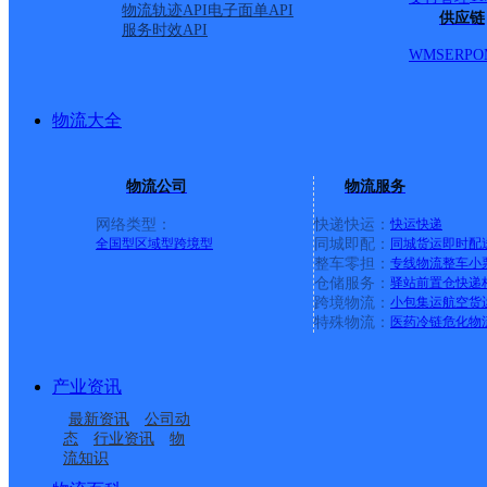
物流轨迹API
电子面单API
供应链
服务时效API
WMS
ERP
O
物流大全
物流公司
物流服务
网络类型：
快递快运：
快运
快递
全国型
区域型
跨境型
同城即配：
同城货运
即时配
整车零担：
专线物流
整车
小
仓储服务：
驿站
前置仓
快递
上一条：
义乌廿三里网点
跨境物流：
小包集运
航空货
特殊物流：
医药冷链
危化物
周边网点
产业资讯
忻州神池县
山西主城区公司神池县
最新资讯
公司动
神池县龙泉镇合作点
山西神池县公司
服务部
态
行业资讯
物
流知识
神池县龙泉镇合作点
忻州神池县营业部
ID4478