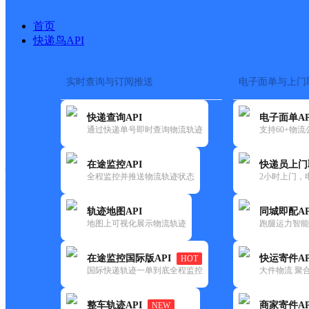
首页
快递鸟API
实时查询与订阅推送
电子面单与上门
搜索热词：
在途监控
快递查询API
电子面单AP
快递大全
快运大全
快递时效
通过快递单号即时查询物流轨迹
支持60+物
在途监控API
快递员上门
快递公司
全程监控并推送物流轨迹状态
2小时上门，
快递网点
电话大全
轨迹地图API
同城即配AP
地图上可视化展示物流轨迹
跑腿运力智能
德邦
神池县龙泉镇合作点ID4478
在途监控国际版API
快运寄件AP
HOT
快递
国际快递轨迹一单到底全程监控
大件物流 聚合
更新时间：2022-07-12 00:00:00
整车轨迹API
商家寄件AP
NEW