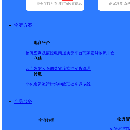
根据车牌号查询车辆位置信息
商家发货 寄
基本信息
所属快递：德邦快递
物流方案
所属区域：山西省-忻州市-神池县
网点电话：
网点地址：山西省忻州市神池县龙泉镇崞水东街91号
电商平台
网点负责人：
物流查询及监控
电商退换货
平台商家发货
物流中台
仓储
派送范围
云仓发货
云仓调拨
物流监控
发货管理
跨境
-
小包集运
海运拼箱
中欧班铁
空运专线
产品服务
物流管
物流数据
T
交付管理