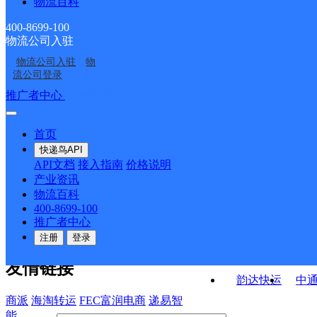
物流百科
长畛邮政所
烈堡邮政所
八角邮政支局
虎北邮政所
400-8699-100
物流公司入驻
大严备邮政所
义井邮政支局
物流公司入驻
物
神池县
神池县
流公司登录
接口API
推广者中心
注册/登录
快运查询
API接口文档
FAQ/帮助文档
快递鸟
宏行中运物流
首页
API接口
DEMO下载
快递鸟API
百世快运
邦
API文档
接入指南
价格说明
关于我们
德邦快递
高
产业资讯
物流百科
华企快运
环
公司介绍
企业动态
联系我们
法律声
400-8699-100
京东快运
聚
明
合作伙伴
快递鸟接口服务协议
用
推广者中心
户隐私政策
速佳达快运
注册
登录
易达快运
驿
友情链接
韵达快运
中
商派
海淘转运
FEC富润电商
递易智
能