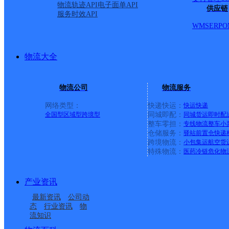
物流轨迹API
电子面单API
供应链
服务时效API
WMS
ERP
O
物流大全
物流公司
物流服务
网络类型：
快递快运：
快运
快递
全国型
区域型
跨境型
同城即配：
同城货运
即时配
整车零担：
专线物流
整车
小
仓储服务：
驿站
前置仓
快递
上一条：
横岗园山
跨境物流：
小包集运
航空货
特殊物流：
医药冷链
危化物
周边网点
产业资讯
忻州神池县
山西主城区公司神池县
最新资讯
公司动
山西神池县公司
神池县龙泉镇合作点
服务部
态
行业资讯
物
流知识
忻州神池县营业部
太平庄邮政所
ID7071