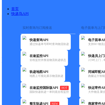
首页
快递鸟API
实时查询与订阅推送
电子面单与上门
搜索热词：
在途监控
快递查询API
电子面单AP
快递大全
快运大全
快递时效
通过快递单号即时查询物流轨迹
支持60+物
在途监控API
快递员上门
快递公司
全程监控并推送物流轨迹状态
2小时上门，
快递网点
电话大全
轨迹地图API
同城即配AP
地图上可视化展示物流轨迹
跑腿运力智能
邮政
太平庄邮政所
在途监控国际版API
快运寄件AP
HOT
国内
国际快递轨迹一单到底全程监控
大件物流 聚合
更新时间：2021-12-03 00:00:00
整车轨迹API
商家寄件AP
NEW