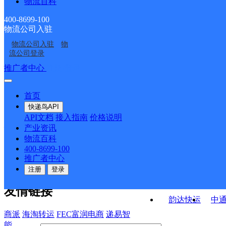
物流百科
长畛邮政所
烈堡邮政所
ID6400
八角邮政支局
虎北邮政所
400-8699-100
物流公司入驻
大严备邮政所
义井邮政支局
物流公司入驻
物
神池县
神池县
流公司登录
接口API
推广者中心
注册/登录
快运查询
API接口文档
FAQ/帮助文档
快递鸟
宏行中运物流
首页
API接口
DEMO下载
快递鸟API
百世快运
邦
API文档
接入指南
价格说明
关于我们
德邦快递
高
产业资讯
物流百科
华企快运
环
公司介绍
企业动态
联系我们
法律声
400-8699-100
京东快运
聚
明
合作伙伴
快递鸟接口服务协议
用
推广者中心
户隐私政策
速佳达快运
注册
登录
易达快运
驿
友情链接
韵达快运
中
商派
海淘转运
FEC富润电商
递易智
能