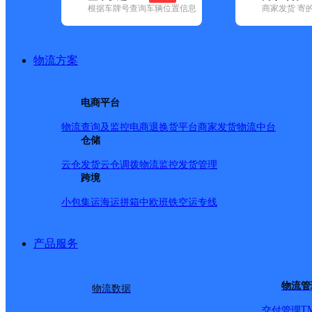
根据车牌号查询车辆位置信息
商家发货 寄
基本信息
所属快递：邮政国内
物流方案
所属区域：山西省-忻州市-神池县
网点电话：
网点地址：山西忻州神池太平庄太平庄
电商平台
网点负责人：
物流查询及监控
电商退换货
平台商家发货
物流中台
仓储
派送范围
云仓发货
云仓调拨
物流监控
发货管理
跨境
-
小包集运
海运拼箱
中欧班铁
空运专线
产品服务
物流管
物流数据
T
交付管理