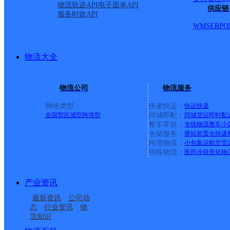
物流轨迹API
电子面单API
供应链
服务时效API
WMS
ERP
O
物流大全
物流公司
物流服务
网络类型：
快递快运：
快运
快递
全国型
区域型
跨境型
同城即配：
同城货运
即时配
整车零担：
专线物流
整车
小
仓储服务：
驿站
前置仓
快递
上一条：
中国邮政集团有限公司新疆维吾尔自治区叶城县乌
跨境物流：
小包集运
航空货
特殊物流：
医药冷链
危化物
周边网点
产业资讯
忻州神池县
山西主城区公司神池县
最新资讯
公司动
神池县龙泉镇合作点
山西神池县公司
服务部
态
行业资讯
物
流知识
神池县龙泉镇合作点
忻州神池县营业部
ID4478