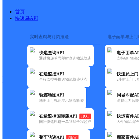
首页
快递鸟API
实时查询与订阅推送
电子面单与上门
搜索热词：
在途监控
快递查询API
电子面单AP
快递大全
快运大全
快递时效
通过快递单号即时查询物流轨迹
支持60+物
在途监控API
快递员上门
快递公司
全程监控并推送物流轨迹状态
2小时上门，
快递网点
电话大全
轨迹地图API
同城即配AP
地图上可视化展示物流轨迹
跑腿运力智能
邮政
大楼邮政所
在途监控国际版API
快运寄件AP
HOT
国内
国际快递轨迹一单到底全程监控
大件物流 聚合
更新时间：2021-12-03 00:00:00
整车轨迹API
商家寄件AP
NEW