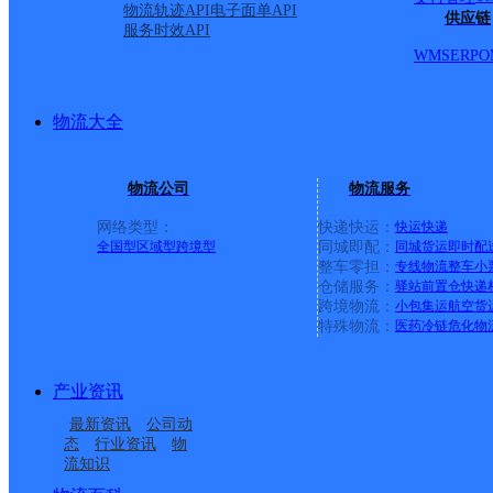
物流轨迹API
电子面单API
供应链
服务时效API
WMS
ERP
O
物流大全
物流公司
物流服务
网络类型：
快递快运：
快运
快递
全国型
区域型
跨境型
同城即配：
同城货运
即时配
整车零担：
专线物流
整车
小
仓储服务：
驿站
前置仓
快递
上一条：
中国邮政集团有限公司新疆维吾尔自治区叶城县乌
跨境物流：
小包集运
航空货
特殊物流：
医药冷链
危化物
周边网点
产业资讯
抚州南城县
江西主城区公司抚州南
最新资讯
公司动
抚州南城县营业部
南城县株良镇合作点
城县服务部
态
行业资讯
物
流知识
江西南城县公司
南城县沙洲镇合作点
ID5551