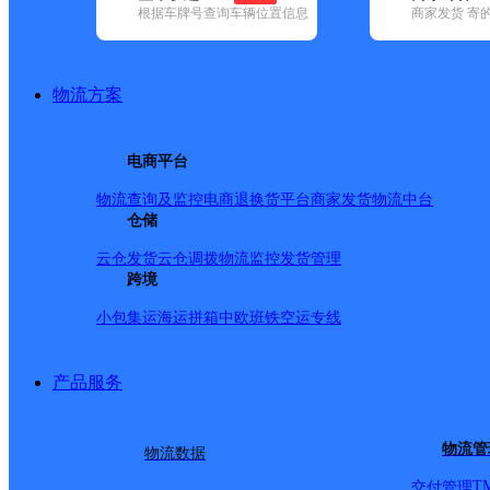
根据车牌号查询车辆位置信息
商家发货 寄
基本信息
所属快递：邮政国内
物流方案
所属区域：江西省-抚州市-南城县
网点电话：
网点地址：南城县建昌大道288号
电商平台
网点负责人：
物流查询及监控
电商退换货
平台商家发货
物流中台
仓储
派送范围
云仓发货
云仓调拨
物流监控
发货管理
跨境
-
小包集运
海运拼箱
中欧班铁
空运专线
产品服务
物流管
物流数据
T
交付管理