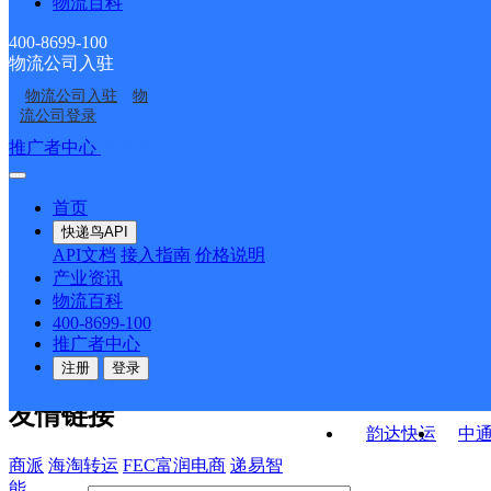
物流百科
南城县里塔镇合作点
南城县上唐镇合作点
ID5133
洪门邮政所
天井源邮政所
ID5319
ID3803
400-8699-100
物流公司入驻
里塔邮政所
上塘邮政所
物流公司入驻
物
沙洲邮政所
城北邮政所
流公司登录
接口API
推广者中心
注册/登录
快运查询
API接口文档
FAQ/帮助文档
快递鸟
宏行中运物流
首页
API接口
DEMO下载
快递鸟API
百世快运
邦
API文档
接入指南
价格说明
关于我们
德邦快递
高
产业资讯
物流百科
华企快运
环
公司介绍
企业动态
联系我们
法律声
400-8699-100
京东快运
聚
明
合作伙伴
快递鸟接口服务协议
用
推广者中心
户隐私政策
速佳达快运
注册
登录
易达快运
驿
友情链接
韵达快运
中
商派
海淘转运
FEC富润电商
递易智
能