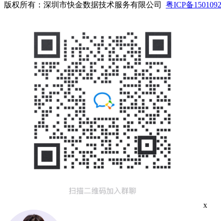
版权所有：深圳市快金数据技术服务有限公司
粤ICP备150109
x