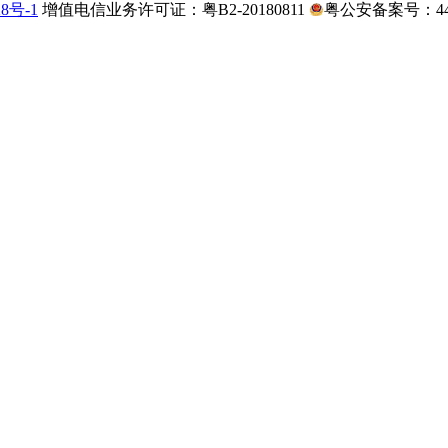
28号-1
增值电信业务许可证：粤B2-20180811
粤公安备案号：4403