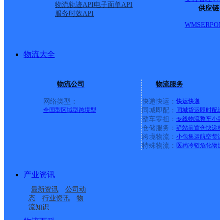
物流轨迹API
电子面单API
供应链
服务时效API
WMS
ERP
O
物流大全
物流公司
物流服务
网络类型：
快递快运：
快运
快递
全国型
区域型
跨境型
同城即配：
同城货运
即时配
整车零担：
专线物流
整车
小
仓储服务：
驿站
前置仓
快递
上一条：
中国邮政集团有限公司新疆维吾尔自治区叶城县乌
跨境物流：
小包集运
航空货
特殊物流：
医药冷链
危化物
周边网点
产业资讯
广西藤县公司濛江便民
藤县太平镇
最新资讯
公司动
广西藤县公司埌南便民
梧州藤县
寄存点
态
行业资讯
物
流知识
广西藤县公司天平便民
广西藤县公司
寄存点