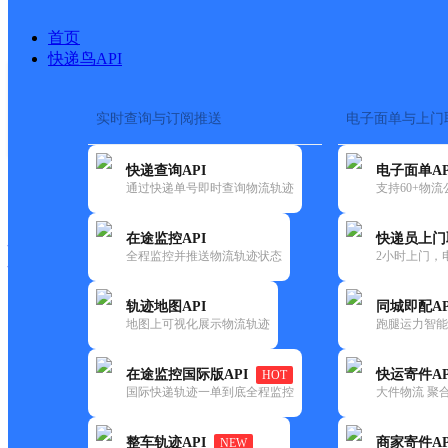
首页
快递鸟API
实时查询与订阅推送
电子面单与上门
搜索热词：
在途监控
快递查询API
电子面单AP
快递大全
快运大全
快递时效
通过快递单号即时查询物流轨迹
支持60+物
在途监控API
快递员上门
快递公司
全程监控并推送物流轨迹状态
2小时上门，
快递网点
电话大全
轨迹地图API
同城即配AP
地图上可视化展示物流轨迹
跑腿运力智能
邮政
大黎邮政支局
在途监控国际版API
快运寄件AP
HOT
国内
国际快递轨迹一单到底全程监控
大件物流 聚合
更新时间：2021-12-03 00:00:00
整车轨迹API
商家寄件AP
NEW