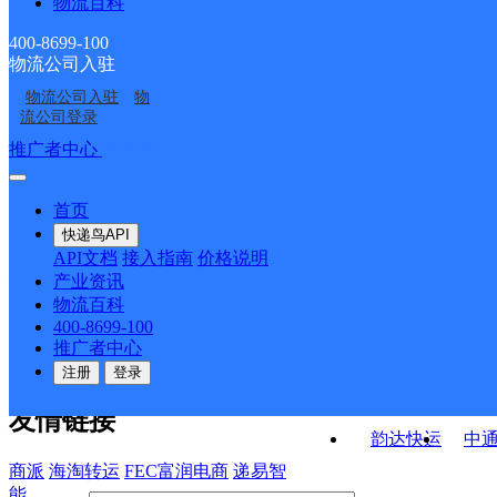
物流百科
广西梧州公司太平镇分
广西藤县公司
寄存点
同心邮政所
南环邮政所
部
400-8699-100
物流公司入驻
新庆邮政所
象棋邮政支局
物流公司入驻
物
南安邮政支局
琅南邮政支局
流公司登录
接口API
推广者中心
注册/登录
快运查询
API接口文档
FAQ/帮助文档
快递鸟
宏行中运物流
首页
API接口
DEMO下载
快递鸟API
百世快运
邦
API文档
接入指南
价格说明
关于我们
德邦快递
高
产业资讯
物流百科
华企快运
环
公司介绍
企业动态
联系我们
法律声
400-8699-100
京东快运
聚
明
合作伙伴
快递鸟接口服务协议
用
推广者中心
户隐私政策
速佳达快运
注册
登录
易达快运
驿
友情链接
韵达快运
中
商派
海淘转运
FEC富润电商
递易智
能