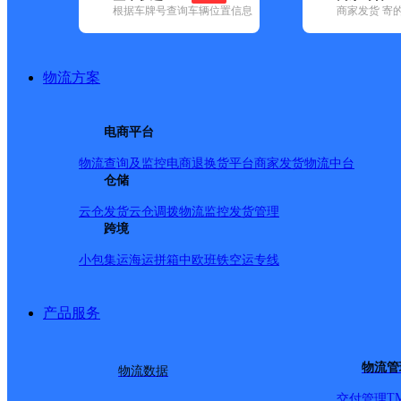
根据车牌号查询车辆位置信息
商家发货 寄
基本信息
所属快递：邮政国内
物流方案
所属区域：广西壮族自治区-梧州市-藤县
网点电话：
网点地址：藤县大黎镇大黎街
电商平台
网点负责人：
物流查询及监控
电商退换货
平台商家发货
物流中台
仓储
派送范围
云仓发货
云仓调拨
物流监控
发货管理
跨境
-
小包集运
海运拼箱
中欧班铁
空运专线
产品服务
物流管
物流数据
T
交付管理