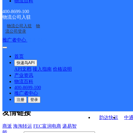
物流百科
广西藤县公司
梧州藤县营业部
寄存点
南环邮政所
太平邮政支局
400-8699-100
物流公司入驻
象棋邮政支局
大黎邮政支局
物流公司入驻
物
南安邮政支局
琅南邮政支局
流公司登录
接口API
推广者中心
注册/登录
快运查询
API接口文档
FAQ/帮助文档
快递鸟
宏行中运物流
首页
API接口
DEMO下载
快递鸟API
百世快运
邦
API文档
接入指南
价格说明
关于我们
德邦快递
高
产业资讯
物流百科
华企快运
环
公司介绍
企业动态
联系我们
法律声
400-8699-100
京东快运
聚
明
合作伙伴
快递鸟接口服务协议
用
推广者中心
户隐私政策
速佳达快运
注册
登录
易达快运
驿
友情链接
韵达快运
中
商派
海淘转运
FEC富润电商
递易智
能