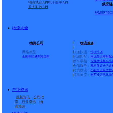
物流轨迹API
电子面单API
供应链
服务时效API
WMS
ERP
O
物流大全
物流公司
物流服务
网络类型：
快递快运：
快运
快递
全国型
区域型
跨境型
同城即配：
同城货运
即时配
整车零担：
专线物流
整车
小
仓储服务：
驿站
前置仓
快递
上一条：
广西梧州公司河西分部
跨境物流：
小包集运
航空货
特殊物流：
医药冷链
危化物
周边网点
产业资讯
藤县太平镇
广西藤县公司塘步便民
最新资讯
公司动
梧州藤县
广西藤县公司岭景便民
寄存点
态
行业资讯
物
流知识
广西藤县公司
广西藤县公司金鸡便民
寄存点分部