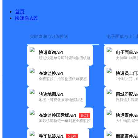
首页
快递鸟API
实时查询与订阅推送
电子面单与上门
搜索热词：
在途监控
快递查询API
电子面单AP
快递大全
快运大全
快递时效
通过快递单号即时查询物流轨迹
支持60+物
在途监控API
快递员上门
快递公司
全程监控并推送物流轨迹状态
2小时上门，
快递网点
电话大全
轨迹地图API
同城即配AP
地图上可视化展示物流轨迹
跑腿运力智能
韵达
广西藤县公司濛江便民寄存点
在途监控国际版API
快运寄件AP
HOT
速递
国际快递轨迹一单到底全程监控
大件物流 聚合
更新时间：2022-07-14 00:00:00
整车轨迹API
商家寄件AP
NEW