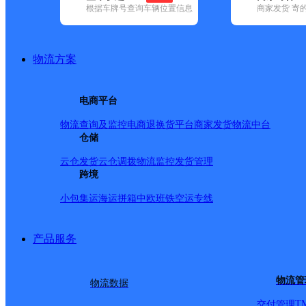
根据车牌号查询车辆位置信息
商家发货 寄
基本信息
所属快递：韵达速递
物流方案
所属区域：广西壮族自治区-梧州市-藤县
网点电话：
网点地址：广西壮族自治区梧州市藤县蒙江镇下大街中路4
电商平台
网点负责人：
物流查询及监控
电商退换货
平台商家发货
物流中台
仓储
派送范围
云仓发货
云仓调拨
物流监控
发货管理
跨境
-
小包集运
海运拼箱
中欧班铁
空运专线
产品服务
物流管
物流数据
T
交付管理