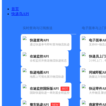
首页
快递鸟API
实时查询与订阅推送
电子面单与上门
搜索热词：
在途监控
快递查询API
电子面单AP
快递大全
快运大全
快递时效
通过快递单号即时查询物流轨迹
支持60+物
在途监控API
快递员上门
快递公司
全程监控并推送物流轨迹状态
2小时上门，
快递网点
电话大全
轨迹地图API
同城即配AP
地图上可视化展示物流轨迹
跑腿运力智能
邮政
同心邮政所
在途监控国际版API
快运寄件AP
HOT
国内
国际快递轨迹一单到底全程监控
大件物流 聚合
更新时间：2021-12-03 00:00:00
整车轨迹API
商家寄件AP
NEW