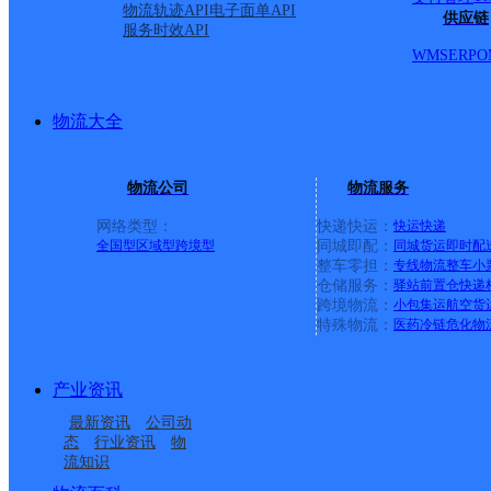
物流轨迹API
电子面单API
供应链
服务时效API
WMS
ERP
O
物流大全
物流公司
物流服务
网络类型：
快递快运：
快运
快递
全国型
区域型
跨境型
同城即配：
同城货运
即时配
整车零担：
专线物流
整车
小
仓储服务：
驿站
前置仓
快递
上一条：
中国邮政集团有限公司新疆维吾尔自治区叶城县乌
跨境物流：
小包集运
航空货
特殊物流：
医药冷链
危化物
周边网点
产业资讯
广西藤县公司濛江便民
藤县太平镇
最新资讯
公司动
广西藤县公司埌南便民
梧州藤县
寄存点
态
行业资讯
物
流知识
广西藤县公司天平便民
广西藤县公司
寄存点