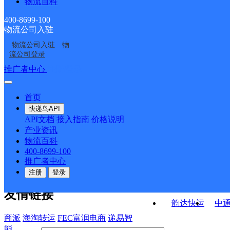
物流百科
广西梧州公司太平镇分
广西藤县公司
寄存点
南环邮政所
太平邮政支局
部
400-8699-100
物流公司入驻
象棋邮政支局
大黎邮政支局
物流公司入驻
物
南安邮政支局
琅南邮政支局
流公司登录
接口API
推广者中心
注册/登录
快运查询
API接口文档
FAQ/帮助文档
快递鸟
宏行中运物流
首页
API接口
DEMO下载
快递鸟API
百世快运
邦
API文档
接入指南
价格说明
关于我们
德邦快递
高
产业资讯
物流百科
华企快运
环
公司介绍
企业动态
联系我们
法律声
400-8699-100
京东快运
聚
明
合作伙伴
快递鸟接口服务协议
用
推广者中心
户隐私政策
速佳达快运
注册
登录
易达快运
驿
友情链接
韵达快运
中
商派
海淘转运
FEC富润电商
递易智
能