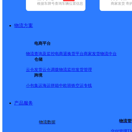
根据车牌号查询车辆位置信息
商家发货 寄
基本信息
所属快递：邮政国内
物流方案
所属区域：广西壮族自治区-梧州市-藤县
网点电话：
网点地址：广西壮族自治区梧州市藤县同心市场东四街14
电商平台
网点负责人：
物流查询及监控
电商退换货
平台商家发货
物流中台
仓储
派送范围
云仓发货
云仓调拨
物流监控
发货管理
跨境
-
小包集运
海运拼箱
中欧班铁
空运专线
产品服务
物流管
物流数据
T
交付管理