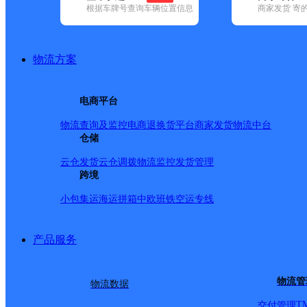
根据车牌号查询车辆位置信息
商家发货 寄
基本信息
所属快递：圆通速递
物流方案
所属区域：浙江省-丽水市-遂昌县
网点电话：
网点地址：浙江省丽水市遂昌县
电商平台
网点负责人：
物流查询及监控
电商退换货
平台商家发货
物流中台
仓储
派送范围
云仓发货
云仓调拨
物流监控
发货管理
跨境
县城（妙高镇）、云峰镇、三人畲族乡（仅派送镇区，其
小包集运
海运拼箱
中欧班铁
空运专线
产品服务
物流管
物流数据
T
交付管理