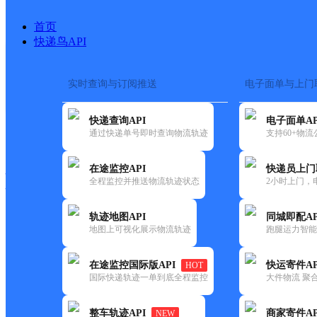
首页
快递鸟API
实时查询与订阅推送
电子面单与上门
搜索热词：
在途监控
快递查询API
电子面单AP
快递大全
快运大全
快递时效
通过快递单号即时查询物流轨迹
支持60+物
在途监控API
快递员上门
快递公司
全程监控并推送物流轨迹状态
2小时上门，
快递网点
电话大全
轨迹地图API
同城即配AP
地图上可视化展示物流轨迹
跑腿运力智能
圆通
遂昌县
在途监控国际版API
快运寄件AP
HOT
速递
国际快递轨迹一单到底全程监控
大件物流 聚合
更新时间：2021-11-26 00:00:00
整车轨迹API
商家寄件AP
NEW