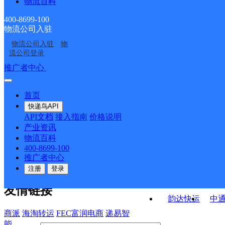
物流百科
焦滩邮政所
龙洋邮政所
黄沙腰邮政所
马头邮政所
400-8699-100
物流公司入驻
蔡源邮政所
东街邮政支局
物流公司入驻
物
水阁邮政支局
应村邮政所
流公司登录
接口API
推广者中心
注册/登录
快运查询
API接口文档
FAQ/帮助文档
快递鸟
宏行中运物流
首页
API接口
DEMO下载
快递鸟API
百世快运
邦
API文档
接入指南
价格说明
关于我们
德邦快递
高
产业资讯
物流百科
华企快运
环
公司介绍
企业动态
联系我们
法律声
400-8699-100
京东快运
聚
明
合作伙伴
快递鸟接口服务协议
用
推广者中心
户隐私政策
速佳达快运
注册
登录
易达快运
驿
友情链接
韵达快运
中
商派
海淘转运
FEC富润电商
递易智
能