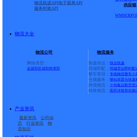
物流轨迹API
电子面单API
供应链
服务时效API
WMS
ERP
O
物流大全
物流公司
物流服务
网络类型：
快递快运：
快运
快递
全国型
区域型
跨境型
同城即配：
同城货运
即时配
整车零担：
专线物流
整车
小
仓储服务：
驿站
前置仓
快递
上一条：
义乌廿三里网点
跨境物流：
小包集运
航空货
特殊物流：
医药冷链
危化物
周边网点
产业资讯
浙江遂昌县公司
丽水遂昌县
最新资讯
公司动
遂昌妙高
遂昌县金竹镇合作点
态
行业资讯
物
流知识
浙江遂昌公司
湖山邮政所
ID3762