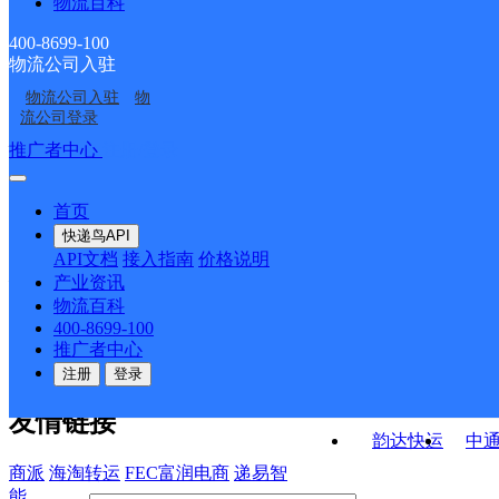
物流百科
龙洋邮政所
云峰邮政支局
马头邮政所
垵口邮政所
400-8699-100
物流公司入驻
东街邮政支局
王村口邮政支局
物流公司入驻
物
应村邮政所
金竹邮政支局
流公司登录
接口API
推广者中心
注册/登录
快运查询
API接口文档
FAQ/帮助文档
快递鸟
宏行中运物流
首页
API接口
DEMO下载
快递鸟API
百世快运
邦
API文档
接入指南
价格说明
关于我们
德邦快递
高
产业资讯
物流百科
华企快运
环
公司介绍
企业动态
联系我们
法律声
400-8699-100
京东快运
聚
明
合作伙伴
快递鸟接口服务协议
用
推广者中心
户隐私政策
速佳达快运
注册
登录
易达快运
驿
友情链接
韵达快运
中
商派
海淘转运
FEC富润电商
递易智
能