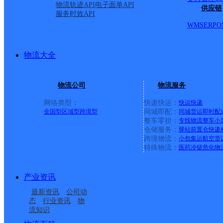
物流轨迹API
电子面单API
供应链
服务时效API
WMS
ERP
O
物流大全
物流公司
物流服务
网络类型：
快递快运：
快运
快递
全国型
区域型
跨境型
同城即配：
同城货运
即时配
整车零担：
专线物流
整车
小
仓储服务：
驿站
前置仓
快递
上一条：
横岗园山
跨境物流：
小包集运
航空货
特殊物流：
医药冷链
危化物
周边网点
产业资讯
浙江遂昌县公司
丽水遂昌县
最新资讯
公司动
遂昌妙高
遂昌县金竹镇合作点
态
行业资讯
物
流知识
湖山邮政所
新路湾邮政支局
ID3762