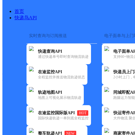
首页
快递鸟API
实时查询与订阅推送
电子面单与上门
搜索热词：
在途监控
快递查询API
电子面单AP
快递大全
快运大全
快递时效
通过快递单号即时查询物流轨迹
支持60+物
在途监控API
快递员上门
快递公司
全程监控并推送物流轨迹状态
2小时上门，
快递网点
电话大全
轨迹地图API
同城即配AP
地图上可视化展示物流轨迹
跑腿运力智能
申通
浙江遂昌公司
在途监控国际版API
快运寄件AP
HOT
快递
国际快递轨迹一单到底全程监控
大件物流 聚合
更新时间：2022-07-12 00:00:00
整车轨迹API
商家寄件AP
NEW