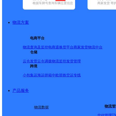
根据车牌号查询车辆位置信息
商家发货 寄
基本信息
所属快递：申通快递
物流方案
所属区域：浙江省-丽水市-遂昌县
网点电话：
网点地址：遂昌县飞龙路42号A区
电商平台
网点负责人：
物流查询及监控
电商退换货
平台商家发货
物流中台
仓储
派送范围
云仓发货
云仓调拨
物流监控
发货管理
跨境
县城、妙高镇、上江工业园、金岸工业园、源口工业园、
小包集运
海运拼箱
中欧班铁
空运专线
镇、湖山乡、新路湾镇、北界镇、金竹镇、王村口镇、黄
滩乡、龙洋乡、柘岱口乡、西畈乡、垵口乡。
产品服务
物流管
物流数据
T
交付管理