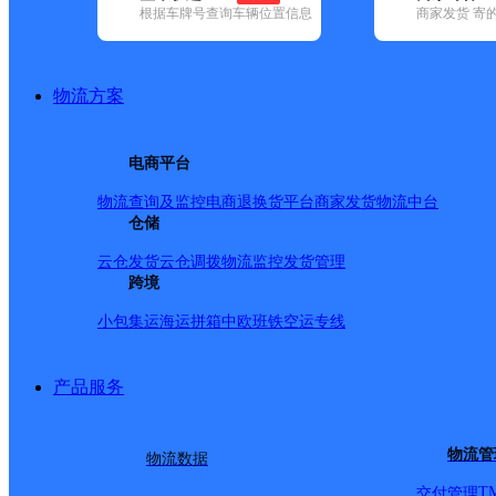
根据车牌号查询车辆位置信息
商家发货 寄
基本信息
所属快递：邮政国内
物流方案
所属区域：浙江省-丽水市-遂昌县
网点电话：
网点地址：浙江丽水遂昌应村乡应村村
电商平台
网点负责人：
物流查询及监控
电商退换货
平台商家发货
物流中台
仓储
派送范围
云仓发货
云仓调拨
物流监控
发货管理
跨境
-
小包集运
海运拼箱
中欧班铁
空运专线
产品服务
物流管
物流数据
T
交付管理