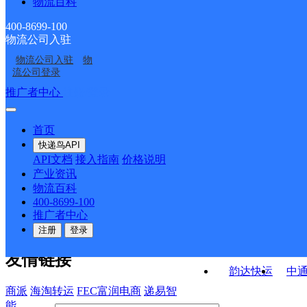
物流百科
焦滩邮政所
龙洋邮政所
黄沙腰邮政所
马头邮政所
400-8699-100
物流公司入驻
蔡源邮政所
东街邮政支局
物流公司入驻
物
水阁邮政支局
金竹邮政支局
流公司登录
接口API
推广者中心
注册/登录
快运查询
API接口文档
FAQ/帮助文档
快递鸟
宏行中运物流
首页
API接口
DEMO下载
快递鸟API
百世快运
邦
API文档
接入指南
价格说明
关于我们
德邦快递
高
产业资讯
物流百科
华企快运
环
公司介绍
企业动态
联系我们
法律声
400-8699-100
京东快运
聚
明
合作伙伴
快递鸟接口服务协议
用
推广者中心
户隐私政策
速佳达快运
注册
登录
易达快运
驿
友情链接
韵达快运
中
商派
海淘转运
FEC富润电商
递易智
能