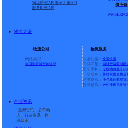
物流轨迹API
电子面单API
供应链
服务时效API
WMS
ERP
O
物流大全
物流公司
物流服务
网络类型：
快递快运：
快运
快递
全国型
区域型
跨境型
同城即配：
同城货运
即时配
整车零担：
专线物流
整车
小
仓储服务：
驿站
前置仓
快递
上一条：
中国邮政集团有限公司新疆维吾尔自治区叶城县乌
跨境物流：
小包集运
航空货
特殊物流：
医药冷链
危化物
周边网点
产业资讯
浙江遂昌县公司
丽水遂昌县
最新资讯
公司动
遂昌妙高
遂昌县金竹镇合作点
态
行业资讯
物
流知识
浙江遂昌公司
湖山邮政所
ID3762