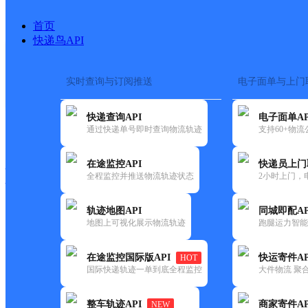
首页
快递鸟API
实时查询与订阅推送
电子面单与上门
搜索热词：
在途监控
快递查询API
电子面单AP
快递大全
快运大全
快递时效
通过快递单号即时查询物流轨迹
支持60+物
在途监控API
快递员上门
快递公司
全程监控并推送物流轨迹状态
2小时上门，
快递网点
电话大全
轨迹地图API
同城即配AP
地图上可视化展示物流轨迹
跑腿运力智能
邮政
应村邮政所
在途监控国际版API
快运寄件AP
HOT
国内
国际快递轨迹一单到底全程监控
大件物流 聚合
更新时间：2021-12-03 00:00:00
整车轨迹API
商家寄件AP
NEW