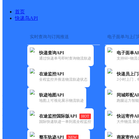
首页
快递鸟API
实时查询与订阅推送
电子面单与上门
搜索热词：
在途监控
快递查询API
电子面单AP
首页
>
快递大全
>
快递网
通过快递单号即时查询物流轨迹
支持60+物
在途监控API
快递员上门
快递大全
快运大全
快递时效
全程监控并推送物流轨迹状态
2小时上门，
轨迹地图API
同城即配AP
快递公司
地图上可视化展示物流轨迹
跑腿运力智能
快递网点
快递电话
快运公司
在途监控国际版API
快运寄件AP
HOT
国际快递轨迹一单到底全程监控
大件物流 聚合
快运网点
快运电话
整车轨迹API
商家寄件AP
NEW