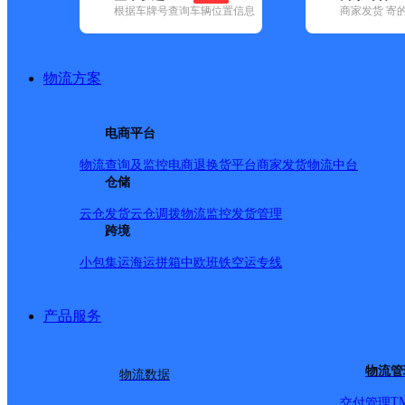
查询
根据车牌号查询车辆位置信息
商家发货 寄
网点筛选
物流方案
已选
城市：克孜勒苏柯尔
电商平台
递 ✕
清空已选
物流查询及监控
电商退换货
平台商家发货
物流中台
仓储
品牌:
不限
安能快递(30)
百世快递(71)
德邦快递(220)
极兔速递(
通速递(1)
中通快递(120)
云仓发货
云仓调拨
物流监控
发货管理
地区:
不限
(201)
跨境
阿克陶县(4)
阿图什市(13)
福田区(2)
德邦快递,克孜勒苏柯尔克
小包集运
海运拼箱
中欧班铁
空运专线
产品服务
巴楚县英吾斯坦乡合作点ID
物流管
物流数据
德邦快递
更多号码
地址
T
交付管理