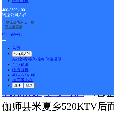
物流百科
400-8699-100
德邦快递
更多号码
地址
物流公司入驻
物流公司入驻
物
克自治州霍尔果斯市兵团
流公司登录
推广者中心
注册/登录
面101室
首页
派送范围:-
详情
快递鸟API
API文档
接入指南
价格说明
产业资讯
物流百科
伽师县米夏乡合作点ID14
400-8699-100
推广者中心
注册
登录
德邦快递
更多号码
地址
伽师县米夏乡520KTV