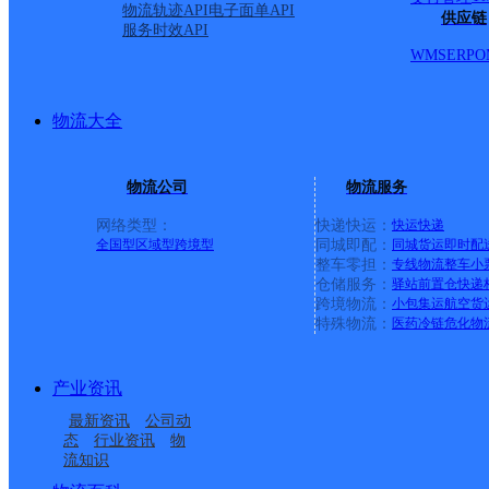
物流轨迹API
电子面单API
供应链
服务时效API
巴楚县英吾斯坦乡人民路
WMS
ERP
O
派送范围:-
详情
物流大全
阿克苏街道经营分部
物流公司
物流服务
网络类型：
快递快运：
快运
快递
全国型
区域型
跨境型
同城即配：
同城货运
即时配
德邦快递
更多号码
地址
整车零担：
专线物流
整车
小
仓储服务：
驿站
前置仓
快递
跨境物流：
小包集运
航空货
号库3-04
特殊物流：
医药冷链
危化物
派送范围:-
详情
产业资讯
最新资讯
公司动
态
行业资讯
物
霍尔果斯市兵团六十一团合
流知识