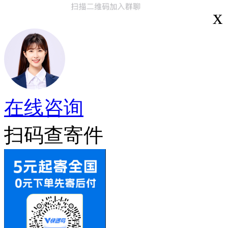
x
在线咨询
扫码查寄件