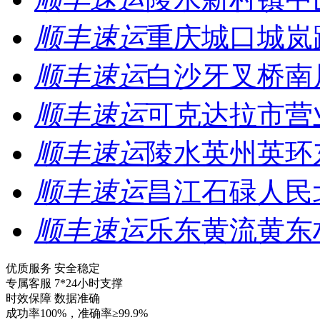
顺丰速运
重庆城口城岚
顺丰速运
白沙牙叉桥南
顺丰速运
可克达拉市营
顺丰速运
陵水英州英环
顺丰速运
昌江石碌人民
顺丰速运
乐东黄流黄东
优质服务 安全稳定
专属客服 7*24小时支撑
时效保障 数据准确
成功率100%，准确率≥99.9%