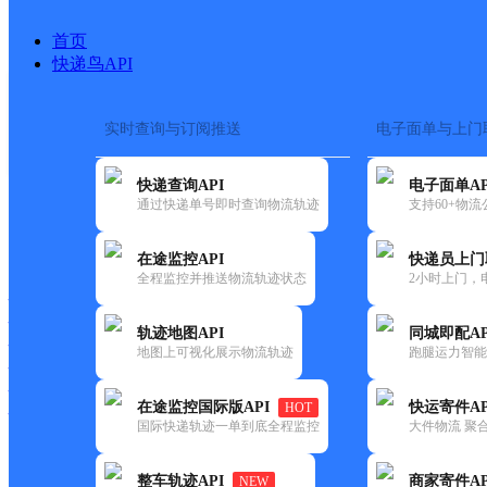
首页
快递鸟API
实时查询与订阅推送
电子面单与上门
搜索热词：
在途监控
快递查询API
电子面单AP
首页
>
快递大全
>
快递网点
通过快递单号即时查询物流轨迹
支持60+物
快递大全
快运大全
快递时效
在途监控API
快递员上门
全程监控并推送物流轨迹状态
2小时上门，
快递公司
快递网点
轨迹地图API
同城即配AP
快递电话
地图上可视化展示物流轨迹
跑腿运力智能
快运公司
快运网点
在途监控国际版API
快运寄件AP
HOT
快运电话
国际快递轨迹一单到底全程监控
大件物流 聚合
查询
整车轨迹API
商家寄件AP
NEW