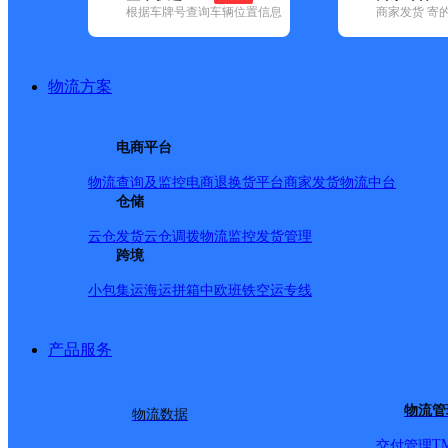
网点筛选
根据车牌号查询车辆位置信息
商家发货 寄
已选
城市：湘西土家族苗
物流方案
✕
地区：吉首市 ✕
清空
电商平台
品牌:
不限
安能快递(6)
百世快递(10)
德邦快递(73)
极兔速递(9)
物流查询及监控
电商退换货
平台商家发货
物流中台
(8)
韵达速递(15)
仓储
中通快递(8)
地区:
不限
保靖县(5)
凤凰县(17)
古丈县(1)
花垣县(5)
吉首市(12
云仓发货
云仓调拨
物流监控
发货管理
德邦快递,吉首市,湘西土
跨境
小包集运
海运拼箱
中欧班铁
空运专线
吉首市太平镇合作点ID59
产品服务
德邦快递
更多号码
地址
物流管
物流数据
T
交付管理