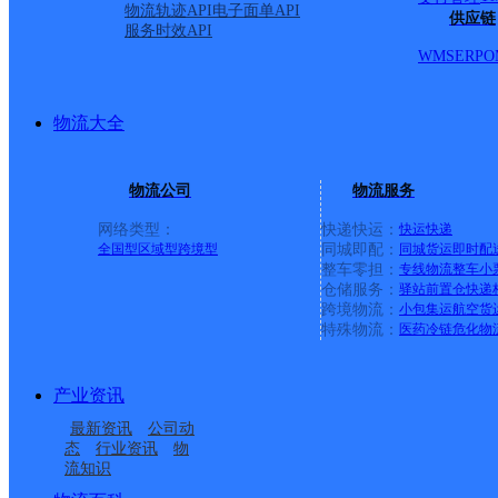
州吉首市太平镇镇证府旁
物流轨迹API
电子面单API
供应链
服务时效API
WMS
ERP
O
派送范围:-
详情
物流大全
湘西吉首市营业部
物流公司
物流服务
德邦快递
更多号码
地址
网络类型：
快递快运：
快运
快递
全国型
区域型
跨境型
同城即配：
同城货运
即时配
整车零担：
专线物流
整车
小
州吉首市创新创业园快递
仓储服务：
驿站
前置仓
快递
跨境物流：
小包集运
航空货
特殊物流：
医药冷链
危化物
()
产业资讯
派送范围:-
详情
最新资讯
公司动
态
行业资讯
物
流知识
吉首市镇溪街道合作点ID1