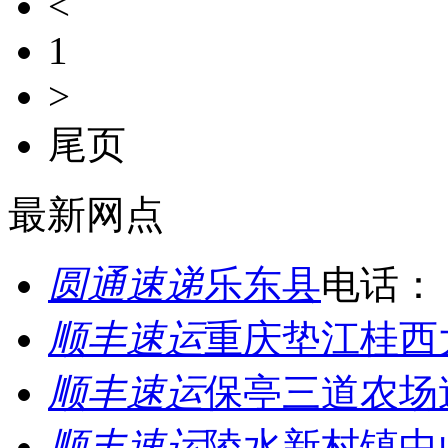
<
1
>
尾页
最新网点
圆通速递
乐东县
电话：
顺丰速运
重庆垫江桂西
顺丰速运
保亭三道农场
顺丰速运
陵水新村镇中