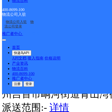
物流百科
400-8699-100
德邦快递
更多号码
地址
物流公司入驻
物流公司入驻
物
流公司登录
州吉首市镇溪街道G209(
推广者中心
注册/登录
派送范围:-
详情
首页
快递鸟API
API文档
接入指南
价格说明
吉首市峒河街道合作点ID1
产业资讯
物流百科
400-8699-100
德邦快递
更多号码
地址
推广者中心
注册
登录
州吉首市峒河街道青山湾
派送范围:-
详情