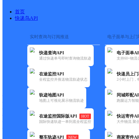
首页
快递鸟API
实时查询与订阅推送
电子面单与上门
搜索热词：
在途监控
快递查询API
电子面单AP
首页
>
快递大全
>
快递网
通过快递单号即时查询物流轨迹
支持60+物
在途监控API
快递员上门
快递大全
快运大全
快递时效
全程监控并推送物流轨迹状态
2小时上门，
轨迹地图API
同城即配AP
快递公司
地图上可视化展示物流轨迹
跑腿运力智能
快递网点
快递电话
快运公司
在途监控国际版API
快运寄件AP
HOT
国际快递轨迹一单到底全程监控
大件物流 聚合
快运网点
快运电话
整车轨迹API
商家寄件AP
NEW