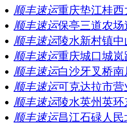
顺丰速运
重庆垫江桂西
顺丰速运
保亭三道农场
顺丰速运
陵水新村镇中
顺丰速运
重庆城口城岚
顺丰速运
白沙牙叉桥南
顺丰速运
可克达拉市营
顺丰速运
陵水英州英环
顺丰速运
昌江石碌人民