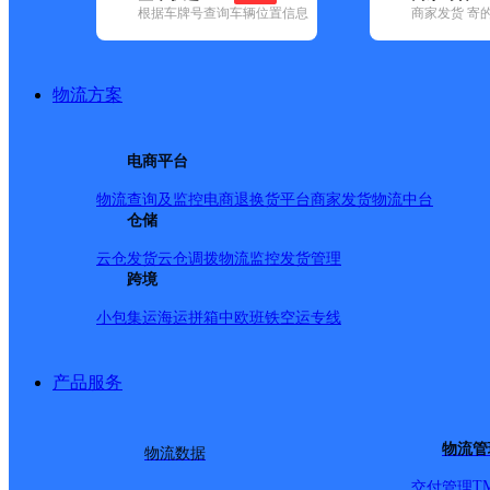
查询
根据车牌号查询车辆位置信息
商家发货 寄
网点筛选
物流方案
已选
城市：湘西土家族苗
电商平台
✕
清空已选
物流查询及监控
电商退换货
平台商家发货
物流中台
仓储
品牌:
不限
安能快递(6)
百世快递(10)
德邦快递(73)
极兔速递(9)
(8)
韵达速递(15)
中通快递(8)
云仓发货
云仓调拨
物流监控
发货管理
地区:
不限
凤凰县(1)
跨境
花垣县(1)
吉首市(2)
龙山县(1)
永顺县(1)
安能快递,湘西土家族苗族
小包集运
海运拼箱
中欧班铁
空运专线
产品服务
吉首市凤凰县
物流管
物流数据
安能快递
更多号码
地址
T
交付管理