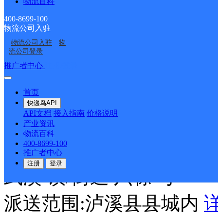
物流百科
400-8699-100
安能快递
更多号码
地址
物流公司入驻
物流公司入驻
物
际A13栋安能物流
流公司登录
推广者中心
注册/登录
派送范围:龙山县城内
详
首页
快递鸟API
湘西泸溪县
API文档
接入指南
价格说明
产业资讯
物流百科
400-8699-100
安能快递
更多号码
地址：
推广者中心
注册
登录
武溪 镇/街道 六栋 号
派送范围:泸溪县县城内