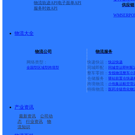
物流轨迹API
电子面单API
供应链
服务时效API
江镇城北第二个转盘右转上
WMS
ERP
O
派送范围:凤凰县全境
详
物流大全
吉首
物流公司
物流服务
网络类型：
快递快运：
快运
快递
全国型
区域型
跨境型
同城即配：
同城货运
即时配
安能快递
更多号码
地址：
整车零担：
专线物流
整车
小
仓储服务：
驿站
前置仓
快递
跨境物流：
小包集运
航空货
力湘西大酒店D栋
特殊物流：
医药冷链
危化物
派送范围:湘西吉首市市
产业资讯
最新资讯
公司动
态
行业资讯
物
吉首市龙山县
流知识