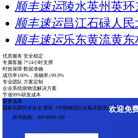
顺丰速运
陵水英州英环
顺丰速运
昌江石碌人民
顺丰速运
乐东黄流黄东
优质服务 安全稳定
专属客服 7*24小时支撑
时效保障 数据准确
成功率100%，准确率≥99.9%
专业团队 方案定制
企业系统级物流解决方案
节省99%研发成本
荣誉成果
国家高新技术企业 荣获《中国物流行业最具投资价值企业》
欢迎免
咨询热线：400-8699-100