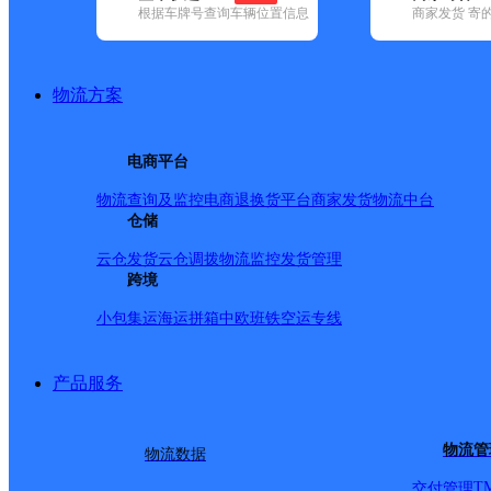
根据车牌号查询车辆位置信息
商家发货 寄
已选
城市：张家界市 ✕
快递：邮政国内 ✕
清空已选
品牌:
不限
安能快递(2)
百世快递(3)
德邦快递(36)
极兔速递(5)
韵达速递(13)
中通快递(3)
物流方案
地区:
不限
慈利县(31)
桑植县(38)
武陵源区(6)
永定区(21)
邮政国内,张家界市,快递网点
电商平台
洪家关邮政支局
物流查询及监控
电商退换货
平台商家发货
物流中台
仓储
邮政国内
更多号码
地址：桑植县洪家关乡
派送范围:-
详情
云仓发货
云仓调拨
物流监控
发货管理
跨境
协合邮政所
小包集运
海运拼箱
中欧班铁
空运专线
邮政国内
更多号码
地址
产品服务
合乡政府
物流管
物流数据
T
交付管理