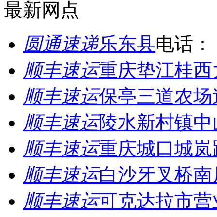
最新网点
圆通速递
乐东县
电话：
顺丰速运
重庆垫江桂西
顺丰速运
保亭三道农场
顺丰速运
陵水新村镇中
顺丰速运
重庆城口城岚
顺丰速运
白沙牙叉桥南
顺丰速运
可克达拉市营