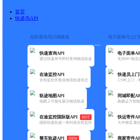
首页
快递鸟API
实时查询与订阅推送
电子面单与上门
搜索热词：
在途监控
快递查询API
电子面单AP
首页
>
快递大全
>
快递网点
通过快递单号即时查询物流轨迹
支持60+物
快递大全
快运大全
快递时效
在途监控API
快递员上门
全程监控并推送物流轨迹状态
2小时上门，
快递公司
快递网点
轨迹地图API
同城即配AP
快递电话
地图上可视化展示物流轨迹
跑腿运力智能
快运公司
快运网点
在途监控国际版API
快运寄件AP
HOT
快运电话
国际快递轨迹一单到底全程监控
大件物流 聚合
查询
整车轨迹API
商家寄件AP
NEW
网点筛选