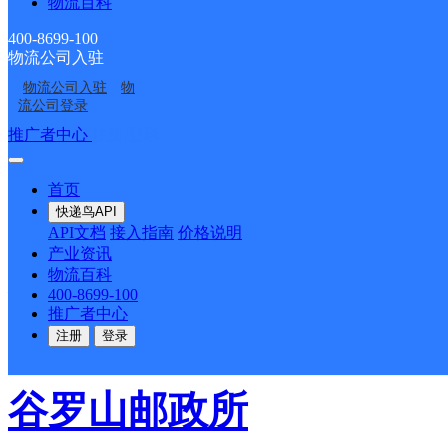
物流百科
坪乡
400-8699-100
物流公司入驻
派送范围:-
详情
物流公司入驻
物
流公司登录
推广者中心
注册/登录
四方溪邮政所
首页
快递鸟API
邮政国内
更多号码
地址
API文档
接入指南
价格说明
产业资讯
坪镇四方溪村
物流百科
400-8699-100
推广者中心
派送范围:-
详情
注册
登录
谷罗山邮政所