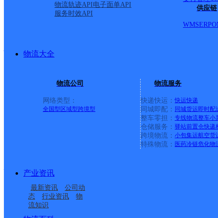
派送范围:-
详情
物流轨迹API
电子面单API
供应链
服务时效API
WMS
ERP
O
瑞塔铺邮政支局
物流大全
邮政国内
更多号码
地址
物流公司
物流服务
网络类型：
快递快运：
快运
快递
铺镇
全国型
区域型
跨境型
同城即配：
同城货运
即时配
整车零担：
专线物流
整车
小
仓储服务：
驿站
前置仓
快递
派送范围:-
详情
跨境物流：
小包集运
航空货
特殊物流：
医药冷链
危化物
竹叶坪邮政所
产业资讯
最新资讯
公司动
态
行业资讯
物
邮政国内
更多号码
地址
流知识