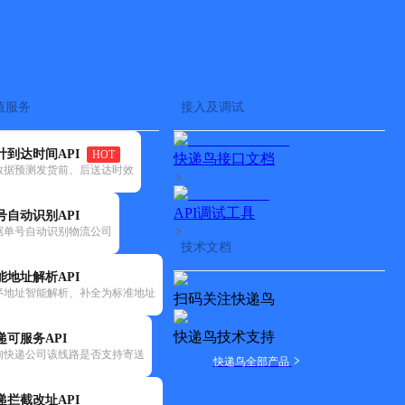
查快递
批量查询
值服务
接入及调试
计到达时间API
HOT
快递鸟接口文档
数据预测发货前、后送达时效
API调试工具
号自动识别API
据单号自动识别物流公司
技术文档
能地址解析API
序地址智能解析、补全为标准地址
扫码关注快递鸟
快递鸟技术支持
递可服务API
询快递公司该线路是否支持寄送
快递鸟全部产品
递拦截改址API