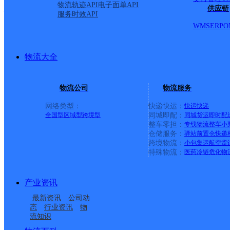
物流轨迹API
电子面单API
思蓓生活超市
供应链
服务时效API
WMS
ERP
O
顺丰速运
更多号码
地址：金域滨江
派送范围:全境
详情
物流大全
小熊便民服务中心
顺丰速运
更多号码
地址：尚东御园9号小熊便民服务中心
物流公司
物流服务
派送范围:全境
详情
网络类型：
快递快运：
快运
快递
航院营业厅
全国型
区域型
跨境型
同城即配：
同城货运
即时配
整车零担：
专线物流
整车
小
仓储服务：
驿站
前置仓
快递
顺丰速运
更多号码
地址：航院大门口收发室顺丰窗口
跨境物流：
小包集运
航空货
派送范围:全境
详情
特殊物流：
医药冷链
危化物
张家界市桑植县文明东路营业点
产业资讯
顺丰速运
更多号码
地址：湖南省张家界市桑植县张家界市桑
最新资讯
公司动
派送范围:全境
详情
态
行业资讯
物
流知识
首页