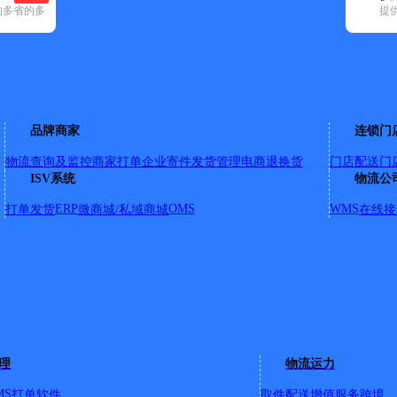
的多省的多
提
申通快递(4)
顺丰速运(7)
速尔快递(2)
优速快递(6)
邮政国内(96)
圆
品牌商家
连锁门
物流查询及监控
商家打单
企业寄件
发货管理
电商退换货
门店配送
门
ISV系统
物流公
ERP
OMS
WMS
打单发货
微商城/私域商城
在线接
理
物流运力
MS
打单软件
取件配送
增值服务
跨境