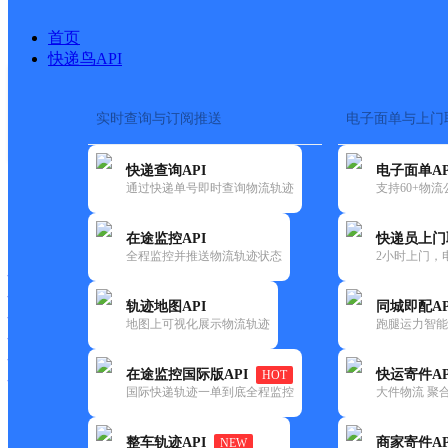
首页
快递鸟API
实时查询与订阅推送
电子面单与上门
搜索热词：
快递查询API
电子面单AP
首页
>
快递大全
>
快递网点
通过快递单号即时查询物流轨迹
支持60+物
快递大全
快运大全
快递时效
在途监控API
快递员上门
全程监控并推送物流轨迹状态
2小时上门，
快递公司
快递网点
轨迹地图API
同城即配AP
快递电话
地图上可视化展示物流轨迹
跑腿运力智能
快运公司
快运网点
在途监控国际版API
快运寄件AP
HOT
快运电话
国际快递轨迹一单到底全程监控
大件物流 聚合
查询
整车轨迹API
商家寄件AP
NEW
网点筛选