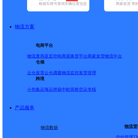
根据车牌号查询车辆位置信息
商家发货 寄
已选
城市：张家界市 ✕
快递：顺丰速运 ✕
清空已选
品牌:
不限
安能快递(2)
百世快递(3)
德邦快递(36)
极兔速递(5)
地区:
不限
慈利县(2)
桑植县(1)
武陵源区(3)
永定区(1)
物流方案
顺丰速运,张家界市,快递网点
澜庭快递超市
电商平台
物流查询及监控
电商退换货
平台商家发货
物流中台
顺丰速运
更多号码
地址：山水印象澜庭小区
仓储
派送范围:全境
详情
云仓发货
云仓调拨
物流监控
发货管理
慈利天乐食品超市
跨境
小包集运
海运拼箱
中欧班铁
空运专线
顺丰速运
更多号码
地址：慈利东站天乐超市
派送范围:全境
详情
产品服务
航校收发室顺丰窗口
顺丰速运
更多号码
地址：航院营业厅
物流管
物流数据
派送范围:全境
详情
T
交付管理