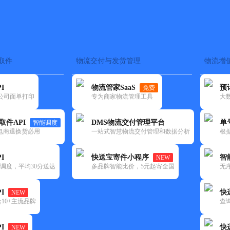
取件
物流交付与发货管理
物流增
在途监控
电子面单
快递查询
单号识别
上门取件
时效预测
I
物流管家SaaS
预
免费
流公司面单打印
专为商家物流管理工具
大
NEW
查询
取件API
DMS物流交付管理平台
单
智能调度
电商退换货必用
一站式智慧物流交付管理和数据分析
根
I
快送宝寄件小程序
智
NEW
调度，平均30分送达
多品牌智能比价，5元起寄全国
无
I
快
NEW
10+主流品牌
查
I
快
NEW