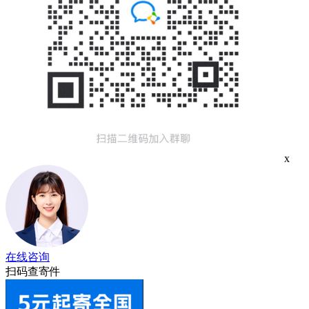
x
在线咨询
扫码查寄件