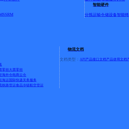
智能硬件
MS
SRM
分拣运输
仓储设备
智能终
物流文档
文档类型：
API产品接口文档
产品使用文档
送
票零担
大票零担
柜
海外仓
电商云仓
运
海运
国际快递
关务服务
流
铁路货运
食品冷链
航空货运
植县华海加油站对面