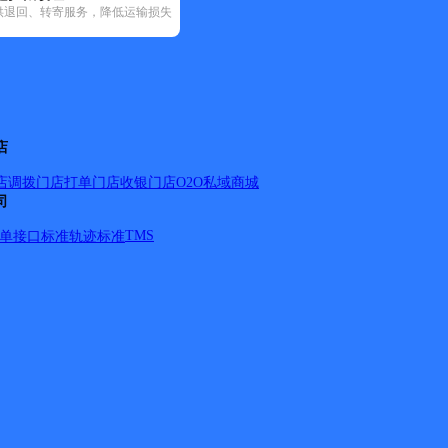
供退回、转寄服务，降低运输损失
通速递(4)
韵达速递(13)
中通快递(3)
店
店调拨
门店打单
门店收银
门店O2O
私域商城
司
TMS
单
接口标准
轨迹标准