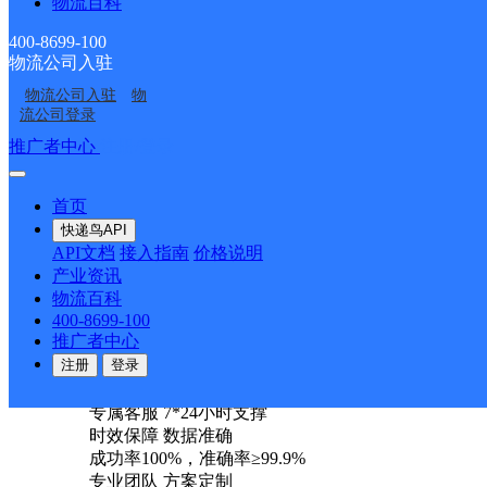
物流百科
<
1
400-8699-100
>
物流公司入驻
尾页
物流公司入驻
物
最新网点
流公司登录
圆通速递
乐东县
电话：
推广者中心
注册/登录
顺丰速运
重庆垫江桂西大道营业站
电话：
顺丰速运
保亭三道农场速运营业点
电话：
首页
顺丰速运
陵水新村镇中山路速运营业点
电话：
快递鸟API
顺丰速运
重庆城口城岚路速运营业点
电话：
API文档
接入指南
价格说明
顺丰速运
白沙牙叉桥南居民区营业点
电话：
产业资讯
顺丰速运
可克达拉市营业点
电话：
物流百科
顺丰速运
陵水英州英环东路营业点
电话：
400-8699-100
顺丰速运
昌江石碌人民北路营业点
电话：
推广者中心
顺丰速运
乐东黄流黄东村营业点
电话：
注册
登录
优质服务 安全稳定
专属客服 7*24小时支撑
时效保障 数据准确
成功率100%，准确率≥99.9%
专业团队 方案定制