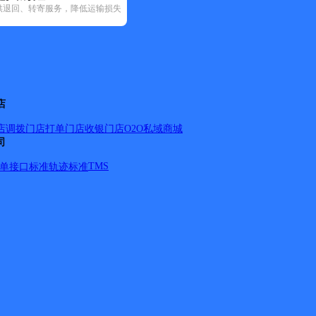
供退回、转寄服务，降低运输损失
23)
圆通速递(8)
韵达速递(75)
中通快递(7)
店
店调拨
门店打单
门店收银
门店O2O
私域商城
司
刘家隔镇、新河镇、庙头镇、麻河镇、城南开发区。
详情
TMS
单
接口标准
轨迹标准
刘家隔镇、新河镇、庙头镇、麻河镇、城南开发区。
详情