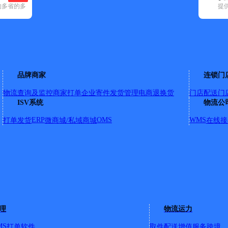
的多省的多
提
空已选
8)
顺丰速运(28)
速尔快递(7)
天地华宇(5)
优速快递(5)
邮政国内(1
应城市(2)
云梦县(2)
品牌商家
连锁门
物流查询及监控
商家打单
企业寄件
发货管理
电商退换货
门店配送
门
ISV系统
物流公
、分水镇、城隍镇、脉旺镇、刁东经济开发区、金鼓城开发区、
ERP
OMS
WMS
打单发货
微商城/私域商城
在线接
、分水镇、城隍镇、脉旺镇、刁东经济开发区、金鼓城开发区、
理
物流运力
MS
打单软件
取件配送
增值服务
跨境