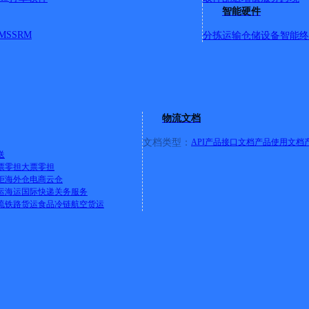
智能硬件
MS
SRM
分拣运输
仓储设备
智能终
物流文档
文档类型：
API产品接口文档
产品使用文档
送
票零担
大票零担
柜
海外仓
电商云仓
运
海运
国际快递
关务服务
流
铁路货运
食品冷链
航空货运
值企业》