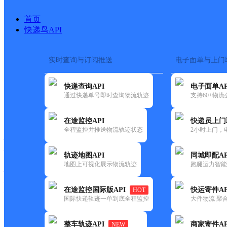
首页
快递鸟API
实时查询与订阅推送
电子面单与上门
搜索热词：
快递查询API
电子面单AP
首页
>
快递大全
>
快递网点
通过快递单号即时查询物流轨迹
支持60+物
快递大全
快运大全
快递时效
在途监控API
快递员上门
全程监控并推送物流轨迹状态
2小时上门，
快递公司
快递网点
轨迹地图API
同城即配AP
快递电话
地图上可视化展示物流轨迹
跑腿运力智能
快运公司
快运网点
在途监控国际版API
快运寄件AP
HOT
快运电话
国际快递轨迹一单到底全程监控
大件物流 聚合
查询
整车轨迹API
商家寄件AP
NEW
网点筛选