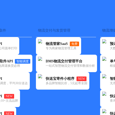
取件
物流交付与发货管理
物流增
在途监控
电子面单
快递查询
单号识别
上门取件
时效预测
I
物流管家SaaS
预
免费
流公司面单打印
专为商家物流管理工具
大
NEW
查询
取件API
DMS物流交付管理平台
单
智能调度
电商退换货必用
一站式智慧物流交付管理和数据分析
根
I
快送宝寄件小程序
智
NEW
调度，平均30分送达
多品牌智能比价，5元起寄全国
无
I
快
NEW
10+主流品牌
查
I
快
NEW