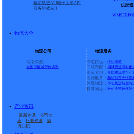
物流轨迹API
电子面单API
最新网点
供应链
服务时效API
WMS
ERP
O
圆通速递
乐东县
电话：
顺丰速运
重庆垫江桂西大道营业站
电话：
顺丰速运
保亭三道农场速运营业点
电话：
物流大全
顺丰速运
陵水新村镇中山路速运营业点
电话：
顺丰速运
重庆城口城岚路速运营业点
电话：
顺丰速运
白沙牙叉桥南居民区营业点
电话：
物流公司
物流服务
顺丰速运
可克达拉市营业点
电话：
顺丰速运
陵水英州英环东路营业点
电话：
网络类型：
快递快运：
快运
快递
顺丰速运
昌江石碌人民北路营业点
电话：
全国型
区域型
跨境型
同城即配：
同城货运
即时配
顺丰速运
乐东黄流黄东村营业点
电话：
整车零担：
专线物流
整车
小
仓储服务：
驿站
前置仓
快递
跨境物流：
小包集运
航空货
优质服务 安全稳定
特殊物流：
医药冷链
危化物
专属客服 7*24小时支撑
时效保障 数据准确
成功率100%，准确率≥99.9%
产业资讯
专业团队 方案定制
企业系统级物流解决方案
最新资讯
公司动
态
行业资讯
物
节省99%研发成本
流知识
荣誉成果
国家高新技术企业 荣获《中国物流行业最具投资价