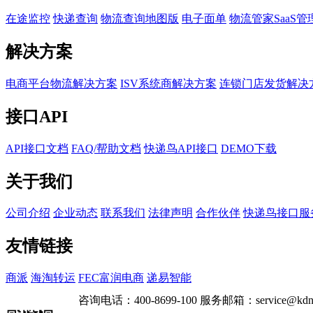
在途监控
快递查询
物流查询地图版
电子面单
物流管家SaaS管
解决方案
电商平台物流解决方案
ISV系统商解决方案
连锁门店发货解决
接口API
API接口文档
FAQ/帮助文档
快递鸟API接口
DEMO下载
关于我们
公司介绍
企业动态
联系我们
法律声明
合作伙伴
快递鸟接口服
友情链接
商派
海淘转运
FEC富润电商
递易智能
咨询电话：
400-8699-100
服务邮箱：
service@kdn