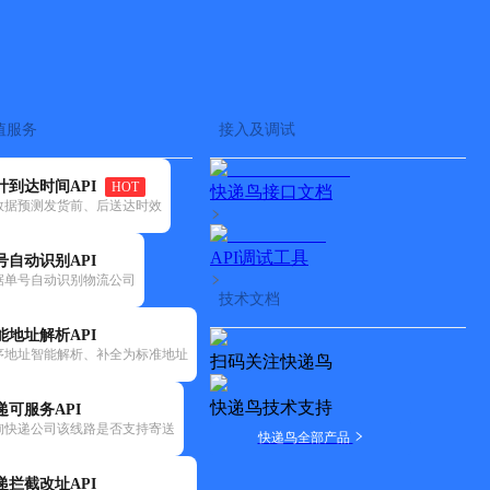
查快递
批量查询
值服务
接入及调试
计到达时间API
HOT
快递鸟接口文档
数据预测发货前、后送达时效
API调试工具
号自动识别API
据单号自动识别物流公司
技术文档
能地址解析API
序地址智能解析、补全为标准地址
扫码关注快递鸟
快递鸟技术支持
递可服务API
询快递公司该线路是否支持寄送
快递鸟全部产品
递拦截改址API