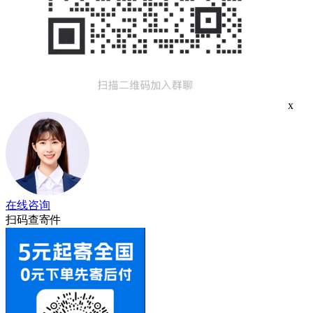
x
在线咨询
扫码查寄件