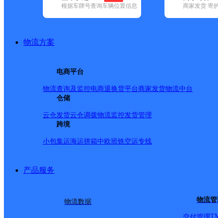
根据车牌号查询车辆位置信息
商家发货 寄
已选
城市：孝感市 ✕
快递：申通快递 ✕
地区：汉川市 ✕
清
品牌:
不限
百世快递(10)
德邦快递(58)
极兔速递(11)
申通快递(1
地区:
不限
安陆市(2)
大悟县(2)
汉川市(2)
孝昌县(2)
孝南区(6)
物流方案
申通快递,汉川市,孝感市,快递网点
湖北汉川公司
电商平台
物流查询及监控
电商退换货
平台商家发货
物流中台
申通快递
更多号码
地址：汉川市人民大道（公安局对面）
仓储
派送范围:市区、汉川经济开发区、城关镇、马口镇、沉湖镇
云仓发货
云仓调拨
物流监控
发货管理
湖北汉川公司
跨境
小包集运
海运拼箱
中欧班铁
空运专线
申通快递
更多号码
地址：汉川市人民大道（公安局对面）
派送范围:市区、汉川经济开发区、城关镇、马口镇、沉湖镇
产品服务
首页
<
1
>
物流管
物流数据
尾页
T
交付管理