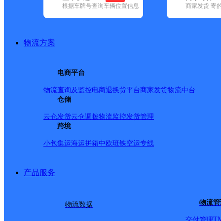
根据车牌号查询车辆位置信息
商家发货 寄
已选
城市：孝感市 ✕
快递：申通快递 ✕
地区：孝昌县 ✕
清
品牌:
不限
百世快递(10)
德邦快递(58)
极兔速递(11)
申通快递(1
地区:
不限
安陆市(2)
大悟县(2)
汉川市(2)
孝昌县(2)
孝南区(6)
物流方案
申通快递,孝昌县,孝感市,快递网点
湖北孝昌公司
电商平台
物流查询及监控
电商退换货
平台商家发货
物流中台
申通快递
更多号码
地址：申通快递有限公司
仓储
派送范围:孝昌县城、新城区、城南工业园、花园镇、周巷镇
云仓发货
云仓调拨
物流监控
发货管理
湖北孝昌公司
跨境
小包集运
海运拼箱
中欧班铁
空运专线
申通快递
更多号码
地址：申通快递有限公司
派送范围:孝昌县城、新城区、城南工业园、花园镇、周巷镇
产品服务
首页
<
1
>
物流管
物流数据
尾页
T
交付管理