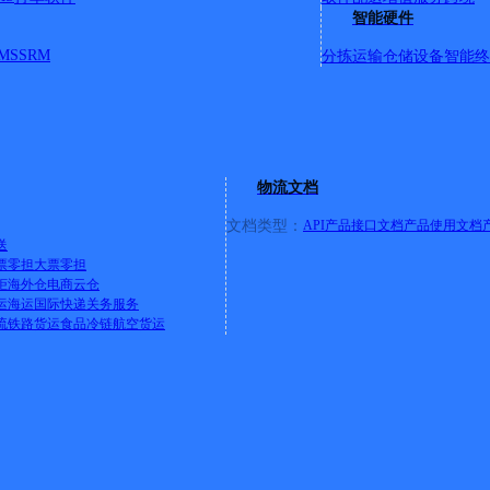
智能硬件
MS
SRM
分拣运输
仓储设备
智能终
物流文档
文档类型：
API产品接口文档
产品使用文档
送
票零担
大票零担
柜
海外仓
电商云仓
运
海运
国际快递
关务服务
流
铁路货运
食品冷链
航空货运
值企业》