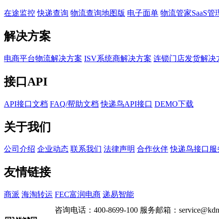
在途监控
快递查询
物流查询地图版
电子面单
物流管家SaaS管
解决方案
电商平台物流解决方案
ISV系统商解决方案
连锁门店发货解决
接口API
API接口文档
FAQ/帮助文档
快递鸟API接口
DEMO下载
关于我们
公司介绍
企业动态
联系我们
法律声明
合作伙伴
快递鸟接口服
友情链接
商派
海淘转运
FEC富润电商
递易智能
咨询电话：
400-8699-100
服务邮箱：
service@kdn