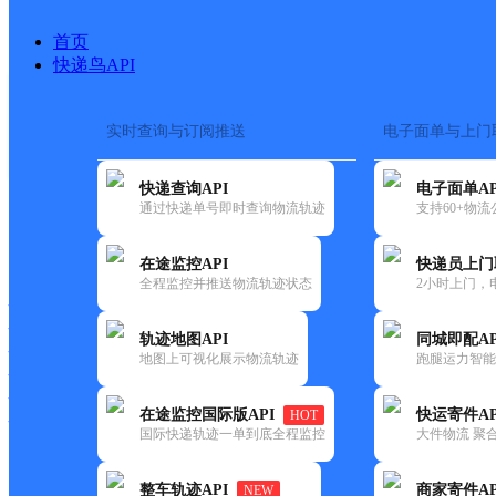
首页
快递鸟API
实时查询与订阅推送
电子面单与上门
搜索热词：
快递查询API
电子面单AP
首页
>
快递大全
>
快递网点
通过快递单号即时查询物流轨迹
支持60+物
快递大全
快运大全
快递时效
在途监控API
快递员上门
全程监控并推送物流轨迹状态
2小时上门，
快递公司
快递网点
轨迹地图API
同城即配AP
快递电话
地图上可视化展示物流轨迹
跑腿运力智能
快运公司
快运网点
在途监控国际版API
快运寄件AP
HOT
快运电话
国际快递轨迹一单到底全程监控
大件物流 聚合
查询
整车轨迹API
商家寄件AP
NEW
网点筛选