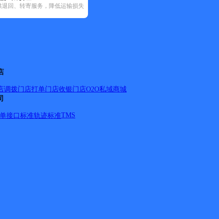
供退回、转寄服务，降低运输损失
23)
圆通速递(8)
韵达速递(75)
中通快递(7)
店
店调拨
门店打单
门店收银
门店O2O
私域商城
司
、小悟乡、白沙镇、邹岗镇、周巷镇。
详情
TMS
单
接口标准
轨迹标准
、小悟乡、白沙镇、邹岗镇、周巷镇。
详情