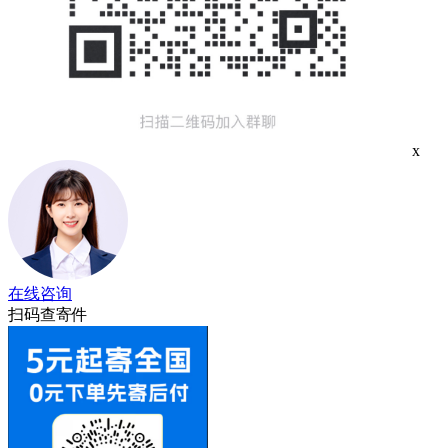
x
在线咨询
扫码查寄件