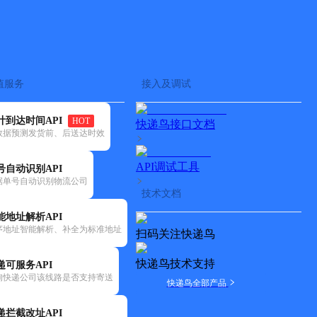
查快递
批量查询
值服务
接入及调试
计到达时间API
HOT
快递鸟接口文档
数据预测发货前、后送达时效
API调试工具
号自动识别API
据单号自动识别物流公司
技术文档
能地址解析API
序地址智能解析、补全为标准地址
扫码关注快递鸟
快递鸟技术支持
递可服务API
询快递公司该线路是否支持寄送
快递鸟全部产品
递拦截改址API