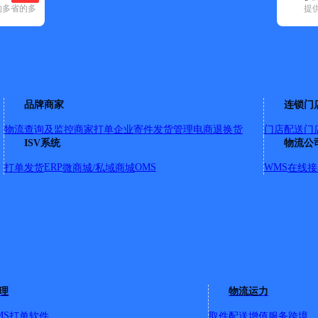
的多省的多
提
空已选
8)
顺丰速运(28)
速尔快递(7)
天地华宇(5)
优速快递(5)
邮政国内(1
应城市(2)
云梦县(2)
品牌商家
连锁门
物流查询及监控
商家打单
企业寄件
发货管理
电商退换货
门店配送
门
ISV系统
物流公
、王店镇、陡山乡、卫店镇、季店乡、丰山镇、小河镇、花西乡
ERP
OMS
WMS
打单发货
微商城/私域商城
在线接
、王店镇、陡山乡、卫店镇、季店乡、丰山镇、小河镇、花西乡
理
物流运力
MS
打单软件
取件配送
增值服务
跨境