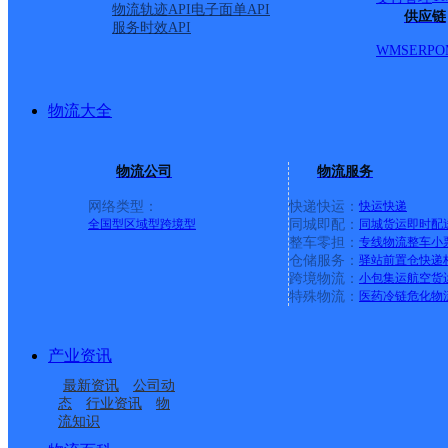
物流轨迹API
电子面单API
最新网点
供应链
服务时效API
WMS
ERP
O
圆通速递
乐东县
电话：
顺丰速运
重庆垫江桂西大道营业站
电话：
顺丰速运
保亭三道农场速运营业点
电话：
物流大全
顺丰速运
陵水新村镇中山路速运营业点
电话：
顺丰速运
重庆城口城岚路速运营业点
电话：
顺丰速运
白沙牙叉桥南居民区营业点
电话：
物流公司
物流服务
顺丰速运
可克达拉市营业点
电话：
顺丰速运
陵水英州英环东路营业点
电话：
网络类型：
快递快运：
快运
快递
顺丰速运
昌江石碌人民北路营业点
电话：
全国型
区域型
跨境型
同城即配：
同城货运
即时配
顺丰速运
乐东黄流黄东村营业点
电话：
整车零担：
专线物流
整车
小
仓储服务：
驿站
前置仓
快递
跨境物流：
小包集运
航空货
优质服务 安全稳定
特殊物流：
医药冷链
危化物
专属客服 7*24小时支撑
时效保障 数据准确
成功率100%，准确率≥99.9%
产业资讯
专业团队 方案定制
企业系统级物流解决方案
最新资讯
公司动
态
行业资讯
物
节省99%研发成本
流知识
荣誉成果
国家高新技术企业 荣获《中国物流行业最具投资价