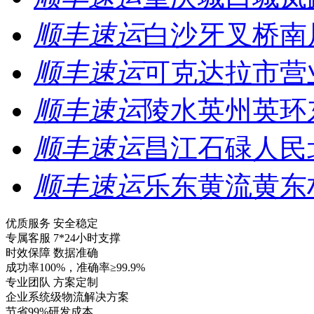
顺丰速运
白沙牙叉桥南
顺丰速运
可克达拉市营
顺丰速运
陵水英州英环
顺丰速运
昌江石碌人民
顺丰速运
乐东黄流黄东
优质服务 安全稳定
专属客服 7*24小时支撑
时效保障 数据准确
成功率100%，准确率≥99.9%
专业团队 方案定制
企业系统级物流解决方案
节省99%研发成本