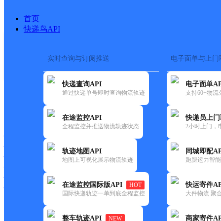
首页
快递鸟API
实时查询与订阅推送
电子面单与上门
搜索热词：
在途监控
快递查询API
电子面单AP
首页
>
快递大全
>
快递网点
通过快递单号即时查询物流轨迹
支持60+物
快递大全
快运大全
快递时效
在途监控API
快递员上门
全程监控并推送物流轨迹状态
2小时上门，
快递公司
快递网点
轨迹地图API
同城即配AP
快递电话
地图上可视化展示物流轨迹
跑腿运力智能
快运公司
快运网点
在途监控国际版API
快运寄件AP
HOT
快运电话
国际快递轨迹一单到底全程监控
大件物流 聚合
查询
整车轨迹API
商家寄件AP
NEW
网点筛选