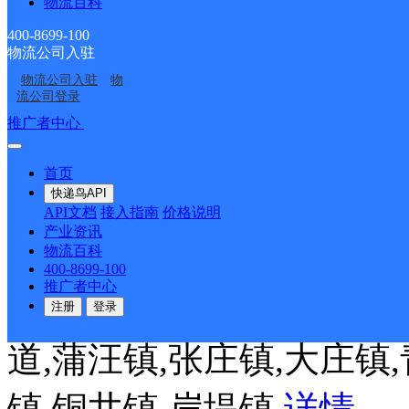
物流百科
件重量超500kg，长度超
400-8699-100
物流公司入驻
派送范围:-
详情
物流公司入驻
物
流公司登录
推广者中心
注册/登录
UH临沂沂南
首页
快递鸟API
优速快递
更多号码
地址
API文档
接入指南
价格说明
产业资讯
路康宁区北区沿街
物流百科
400-8699-100
推广者中心
派送范围:孙祖镇,湖头镇,
注册
登录
道,蒲汪镇,张庄镇,大庄镇
镇,铜井镇,岸堤镇
详情