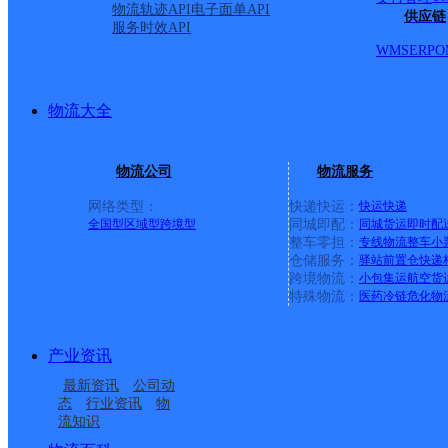
物流轨迹API
电子面单API
供应链
服务时效API
沂南县双堠镇合作点ID11
WMS
ERP
O
德邦快递
更多号码
地址
物流大全
双堠镇
物流公司
物流服务
网络类型：
快递快运：
快运
快递
派送范围:-
详情
全国型
区域型
跨境型
同城即配：
同城货运
即时配
整车零担：
专线物流
整车
小
仓储服务：
驿站
前置仓
快递
跨境物流：
小包集运
航空货
临沂沂南县乡镇营业部
特殊物流：
医药冷链
危化物
产业资讯
德邦快递
更多号码
地址
最新资讯
公司动
态
行业资讯
物
德邦物流(新沂河桥东10
流知识