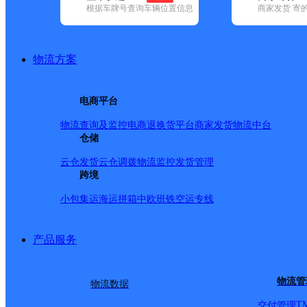
根据车牌号查询车辆位置信息
商家发货 寄
已选
城市：临沂市 ✕
地区：沂南县 ✕
清空已选
品牌:
不限
安能快递(20)
百世快递(21)
德邦快递(102)
极兔速递(
政国内(223)
圆通速递(29)
韵达速递(131)
宅急送(1)
中通快递(36
物流方案
地区:
不限
(1)
费县(52)
河东区(64)
莒南县(56)
兰陵县(38)
兰山区
县(49)
郯城县(49)
沂南县(38)
沂水县(66)
电商平台
沂南县,临沂市,快递网点
物流查询及监控
电商退换货
平台商家发货
物流中台
仓储
中国邮政集团有限公司山
云仓发货
云仓调拨
物流监控
发货管理
跨境
小包集运
海运拼箱
中欧班铁
空运专线
邮政国内
更多号码
地址
产品服务
59号
派送范围:-
详情
物流管
物流数据
T
交付管理