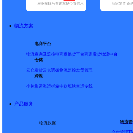
根据车牌号查询车辆位置信息
商家发货 寄
已选
城市：抚州市 ✕
快递：德邦快递 ✕
地区：金溪县 ✕
清
品牌:
不限
安能快递(3)
百世快递(15)
德邦快递(96)
极兔速递(8)
(208)
圆通速递(16)
韵达速递(32)
中通快递(13)
物流方案
地区:
不限
崇仁县(1)
东乡区(9)
广昌县(7)
金溪县(10)
乐安县(5)
德邦快递,金溪县,抚州市,快递网点
电商平台
金溪县黄通乡合作点ID1128
物流查询及监控
电商退换货
平台商家发货
物流中台
仓储
德邦快递
更多号码
地址：江西省抚州市金溪县黄通乡胡嫦娥
派送范围:-
详情
云仓发货
云仓调拨
物流监控
发货管理
跨境
金溪县石门乡合作点ID1127
小包集运
海运拼箱
中欧班铁
空运专线
德邦快递
更多号码
地址：江西省抚州市金溪县石门乡石门乡
派送范围:-
详情
产品服务
金溪县合市镇合作点ID11206
物流管
物流数据
德邦快递
更多号码
地址
T
交付管理