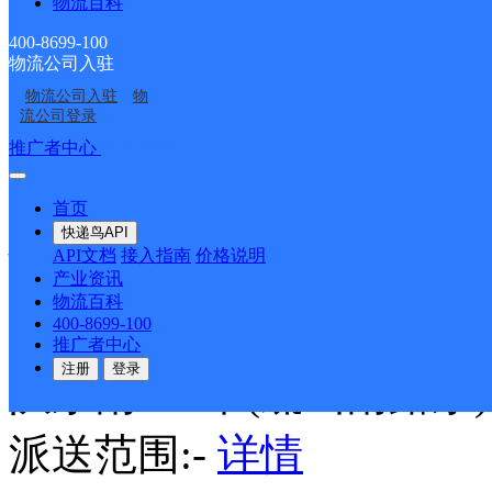
物流百科
德邦快递
更多号码
地址
400-8699-100
物流公司入驻
物流公司入驻
物
乡和尚岭圆通快递
流公司登录
推广者中心
注册/登录
派送范围:-
详情
首页
快递鸟API
抚州金溪县营业部
API文档
接入指南
价格说明
产业资讯
物流百科
德邦快递
更多号码
地址
400-8699-100
推广者中心
注册
登录
队东南100米(疏山南路东)
派送范围:-
详情