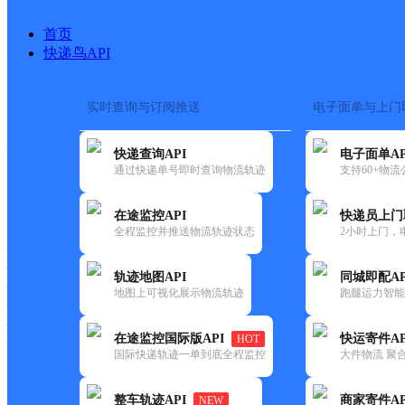
首页
快递鸟API
实时查询与订阅推送
电子面单与上门
搜索热词：
在途监控
快递查询API
电子面单AP
首页
>
快递大全
>
快递网点
通过快递单号即时查询物流轨迹
支持60+物
快递大全
快运大全
快递时效
在途监控API
快递员上门
全程监控并推送物流轨迹状态
2小时上门，
快递公司
快递网点
轨迹地图API
同城即配AP
快递电话
地图上可视化展示物流轨迹
跑腿运力智能
快运公司
快运网点
在途监控国际版API
快运寄件AP
HOT
快运电话
国际快递轨迹一单到底全程监控
大件物流 聚合
查询
整车轨迹API
商家寄件AP
NEW
网点筛选