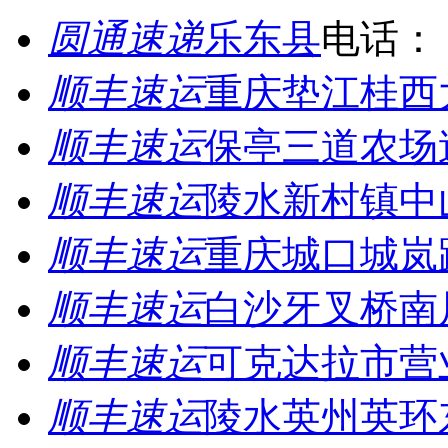
圆通速递
乐东县
电话：
顺丰速运
重庆垫江桂西
顺丰速运
保亭三道农场
顺丰速运
陵水新村镇中
顺丰速运
重庆城口城岚
顺丰速运
白沙牙叉桥南
顺丰速运
可克达拉市营
顺丰速运
陵水英州英环