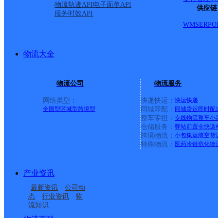
物流轨迹API
电子面单API
供应链
服务时效API
邮政快递隔壁
WMS
ERP
O
派送范围:-
详情
物流大全
金溪县浒湾镇合作点ID47
物流公司
物流服务
网络类型：
快递快运：
快运
快递
全国型
区域型
跨境型
同城即配：
同城货运
即时配
德邦快递
更多号码
地址
整车零担：
专线物流
整车
小
仓储服务：
驿站
前置仓
快递
跨境物流：
小包集运
航空货
秀谷镇疏山南路现代物流
特殊物流：
医药冷链
危化物
派送范围:-
详情
产业资讯
最新资讯
公司动
态
行业资讯
物
金溪县陈坊积乡合作点ID1
流知识