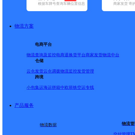
网点筛选
根据车牌号查询车辆位置信息
商家发货 寄
已选
城市：抚州市 ✕
快
物流方案
品牌:
不限
安能快递(3)
百世快递(15)
德邦快递(96)
极兔速递(8)
(208)
圆通速递(16)
电商平台
韵达速递(32)
中通快递(13)
地区:
不限
(1)
东乡区(1)
乐安县(1)
南城县(1)
宜黄县(1)
物流查询及监控
电商退换货
平台商家发货
物流中台
速尔快递,抚州市,快递网
仓储
云仓发货
云仓调拨
物流监控
发货管理
跨境
宜黄A
小包集运
海运拼箱
中欧班铁
空运专线
速尔快递
更多号码
地址
产品服务
派送范围:F:丰厚工业园 H
物流管
物流数据
T
交付管理