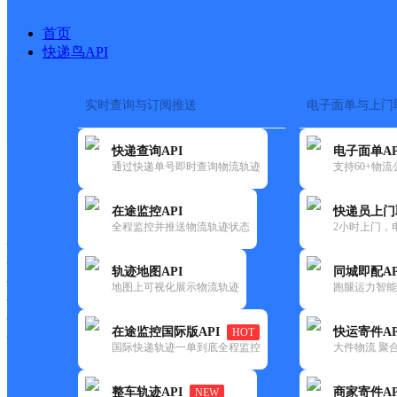
首页
快递鸟API
实时查询与订阅推送
电子面单与上门
搜索热词：
在途监控
快递查询API
电子面单AP
首页
>
快递大全
>
快递网点
通过快递单号即时查询物流轨迹
支持60+物
快递大全
快运大全
快递时效
在途监控API
快递员上门
全程监控并推送物流轨迹状态
2小时上门，
快递公司
快递网点
轨迹地图API
同城即配AP
快递电话
地图上可视化展示物流轨迹
跑腿运力智能
快运公司
快运网点
在途监控国际版API
快运寄件AP
HOT
快运电话
国际快递轨迹一单到底全程监控
大件物流 聚合
查询
整车轨迹API
商家寄件AP
NEW