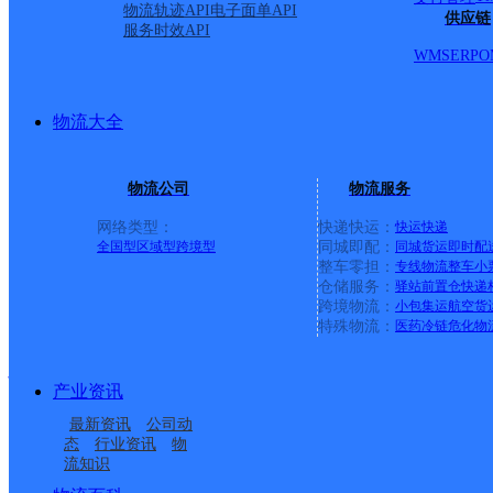
工业园 Y:宜黄县城
详情
物流轨迹API
电子面单API
供应链
服务时效API
WMS
ERP
O
南城
物流大全
速尔快递
更多号码
地址：
物流公司
物流服务
邮政大楼斜对面）
网络类型：
快递快运：
快运
快递
全国型
区域型
跨境型
同城即配：
同城货运
即时配
整车零担：
专线物流
整车
小
派送范围:-
详情
仓储服务：
驿站
前置仓
快递
跨境物流：
小包集运
航空货
特殊物流：
医药冷链
危化物
抚州
产业资讯
最新资讯
公司动
速尔快递
更多号码
地址：
态
行业资讯
物
流知识