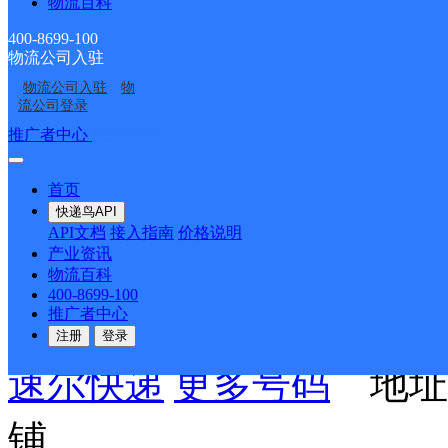
物流百科
业发展银行对面
400-8699-100
物流公司入驻
派送范围:D:东华理工北
物流公司入驻
物
流公司登录
南区 F:抚北镇工业园，抚
推广者中心
注册/登录
抚州市区内 N:南昌大学
首页
快递鸟API
镇Z:中医药高等专科学院 
API文档
接入指南
价格说明
产业资讯
物流百科
400-8699-100
东乡
推广者中心
注册
登录
速尔快递
更多号码
地址：
铺