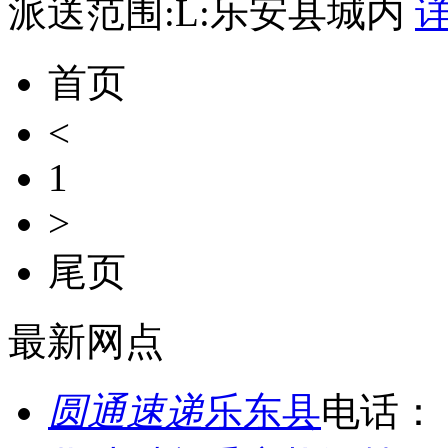
派送范围:L:乐安县城内
首页
<
1
>
尾页
最新网点
圆通速递
乐东县
电话：