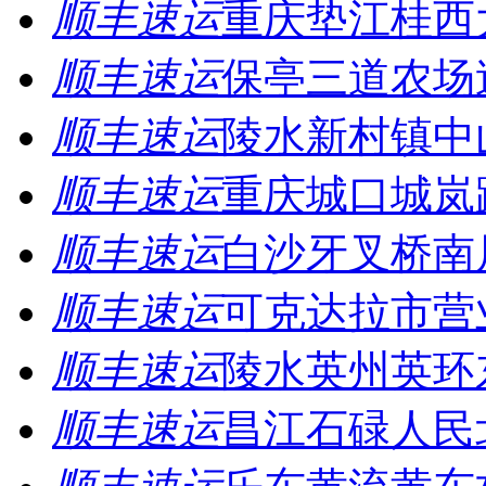
顺丰速运
重庆垫江桂西
顺丰速运
保亭三道农场
顺丰速运
陵水新村镇中
顺丰速运
重庆城口城岚
顺丰速运
白沙牙叉桥南
顺丰速运
可克达拉市营
顺丰速运
陵水英州英环
顺丰速运
昌江石碌人民