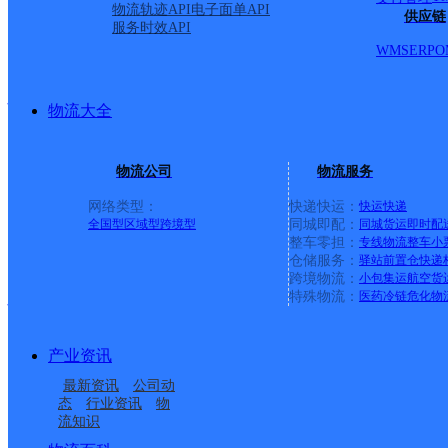
门 北至集美北大道
详情
物流轨迹API
电子面单API
供应链
服务时效API
WMS
ERP
O
思明区厦禾路
物流大全
圆通速递
更多号码
地址
物流公司
物流服务
派送范围:全境派送
详情
网络类型：
快递快运：
快运
快递
全国型
区域型
跨境型
同城即配：
同城货运
即时配
整车零担：
专线物流
整车
小
仓储服务：
驿站
前置仓
快递
思明区厦大
跨境物流：
小包集运
航空货
特殊物流：
医药冷链
危化物
圆通速递
更多号码
地址
产业资讯
最新资讯
公司动
派送范围:?全境派送
详情
态
行业资讯
物
流知识