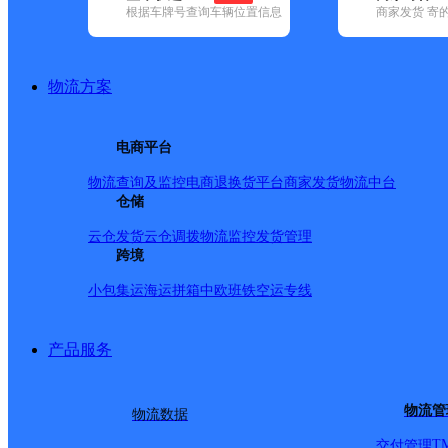
网点筛选
根据车牌号查询车辆位置信息
商家发货 寄
已选
城市：厦门市 ✕
快
物流方案
品牌:
不限
安能快递(15)
百世快递(35)
德邦快递(54)
极兔速递(2
内(91)
圆通速递(39)
电商平台
韵达速递(99)
中通快递(39)
地区:
不限
海沧区(4)
湖里区(11)
集美区(4)
思明区(9)
同安区(7)
物流查询及监控
电商退换货
平台商家发货
物流中台
圆通速递,厦门市,快递网
仓储
云仓发货
云仓调拨
物流监控
发货管理
跨境
集美区杏北
小包集运
海运拼箱
中欧班铁
空运专线
圆通速递
更多号码
地址
产品服务
派送范围:?东至杏前路单
物流管
物流数据
T
交付管理