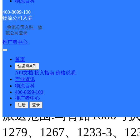
物流百科
翔安区新城
400-8699-100
物流公司入驻
物流公司入驻
物
圆通速递
更多号码
地址
流公司登录
推广者中心
注册/登录
派送范围:?自然村庄
详情
首页
快递鸟API
海沧区生活区
API文档
接入指南
价格说明
产业资讯
物流百科
400-8699-100
圆通速递
更多号码
地址
推广者中心
注册
登录
派送范围:马青路1666号执法
1279、1267、1233-3、12