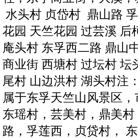
水头村 贞岱村 鼎山路 孚
花园 天竺花园 过芸溪 后
庵头村 东孚西二路 鼎山中
商业街 西塘村 过坛村 坛
尾村 山边洪村 湖头村注
属于东孚天竺山风景区，
东瑶村，芸美村，鼎美村
路，孚莲西，贞贷村， 