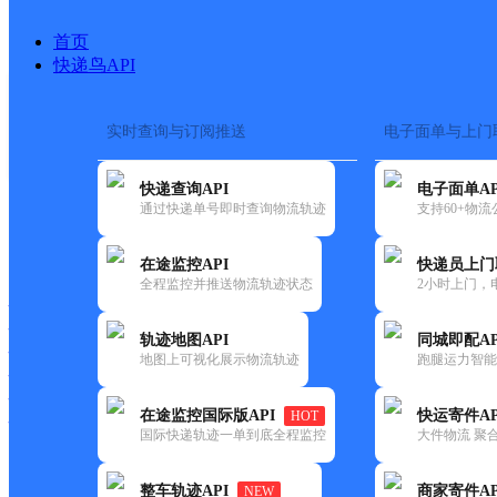
首页
快递鸟API
实时查询与订阅推送
电子面单与上门
搜索热词：
在途监控
快递查询API
电子面单AP
首页
>
快递大全
>
快递网点
通过快递单号即时查询物流轨迹
支持60+物
快递大全
快运大全
快递时效
在途监控API
快递员上门
全程监控并推送物流轨迹状态
2小时上门，
快递公司
快递网点
轨迹地图API
同城即配AP
快递电话
地图上可视化展示物流轨迹
跑腿运力智能
快运公司
快运网点
在途监控国际版API
快运寄件AP
HOT
快运电话
国际快递轨迹一单到底全程监控
大件物流 聚合
查询
整车轨迹API
商家寄件AP
NEW