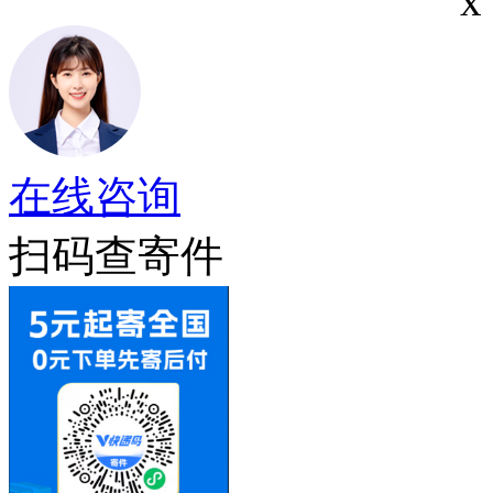
x
在线咨询
扫码查寄件