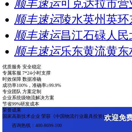
顺丰速运
可克达拉市营
顺丰速运
陵水英州英环
顺丰速运
昌江石碌人民
顺丰速运
乐东黄流黄东
优质服务 安全稳定
专属客服 7*24小时支撑
时效保障 数据准确
成功率100%，准确率≥99.9%
专业团队 方案定制
企业系统级物流解决方案
节省99%研发成本
荣誉成果
国家高新技术企业 荣获《中国物流行业最具投资价值企业》
欢迎免
咨询热线：400-8699-100