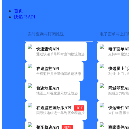
首页
快递鸟API
实时查询与订阅推送
电子面单与上门
搜索热词：
在途监控
快递查询API
电子面单AP
首页
>
快递大全
>
快递网点
通过快递单号即时查询物流轨迹
支持60+物
快递大全
快运大全
快递时效
在途监控API
快递员上门
全程监控并推送物流轨迹状态
2小时上门，
快递公司
快递网点
轨迹地图API
同城即配AP
快递电话
地图上可视化展示物流轨迹
跑腿运力智能
快运公司
快运网点
在途监控国际版API
快运寄件AP
HOT
快运电话
国际快递轨迹一单到底全程监控
大件物流 聚合
查询
整车轨迹API
商家寄件AP
NEW
网点筛选