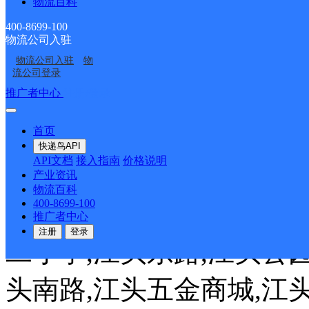
物流百科
(具体咨询),后坑前社,后
400-8699-100
物流公司入驻
后浦工业一区,后浦小学,
物流公司入驻
物
流公司登录
推广者中心
注册/登录
三里（金象家园）,湖滨一
首页
华新苑,汇腾大厦 J:吉家家
快递鸟API
API文档
接入指南
价格说明
以下,嘉莲里,嘉莲路,嘉隆
产业资讯
物流百科
400-8699-100
邦大厦,建业大厦,江华里,
推广者中心
注册
登录
二小学,江头东路,江头公园
头南路,江头五金商城,江头