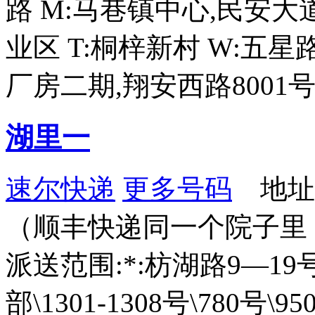
路 M:马巷镇中心,民安大
业区 T:桐梓新村 W:五星
厂房二期,翔安西路8001号
湖里一
速尔快递
更多号码
地址：
（顺丰快递同一个院子里
派送范围:*:枋湖路9—19号
部\1301-1308号\780号\