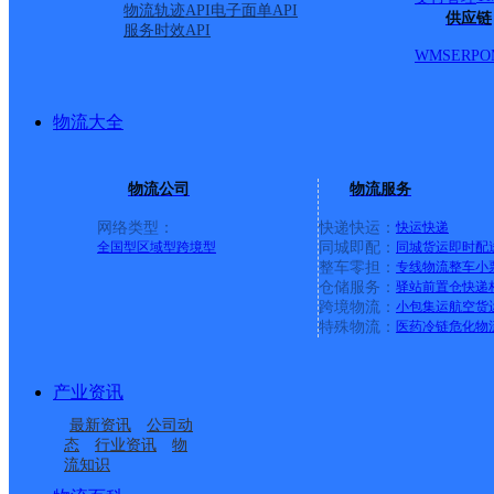
路双号2号-268号 A:阿里
物流轨迹API
电子面单API
供应链
服务时效API
北里,必利达大厦,巴黎春天
WMS
ERP
O
安大厦 D:电子中专学院,
物流大全
以下,电子城,东方巴黎,东
物流公司
物流服务
号128以下,大正大厦,德馨
网络类型：
快递快运：
快运
快递
全国型
区域型
跨境型
同城即配：
同城货运
即时配
整车零担：
专线物流
整车
小
凰名都 G:国宝新城 G:广
仓储服务：
驿站
前置仓
快递
跨境物流：
小包集运
航空货
特殊物流：
医药冷链
危化物
湾新城,国山南路 ,官任社
产业资讯
大厦,航空大厦,豪峰大厦,
最新资讯
公司动
态
行业资讯
物
中学,何厝,恒宾名宫,恒通
流知识