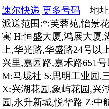
速尔快递
更多号码
地址：
派送范围:*:芙蓉苑,怡景花
寓 H:恒盛大厦,鸿展大厦
上,华光路,华盛路24号以上
兴里,嘉园路,嘉禾路651号
M:马垅社 S:思明工业园,
X:兴湖花园,象屿花园,兴
园,永升新城,悦华路 Z: