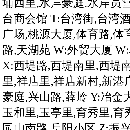
埔西里,水岸豪庭,水岸员筜
台商会馆 T:台湾街,台湾
广场,桃源大厦,体育路,体
路,天湖苑 W:外贸大厦 W
X:西堤路,西堤南里,西堤
里,祥店里,祥店新村,新港
豪庭,兴山路,薛岭 Y:冶金
玉和里,玉亭里,育秀里,育
园山南路,岳阳小区 Z:振兴