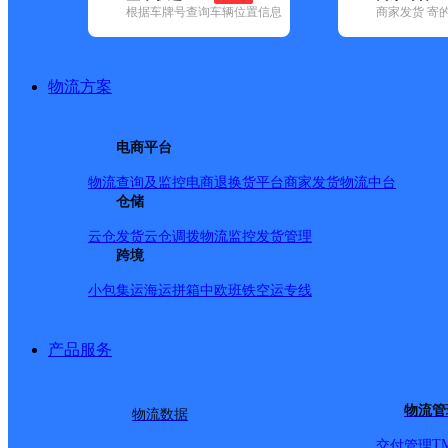
根据车牌号查询车辆位置信息
商家发货 寄
已选
城市：厦门市 ✕
快递：速尔快递 ✕
清空已选
品牌:
不限
安能快递(15)
百世快递(35)
德邦快递(54)
极兔速递(2
内(91)
圆通速递(39)
韵达速递(99)
中通快递(39)
物流方案
地区:
不限
(3)
海沧区(2)
湖里区(6)
集美区(2)
思明区(2)
同安区(
速尔快递,厦门市,快递网
电商平台
物流查询及监控
电商退换货
平台商家发货
物流中台
厦门D4
仓储
云仓发货
云仓调拨
物流监控
发货管理
跨境
速尔快递
更多号码
地址：
小包集运
海运拼箱
中欧班铁
空运专线
号
产品服务
派送范围:*:潇湘大厦,鹭江
物流管
物流数据
T
交付管理