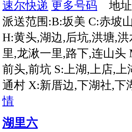
速尔快递
更多号码
地址
派送范围:B:坂美 C:赤坡山
H:黄头,湖边,后坑,洪塘,
里,龙湫一里,路下,连山头 M
前头,前坑 S:上湖,上店,上
通村 X:新厝边,下湖社,下
情
湖里六