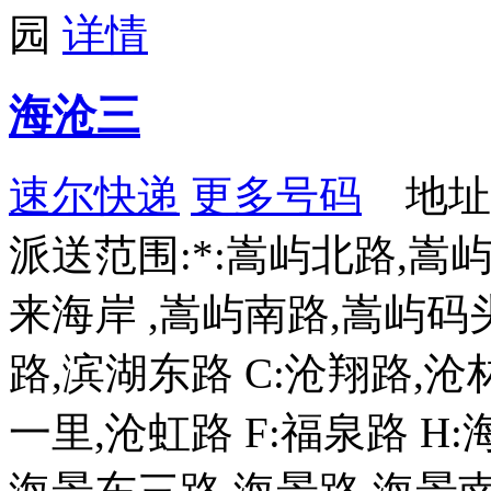
园
详情
海沧三
速尔快递
更多号码
地址
派送范围:*:嵩屿北路,嵩
来海岸 ,嵩屿南路,嵩屿码
路,滨湖东路 C:沧翔路,
一里,沧虹路 F:福泉路 H