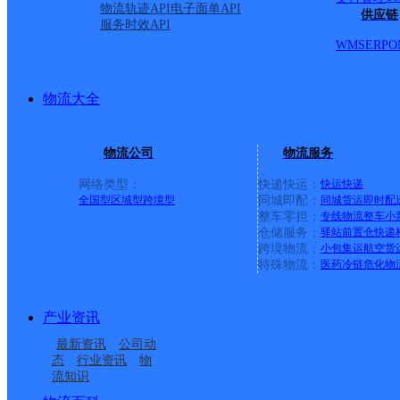
物流轨迹API
电子面单API
厦门兴隆分部
供应链
服务时效API
WMS
ERP
O
优速快递
更多号码
地址：福建省厦门市湖里区马垄路343号
派送范围:殿前街道,火炬高技术开发区,象屿保税区
详情
物流大全
UH厦门集美东林
优速快递
更多号码
地址：厦门市集美区侨英街道兑山里109
物流公司
物流服务
派送范围:-
详情
网络类型：
快递快运：
快运
快递
厦门后溪软件点部
全国型
区域型
跨境型
同城即配：
同城货运
即时配
整车零担：
专线物流
整车
小
仓储服务：
驿站
前置仓
快递
优速快递
更多号码
地址：福建厦门市集美区后溪镇西井二里4
跨境物流：
小包集运
航空货
派送范围:-
详情
特殊物流：
医药冷链
危化物
UH厦门翔安火炬园C
产业资讯
优速快递
更多号码
地址：深青里891号101单元
最新资讯
公司动
派送范围:-
详情
态
行业资讯
物
流知识
UH厦门翔安晋联C