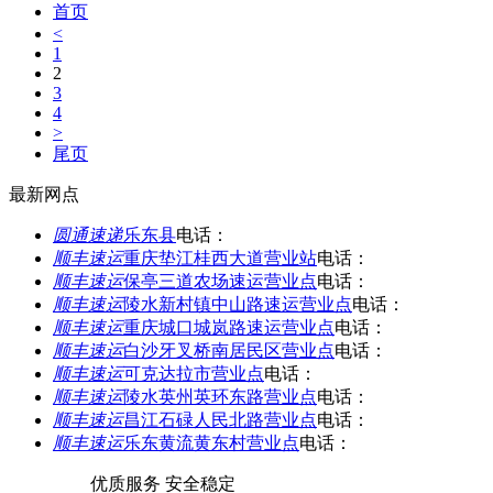
首页
<
1
2
3
4
>
尾页
最新网点
圆通速递
乐东县
电话：
顺丰速运
重庆垫江桂西大道营业站
电话：
顺丰速运
保亭三道农场速运营业点
电话：
顺丰速运
陵水新村镇中山路速运营业点
电话：
顺丰速运
重庆城口城岚路速运营业点
电话：
顺丰速运
白沙牙叉桥南居民区营业点
电话：
顺丰速运
可克达拉市营业点
电话：
顺丰速运
陵水英州英环东路营业点
电话：
顺丰速运
昌江石碌人民北路营业点
电话：
顺丰速运
乐东黄流黄东村营业点
电话：
优质服务 安全稳定