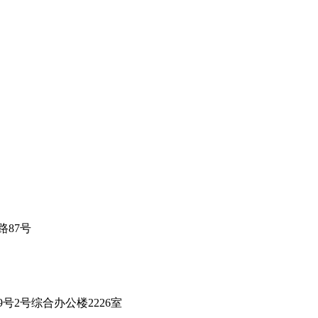
87号
2号综合办公楼2226室