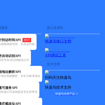
查快递
批量查询
值服务
接入及调试
计到达时间API
HOT
快递鸟接口文档
数据预测发货前、后送达时效
API调试工具
号自动识别API
据单号自动识别物流公司
技术文档
能地址解析API
序地址智能解析、补全为标准地址
扫码关注快递鸟
快递鸟技术支持
递可服务API
询快递公司该线路是否支持寄送
快递鸟全部产品
递拦截改址API