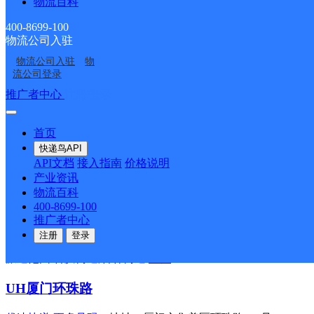
物流百科
优速快递
更多号码
地址：西坂村下坂里190号
400-8699-100
派送范围:-
详情
物流公司入驻
物流公司入驻
物
UH厦门海沧生活区
流公司登录
推广者中心
注册/登录
优速快递
更多号码
地址：厦门市集美区杏林街道高浦村鹤浦
派送范围:厦门海沧保税港区,嵩屿街道,海沧街道
详情
首页
UH厦门后溪组团C
快递鸟API
API文档
接入指南
价格说明
优速快递
更多号码
地址：长乐路350号7094室
产业资讯
派送范围:-
详情
物流百科
400-8699-100
厦门杏林分部
推广者中心
注册
登录
优速快递
更多号码
地址：福建省厦门市集美区杏滨街道前场
派送范围:杏滨街道,杏林街道
详情
UH厦门环珠路