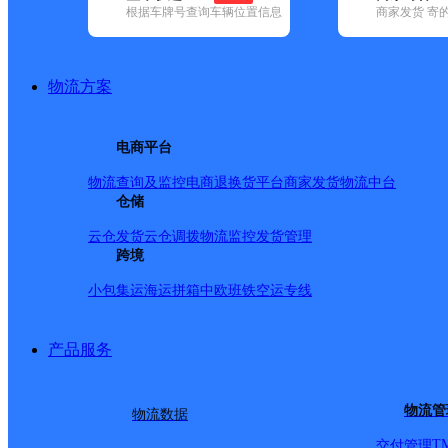
根据车牌号查询车辆位置信息
商家发货 寄
已选
城市：厦门市 ✕
快递：优速快递 ✕
清空已选
品牌:
不限
安能快递(15)
百世快递(35)
德邦快递(54)
极兔速递(2
地区:
不限
海沧区(8)
湖里区(11)
集美区(23)
思明区(3)
同安区(1
物流方案
优速快递,厦门市,快递网点
湖里海天分部
电商平台
物流查询及监控
电商退换货
平台商家发货
物流中台
优速快递
更多号码
地址：福建省厦门市湖里区厦门市湖里区湖里
仓储
派送范围:湖里街道
详情
云仓发货
云仓调拨
物流监控
发货管理
厦门翔安大嶝分部
跨境
小包集运
海运拼箱
中欧班铁
空运专线
优速快递
更多号码
地址：福建省厦门市翔安区马镇春江里73号
派送范围:大嶝街道
详情
产品服务
UH厦门同安凤南
优速快递
更多号码
地址：福建厦门同安区西塘村祖厝边里177
物流管
物流数据
派送范围:省天马种猪场
详情
T
交付管理