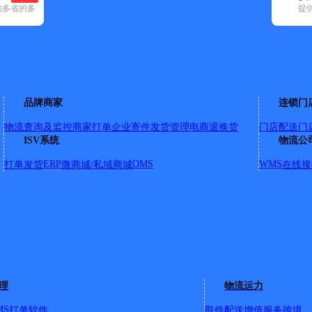
的多省的多
提
8)
申通快递(2)
顺丰速运(80)
速尔快递(20)
天地华宇(7)
优速快递(7
9)
翔安区(11)
品牌商家
连锁门
物流查询及监控
商家打单
企业寄件
发货管理
电商退换货
门店配送
门
大道59号后面城兴楼1-29号
ISV系统
物流公
ERP
OMS
WMS
打单发货
微商城/私域商城
在线接
103
-1号
理
物流运力
MS
打单软件
取件配送
增值服务
跨境