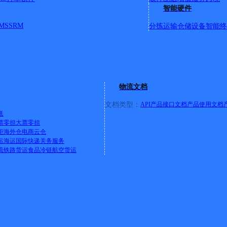
智能硬件
MS
SRM
分拣运输
仓储设备
智能终
号
物流文档
文档类型：
API产品接口文档
产品使用文档
送
票零担
大票零担
柜
海外仓
电商云仓
7号
运
海运
国际快递
关务服务
流
铁路货运
食品冷链
航空货运