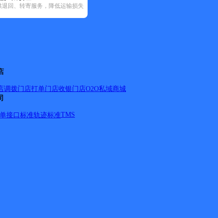
供退回、转寄服务，降低运输损失
5)
邮政国内(91)
圆通速递(39)
韵达速递(99)
中通快递(39)
店
店调拨
门店打单
门店收银
门店O2O
私域商城
司
TMS
单
接口标准
轨迹标准