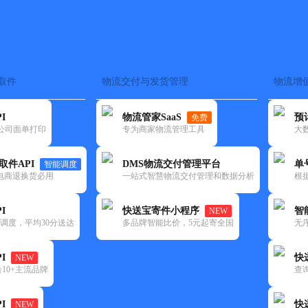
取件
物流交付与发货管理
物流增
在途监控
电子面单
快递查询
单号识别
上门取件
时效预测
I
物流管家SaaS
预
免费
流公司面单打印
专为商家物流管理工具
大
NEW
查询
取件API
DMS物流交付管理平台
单
智能调度
电商退换货必用
一站式智慧物流交付管理和数据分析
根
I
快送宝寄件小程序
智
NEW
调度，平均30分送达
多品牌智能比价，5元起寄全国
无
I
快
NEW
10+主流品牌
查
I
快
NEW