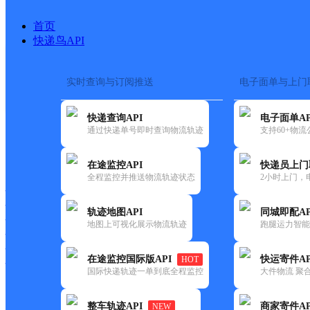
首页
快递鸟API
实时查询与订阅推送
电子面单与上门
搜索热词：
快递查询API
电子面单AP
首页
>
快递大全
>
快递网点
通过快递单号即时查询物流轨迹
支持60+物
快递大全
快运大全
快递时效
在途监控API
快递员上门
全程监控并推送物流轨迹状态
2小时上门，
快递公司
快递网点
轨迹地图API
同城即配AP
快递电话
地图上可视化展示物流轨迹
跑腿运力智能
快运公司
快运网点
在途监控国际版API
快运寄件AP
HOT
快运电话
国际快递轨迹一单到底全程监控
大件物流 聚合
查询
整车轨迹API
商家寄件AP
NEW
网点筛选