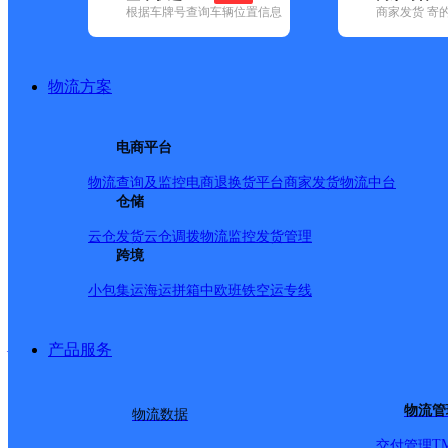
查询
根据车牌号查询车辆位置信息
商家发货 寄
网点筛选
物流方案
已选
城市：芜湖市 ✕
清
电商平台
品牌:
不限
安能快递(3)
百世快递(24)
德邦快递(34)
极兔速递(7)
(93)
圆通速递(9)
韵达速递(60)
宅急送(1)
中通快递(5)
物流查询及监控
电商退换货
平台商家发货
物流中台
地区:
不限
(8)
安徽芜湖三山经济开发区(9)
仓储
繁昌区(33)
镜湖区(3
江区(46)
云仓发货
云仓调拨
物流监控
发货管理
芜湖市,快递网点
跨境
小包集运
海运拼箱
中欧班铁
空运专线
芜湖市镜湖区皖南医学院
产品服务
顺丰速运
更多号码
地址
物流管
物流数据
T
交付管理