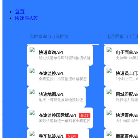
首页
快递鸟API
实时查询与订阅推送
电子面单与上门
搜索热词：
在途监控
快递查询API
电子面单AP
首页
>
快递大全
>
快递网
通过快递单号即时查询物流轨迹
支持60+物
在途监控API
快递员上门
快递大全
快运大全
快递时效
全程监控并推送物流轨迹状态
2小时上门，
轨迹地图API
同城即配AP
快递公司
地图上可视化展示物流轨迹
跑腿运力智能
快递网点
快递电话
快运公司
在途监控国际版API
快运寄件AP
HOT
国际快递轨迹一单到底全程监控
大件物流 聚合
快运网点
快运电话
整车轨迹API
商家寄件AP
NEW