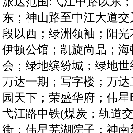
派送范围:弋江中路以东
东；神山路至中江大道交
段以西；绿洲领袖；阳光
伊顿公馆；凯旋尚品；海
会；绿地缤纷城；绿地世
万达一期；写字楼；万达
园天下；荣盛华府；伟星
弋江路中铁(煤炭；轨道
街；伟星芜湖院子；神南