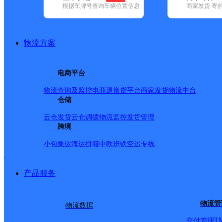
网点筛选
根据车牌号查询车辆位置信息
商家发货 寄
已选
城市：芜湖市 ✕
清
物流方案
品牌:
不限
安能快递(3)
百世快递(24)
德邦快递(34)
极兔速递(7)
(93)
圆通速递(9)
电商平台
韵达速递(60)
宅急送(1)
中通快递(5)
地区:
不限
(8)
安徽芜湖三山经济开发区(9)
繁昌区(33)
镜湖区(3
物流查询及监控
电商退换货
平台商家发货
物流中台
江区(46)
仓储
芜湖市,快递网点
云仓发货
云仓调拨
物流监控
发货管理
跨境
安徽芜湖分拨营销市场部
小包集运
海运拼箱
中欧班铁
空运专线
产品服务
韵达速递
更多号码
地址
物流管
物流数据
路288号万开物流园北门
T
交付管理