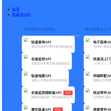
首页
快递鸟API
实时查询与订阅推送
电子面单与上门
搜索热词：
在途监控
快递查询API
电子面单AP
首页
>
快递大全
>
快递网点
通过快递单号即时查询物流轨迹
支持60+物
快递大全
快运大全
快递时效
在途监控API
快递员上门
全程监控并推送物流轨迹状态
2小时上门，
快递公司
快递网点
轨迹地图API
同城即配AP
快递电话
地图上可视化展示物流轨迹
跑腿运力智能
快运公司
快运网点
在途监控国际版API
快运寄件AP
HOT
快运电话
国际快递轨迹一单到底全程监控
大件物流 聚合
查询
整车轨迹API
商家寄件AP
NEW