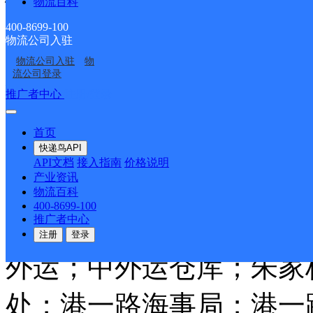
忆江南小区；香格里拉小
物流百科
400-8699-100
龙阳光；紫苑小区；雅园
物流公司入驻
物流公司入驻
物
城小区；美加印象小区；
流公司登录
推广者中心
注册/登录
区；天香苑一期；天香苑
首页
港口村；芜湖职业技术学
快递鸟API
API文档
接入指南
价格说明
产业资讯
武装押运公司；32路公
物流百科
400-8699-100
推广者中心
污水处理厂2期租地；马
注册
登录
外运；中外运仓库；朱家
处；港一路海事局；港一