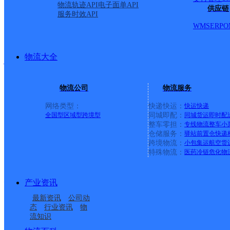
物流轨迹API
电子面单API
供应链
派送范围:-
详情
服务时效API
WMS
ERP
O
安徽主城公司芜湖宝文大
物流大全
韵达速递
更多号码
地址
物流公司
物流服务
网络类型：
快递快运：
快运
快递
街道银湖北路73号宝文大
全国型
区域型
跨境型
同城即配：
同城货运
即时配
整车零担：
专线物流
整车
小
仓储服务：
驿站
前置仓
快递
派送范围:港一路；广福
跨境物流：
小包集运
航空货
特殊物流：
医药冷链
危化物
城校区；石城湖小区；潜
产业资讯
科江东府；伊顿津桥小区
最新资讯
公司动
态
行业资讯
物
流知识