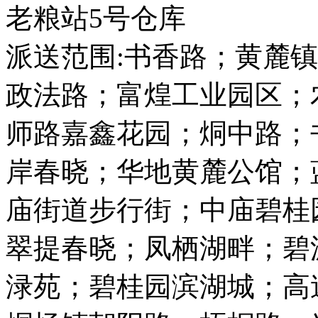
老粮站5号仓库
派送范围:书香路；黄麓
政法路；富煌工业园区；
师路嘉鑫花园；烔中路；
岸春晓；华地黄麓公馆；
庙街道步行街；中庙碧桂
翠提春晓；凤栖湖畔；碧
渌苑；碧桂园滨湖城；高