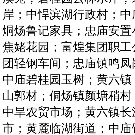
岸；中悍滨湖行政村；中
烔炀鲁记家具；忠庙安置
焦姥花园；富煌集团职工
团轻钢车间；忠庙镇鸣凤
中庙碧桂园玉树；黄六镇
山郭材；侗炀镇颜塘稍村
中旱农贸市场；黄六镇长
市；黄麓临湖街道；中庙