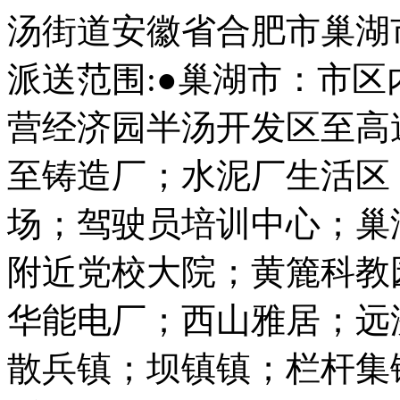
汤街道安徽省合肥市巢湖
派送范围:●巢湖市：市
营经济园半汤开发区至高
至铸造厂；水泥厂生活区；
场；驾驶员培训中心；巢
附近党校大院；黄簏科教
华能电厂；西山雅居；远
散兵镇；坝镇镇；栏杆集