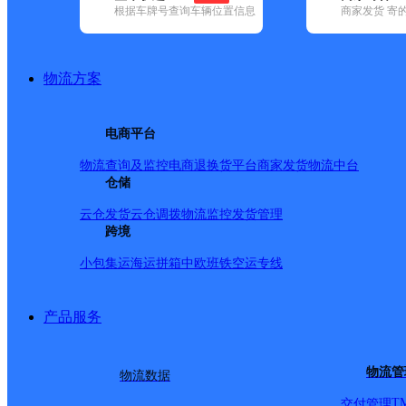
查询
根据车牌号查询车辆位置信息
商家发货 寄
网点筛选
物流方案
已选
城市：合肥市 ✕
地
电商平台
品牌:
不限
安能快递(12)
百世快递(37)
德邦快递(121)
极兔速递(
政国内(149)
圆通速递(58)
韵达速递(98)
宅急送(1)
中通快递(52)
物流查询及监控
电商退换货
平台商家发货
物流中台
地区:
不限
(13)
仓储
包河区(107)
巢湖市(66)
肥东县(51)
肥西县(82)
业开发区(16)
庐江县(44)
庐阳区(84)
蜀山区(172)
瑶海区(120)
长
云仓发货
云仓调拨
物流监控
发货管理
巢湖市,合肥市,快递网点
跨境
小包集运
海运拼箱
中欧班铁
空运专线
UH合肥巢湖
产品服务
优速快递
更多号码
地址
物流管
物流数据
T
交付管理