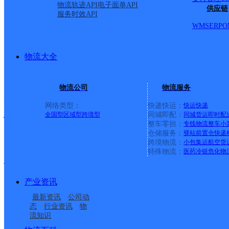
道落东小学向阳南路
物流轨迹API
电子面单API
供应链
服务时效API
WMS
ERP
O
派送范围:散兵镇,中垾镇,
街道,亚父街道,天河街道,
物流大全
柘皋镇,烔炀镇,槐林镇,夏
物流公司
物流服务
网络类型：
快递快运：
快运
快递
情
全国型
区域型
跨境型
同城即配：
同城货运
即时配
整车零担：
专线物流
整车
小
仓储服务：
驿站
前置仓
快递
跨境物流：
小包集运
航空货
安徽巢湖巢东公司
特殊物流：
医药冷链
危化物
产业资讯
申通快递
更多号码
地址
最新资讯
公司动
态
行业资讯
物
派送范围:裕溪河以南、
流知识