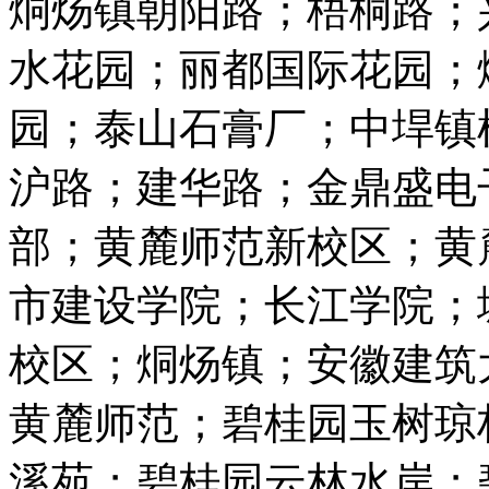
烔炀镇朝阳路；梧桐路；
水花园；丽都国际花园；
园；泰山石膏厂；中垾镇
沪路；建华路；金鼎盛电
部；黄麓师范新校区；黄
市建设学院；长江学院；
校区；烔炀镇；安徽建筑
黄麓师范；碧桂园玉树琼
溪苑；碧桂园云林水岸；