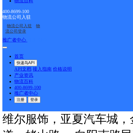
物流百科
镇、高林镇、沐集镇。
详
400-8699-100
物流公司入驻
物流公司入驻
物
合肥巢湖
流公司登录
推广者中心
注册/登录
中通快递
更多号码
地址
首页
快递鸟API
区金巢大道3号
API文档
接入指南
价格说明
产业资讯
物流百科
派送范围:巢湖市区，南到
400-8699-100
推广者中心
号（海事局）为止。 半
注册
登录
维尔服饰，亚夏汽车城，