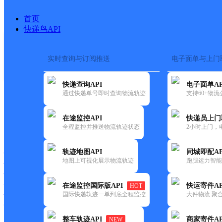
首页
快递鸟API
实时查询与订阅推送
电子面单与上门
搜索热词：
在途监控
快递查询API
电子面单AP
首页
>
快递大全
>
快递网
通过快递单号即时查询物流轨迹
支持60+物
在途监控API
快递员上门
快递大全
快运大全
快递时效
全程监控并推送物流轨迹状态
2小时上门，
轨迹地图API
同城即配AP
快递公司
地图上可视化展示物流轨迹
跑腿运力智能
快递网点
快递电话
快运公司
在途监控国际版API
快运寄件AP
HOT
国际快递轨迹一单到底全程监控
大件物流 聚合
快运网点
快运电话
整车轨迹API
商家寄件AP
NEW