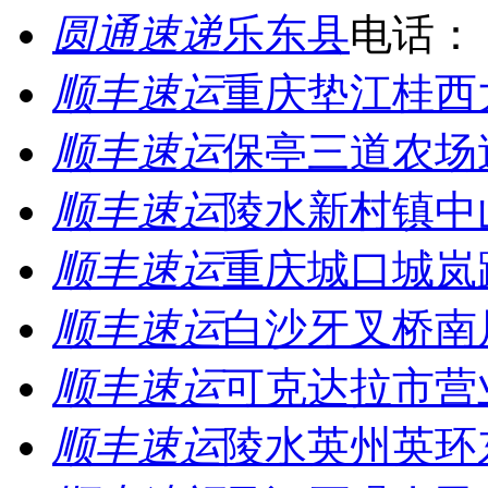
圆通速递
乐东县
电话：
顺丰速运
重庆垫江桂西
顺丰速运
保亭三道农场
顺丰速运
陵水新村镇中
顺丰速运
重庆城口城岚
顺丰速运
白沙牙叉桥南
顺丰速运
可克达拉市营
顺丰速运
陵水英州英环