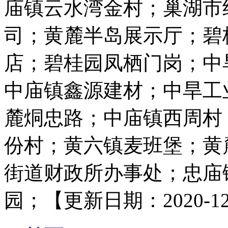
庙镇云水湾金村；巢湖市
司；黄麓半岛展示厅；碧
店；碧桂园凤栖门岗；中
中庙镇鑫源建材；中旱工
麓烔忠路；中庙镇西周村
份村；黄六镇麦班堡；黄
街道财政所办事处；忠庙
园；【更新日期：2020-12-2