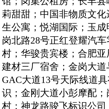
馆；岗集公租房；长丰县
莉甜甜；中国非物质文化
生公寓；悦湖国际；玉成
岗北路28号正红登耀汽
村；华骏贵宾楼；合肥亚
建材三厂宿舍；金岗大道
GAC大道13号天际线道
识；金刚大道小彭摩配；
村；神龙路骏飞标识公司