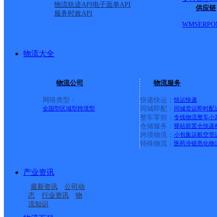
中通快运
物流轨迹API
电子面单API
供应链
服务时效API
WMS
ERP
O
派送范围:三十岗乡,双凤开
山镇,水湖镇,庄墓镇,杨庙
物流大全
镇,造甲乡,左店乡,杜集镇
物流公司
物流服务
网络类型：
快递快运：
快运
快递
全国型
区域型
跨境型
同城即配：
同城货运
即时配
长丰县杜集镇合作点ID80
整车零担：
专线物流
整车
小
仓储服务：
驿站
前置仓
快递
跨境物流：
小包集运
航空货
特殊物流：
医药冷链
危化物
德邦快递
更多号码
地址
产业资讯
嘉诚王鞋店旁
最新资讯
公司动
态
行业资讯
物
派送范围:-
详情
流知识