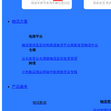
查询
根据车牌号查询车辆位置信息
商家发货 寄
网点筛选
物流方案
已选
城市：合肥市 ✕
地
电商平台
品牌:
不限
安能快递(12)
百世快递(37)
德邦快递(121)
极兔速递(
政国内(149)
圆通速递(58)
韵达速递(98)
宅急送(1)
中通快递(52)
物流查询及监控
电商退换货
平台商家发货
物流中台
地区:
不限
(13)
仓储
包河区(107)
巢湖市(66)
肥东县(51)
肥西县(82)
业开发区(16)
庐江县(44)
庐阳区(84)
蜀山区(172)
瑶海区(120)
长
云仓发货
云仓调拨
物流监控
发货管理
长丰县,合肥市,快递网点
跨境
小包集运
海运拼箱
中欧班铁
空运专线
UH合肥长丰
产品服务
优速快递
更多号码
地址
物流管
物流数据
T
交付管理