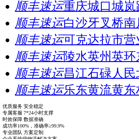
顺丰速运
重庆城口城岚
顺丰速运
白沙牙叉桥南
顺丰速运
可克达拉市营
顺丰速运
陵水英州英环
顺丰速运
昌江石碌人民
顺丰速运
乐东黄流黄东
优质服务 安全稳定
专属客服 7*24小时支撑
时效保障 数据准确
成功率100%，准确率≥99.9%
专业团队 方案定制
企业系统级物流解决方案