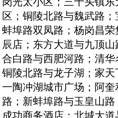
岗光太小区；三十头镇东
区；铜陵北路与魏武路；
蚌埠路双凤路；杨岗昌荣
辰店；东方大道与九顶山
合白路与西肥河路；清华
铜陵北路与龙子湖；家天
一陶冲湖城市广场；阿奎
路；新蚌埠路与玉皇山路
成功商务酒店；北城大道