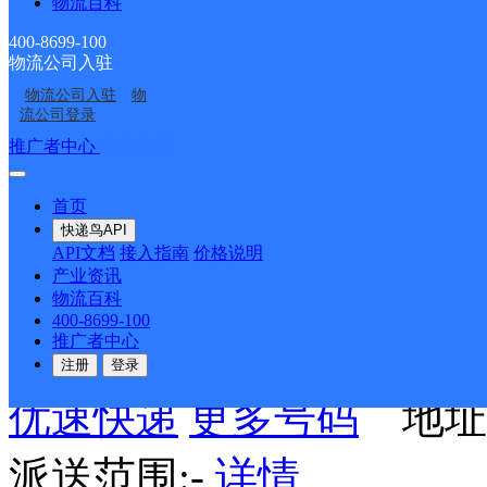
物流百科
400-8699-100
长丰县水湖镇合作点ID14
物流公司入驻
物流公司入驻
物
流公司登录
德邦快递
更多号码
地址
推广者中心
注册/登录
杨公路与长丰路交口西15
首页
快递鸟API
派送范围:-
详情
API文档
接入指南
价格说明
产业资讯
物流百科
400-8699-100
UH合肥长丰D
推广者中心
注册
登录
优速快递
更多号码
地址
派送范围:-
详情