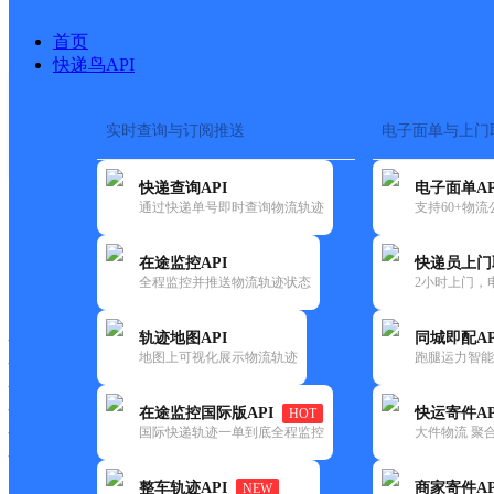
首页
快递鸟API
实时查询与订阅推送
电子面单与上门
搜索热词：
在途监控
快递查询API
电子面单AP
首页
>
快递大全
>
快递网
通过快递单号即时查询物流轨迹
支持60+物
在途监控API
快递员上门
快递大全
快运大全
快递时效
全程监控并推送物流轨迹状态
2小时上门，
轨迹地图API
同城即配AP
快递公司
地图上可视化展示物流轨迹
跑腿运力智能
快递网点
快递电话
快运公司
在途监控国际版API
快运寄件AP
HOT
国际快递轨迹一单到底全程监控
大件物流 聚合
快运网点
快运电话
整车轨迹API
商家寄件AP
NEW