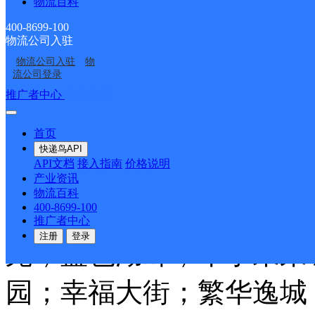
物流百科
芙蓉北苑；染坊社区；翠
400-8699-100
物流公司入驻
花园；怡苑小区；芙蓉名
物流公司入驻
物
流公司登录
缘居；中环城；国耀花瓣
推广者中心
注册/登录
城玫瑰（建设中）翰林府
首页
快递鸟API
API文档
接入指南
价格说明
苑；银都香水郡；雍景台
产业资讯
物流百科
400-8699-100
丹霞新村；照山新村；桃
推广者中心
注册
登录
苑；蓝色湖畔；华宇未来
园；幸福大街；繁华逸城