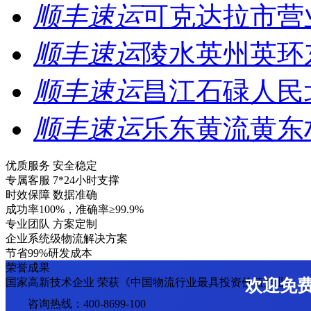
顺丰速运
可克达拉市营
顺丰速运
陵水英州英环
顺丰速运
昌江石碌人民
顺丰速运
乐东黄流黄东
优质服务 安全稳定
专属客服 7*24小时支撑
时效保障 数据准确
成功率100%，准确率≥99.9%
专业团队 方案定制
企业系统级物流解决方案
节省99%研发成本
荣誉成果
国家高新技术企业 荣获《中国物流行业最具投资价值企业》
欢迎免
咨询热线：400-8699-100