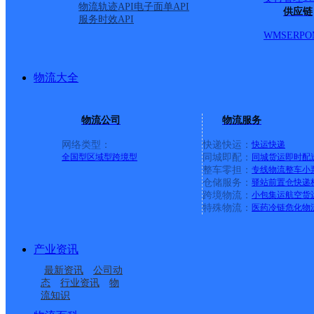
派送范围:
详情
物流轨迹API
电子面单API
供应链
服务时效API
WMS
ERP
O
合肥大学城二部
物流大全
百世快递
更多号码
地址
物流公司
物流服务
路交口
网络类型：
快递快运：
快运
快递
全国型
区域型
跨境型
同城即配：
同城货运
即时配
整车零担：
专线物流
整车
小
派送范围:东至金寨路以
仓储服务：
驿站
前置仓
快递
跨境物流：
小包集运
航空货
特殊物流：
医药冷链
危化物
路;西至铁道线；八公山
产业资讯
园；文锦新城；明珠湖畔
最新资讯
公司动
态
行业资讯
物
花园；佳境风情园；一里
流知识