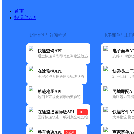
首页
快递鸟API
实时查询与订阅推送
电子面单与上门
搜索热词：
在途监控
快递查询API
电子面单AP
首页
>
快递大全
>
快递网
通过快递单号即时查询物流轨迹
支持60+物
在途监控API
快递员上门
快递大全
快运大全
快递时效
全程监控并推送物流轨迹状态
2小时上门，
轨迹地图API
同城即配AP
快递公司
地图上可视化展示物流轨迹
跑腿运力智能
快递网点
快递电话
快运公司
在途监控国际版API
快运寄件AP
HOT
国际快递轨迹一单到底全程监控
大件物流 聚合
快运网点
快运电话
整车轨迹API
商家寄件AP
NEW