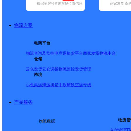
根据车牌号查询车辆位置信息
商家发货 寄
已选
城市：鹤岗市 ✕
地区：萝北县 ✕
清空已选
品牌:
不限
安能快递(1)
百世快递(3)
德邦快递(6)
极兔速递(14)
地区:
不限
东山区(4)
工农区(26)
萝北县(35)
南山区(12)
绥滨县(
物流方案
萝北县,鹤岗市,快递网点
萝北县
电商平台
物流查询及监控
电商退换货
平台商家发货
物流中台
百世快递
更多号码
地址：萝北县凤翔镇林中
仓储
派送范围:县城（凤翔镇）城区内 ；军川农场 ；团结镇 ；东
云仓发货
云仓调拨
物流监控
发货管理
鹤岗萝北网点
跨境
小包集运
海运拼箱
中欧班铁
空运专线
极兔速递
更多号码
地址：萝北县凤翔镇信用社家属楼五号门市
派送范围:
详情
产品服务
鹤岗市萝北县永泰路营业点
顺丰速运
更多号码
地址：黑龙江省鹤岗市萝北县新房产小区4
物流管
物流数据
派送范围:全境
详情
T
交付管理