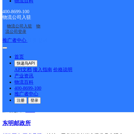
物流百科
邮政国内
更多号码
地址：黑龙江省鹤岗市萝北且鹤北镇奋斗
400-8699-100
派送范围:-
详情
物流公司入驻
物流公司入驻
物
江滨邮政支局
流公司登录
推广者中心
注册/登录
邮政国内
更多号码
地址：黑龙江省鹤岗市萝北县江滨农场主
派送范围:-
详情
首页
营业邮政支局
快递鸟API
API文档
接入指南
价格说明
邮政国内
更多号码
地址：黑龙江省鹤岗市萝北县凤翔镇邮政
产业资讯
派送范围:-
详情
物流百科
400-8699-100
兴东邮政所
推广者中心
注册
登录
邮政国内
更多号码
地址：黑龙江省鹤岗市萝北县太平沟镇兴
派送范围:-
详情
东明邮政所