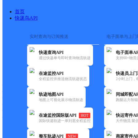
首页
快递鸟API
实时查询与订阅推送
电子面单与上门
搜索热词：
快递查询API
电子面单AP
首页
>
快递大全
>
快递网点
通过快递单号即时查询物流轨迹
支持60+物
快递大全
快运大全
快递时效
在途监控API
快递员上门
全程监控并推送物流轨迹状态
2小时上门，
快递公司
快递网点
轨迹地图API
同城即配AP
快递电话
地图上可视化展示物流轨迹
跑腿运力智能
快运公司
快运网点
在途监控国际版API
快运寄件AP
HOT
快运电话
国际快递轨迹一单到底全程监控
大件物流 聚合
查询
整车轨迹API
商家寄件AP
NEW
网点筛选