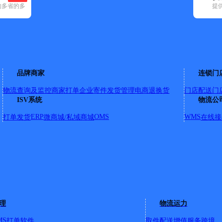
的多省的多
提
申通快递(3)
顺丰速运(8)
天地华宇(2)
邮政国内(53)
圆通速递(7)
韵
27)
向阳区(21)
兴安区(7)
兴山区(2)
品牌商家
连锁门
物流查询及监控
商家打单
企业寄件
发货管理
电商退换货
门店配送
门
ISV系统
物流公
明朝鲜族乡 ；名山镇；太平沟乡 ；云山镇；肇兴镇；名山农场；
ERP
OMS
WMS
打单发货
微商城/私域商城
在线接
,成都川菜隔壁
4号门市格林宾馆对面萝北县电视台南50米
理
物流运力
MS
打单软件
取件配送
增值服务
跨境