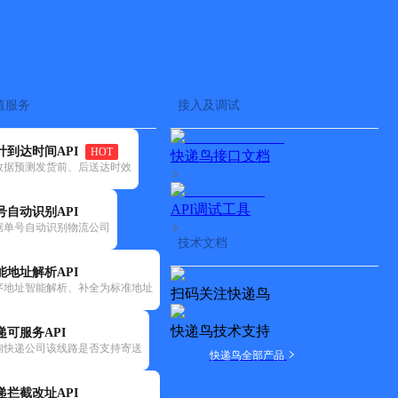
查快递
批量查询
值服务
接入及调试
计到达时间API
HOT
快递鸟接口文档
数据预测发货前、后送达时效
API调试工具
号自动识别API
据单号自动识别物流公司
技术文档
能地址解析API
序地址智能解析、补全为标准地址
扫码关注快递鸟
快递鸟技术支持
递可服务API
询快递公司该线路是否支持寄送
快递鸟全部产品
递拦截改址API