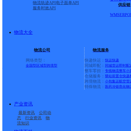
物流轨迹API
电子面单API
萝北县
供应链
服务时效API
WMS
ERP
O
圆通速递
更多号码
地址：黑龙江省鹤岗市萝北县
派送范围:凤翔镇内凤翔一道街、南二道街、南三道街、东明乡
物流大全
鹤岗市萝北县永泰路营业点
顺丰速运
更多号码
地址：黑龙江省鹤岗市萝北县新房产小区4
物流公司
物流服务
派送范围:全境
详情
网络类型：
快递快运：
快运
快递
延军邮政支局
全国型
区域型
跨境型
同城即配：
同城货运
即时配
整车零担：
专线物流
整车
小
仓储服务：
驿站
前置仓
快递
邮政国内
更多号码
地址：黑龙江省鹤岗市萝北县延军农场中
跨境物流：
小包集运
航空货
派送范围:-
详情
特殊物流：
医药冷链
危化物
宝泉岭邮政支局
产业资讯
邮政国内
更多号码
地址：黑龙江省鹤岗市萝北县宝泉岭农场
最新资讯
公司动
派送范围:-
详情
态
行业资讯
物
流知识
奋斗邮政所