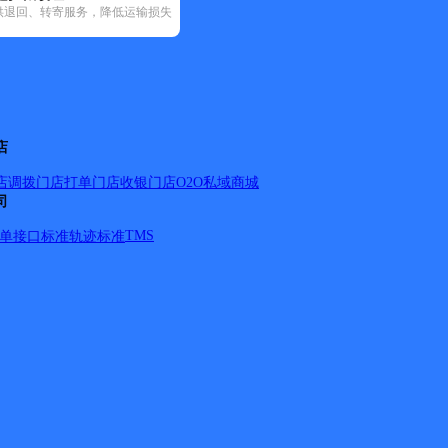
供退回、转寄服务，降低运输损失
达速递(28)
中通快递(9)
店
店调拨
门店打单
门店收银
门店O2O
私域商城
司
江滨农场；延军农场
详情
TMS
单
接口标准
轨迹标准