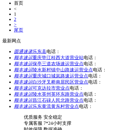
首页
<
1
2
>
尾页
最新网点
圆通速递
乐东县
电话：
顺丰速运
重庆垫江桂西大道营业站
电话：
顺丰速运
保亭三道农场速运营业点
电话：
顺丰速运
陵水新村镇中山路速运营业点
电话：
顺丰速运
重庆城口城岚路速运营业点
电话：
顺丰速运
白沙牙叉桥南居民区营业点
电话：
顺丰速运
可克达拉市营业点
电话：
顺丰速运
陵水英州英环东路营业点
电话：
顺丰速运
昌江石碌人民北路营业点
电话：
顺丰速运
乐东黄流黄东村营业点
电话：
优质服务 安全稳定
专属客服 7*24小时支撑
时效保障 数据准确