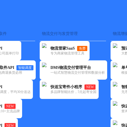
取件
物流交付与发货管理
物流增
在途监控
电子面单
快递查询
单号识别
上门取件
时效预测
I
物流管家SaaS
预
免费
流公司面单打印
专为商家物流管理工具
大
NEW
查询
取件API
DMS物流交付管理平台
单
智能调度
电商退换货必用
一站式智慧物流交付管理和数据分析
根
I
快送宝寄件小程序
智
NEW
调度，平均30分送达
多品牌智能比价，5元起寄全国
无
I
快
NEW
10+主流品牌
查
I
快
NEW