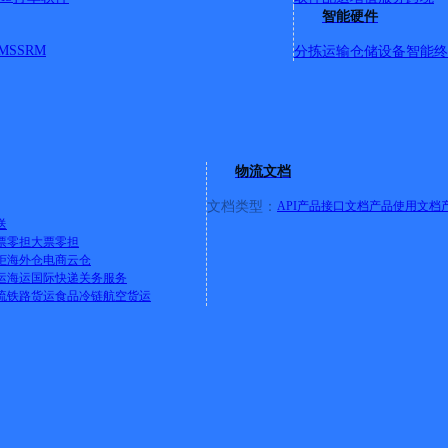
智能硬件
MS
SRM
分拣运输
仓储设备
智能终
政府、朝鲜学校、北二道街、北三道街、国际界江酒店、6592
4号门市格林宾馆对面萝北县电视台南50米
物流文档
文档类型：
API产品接口文档
产品使用文档
送
票零担
大票零担
柜
海外仓
电商云仓
心大街道南
运
海运
国际快递
关务服务
流
铁路货运
食品冷链
航空货运
共青路3区