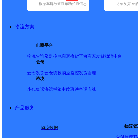
查询
根据车牌号查询车辆位置信息
商家发货 寄
网点筛选
物流方案
已选
城市：鹤岗市 ✕
快
电商平台
品牌:
不限
安能快递(1)
百世快递(3)
德邦快递(6)
极兔速递(14)
中通快递(9)
物流查询及监控
电商退换货
平台商家发货
物流中台
地区:
不限
东山区(1)
仓储
工农区(1)
萝北县(1)
绥滨县(4)
圆通速递,鹤岗市,快递网
云仓发货
云仓调拨
物流监控
发货管理
跨境
小包集运
海运拼箱
中欧班铁
空运专线
鹤岗市
产品服务
圆通速递
更多号码
地址
物流管
物流数据
派送范围:1、鹤岗市（
T
交付管理