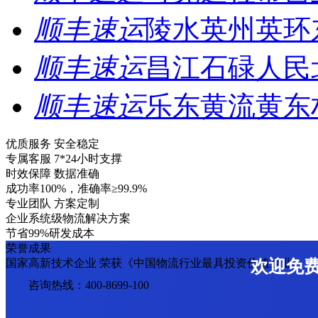
顺丰速运
陵水英州英环
顺丰速运
昌江石碌人民
顺丰速运
乐东黄流黄东
优质服务 安全稳定
专属客服 7*24小时支撑
时效保障 数据准确
成功率100%，准确率≥99.9%
专业团队 方案定制
企业系统级物流解决方案
节省99%研发成本
荣誉成果
国家高新技术企业 荣获《中国物流行业最具投资价值企业》
欢迎免
咨询热线：400-8699-100