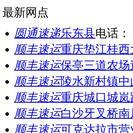
最新网点
圆通速递
乐东县
电话：
顺丰速运
重庆垫江桂西
顺丰速运
保亭三道农场
顺丰速运
陵水新村镇中
顺丰速运
重庆城口城岚
顺丰速运
白沙牙叉桥南
顺丰速运
可克达拉市营