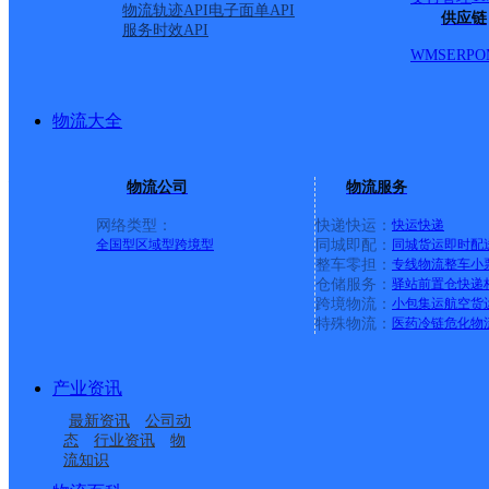
物流轨迹API
电子面单API
供应链
服务时效API
区、兴安区、兴山区）2
WMS
ERP
O
绥滨农场、军川农场、江
物流大全
场、新华农场、延军农场
物流公司
物流服务
网络类型：
快递快运：
快运
快递
绥滨县
全国型
区域型
跨境型
同城即配：
同城货运
即时配
整车零担：
专线物流
整车
小
仓储服务：
驿站
前置仓
快递
跨境物流：
小包集运
航空货
圆通速递
更多号码
地址
特殊物流：
医药冷链
危化物
派送范围:松滨大街东到3
产业资讯
最新资讯
公司动
（中国人寿）振兴大街东到
态
行业资讯
物
流知识