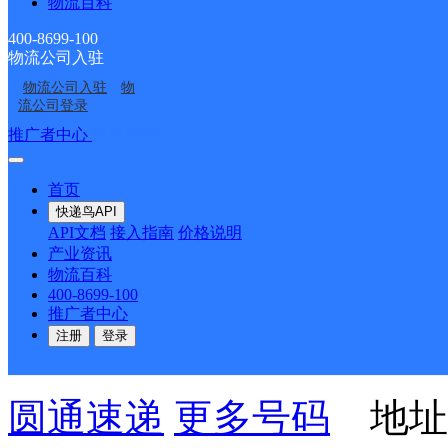
物流百科
（计生局）南到江边北到
400-8699-100
物流公司入驻
绥滨县普阳农场分部
物流公司入驻
物
流公司登录
推广者中心
注册/登录
圆通速递
更多号码
地址
首页
农场分部
快递鸟API
API文档
接入指南
价格说明
产业资讯
派送范围:农场场部
详情
物流百科
400-8699-100
推广者中心
绥滨县农场绥滨农场
注册
登录
圆通速递
更多号码
地址