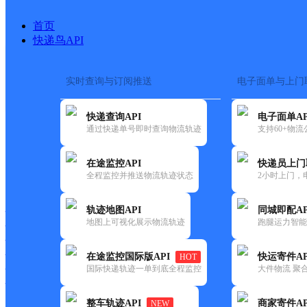
首页
快递鸟API
实时查询与订阅推送
电子面单与上门
搜索热词：
在途监控
快递查询API
电子面单AP
首页
>
快递大全
>
快递网
通过快递单号即时查询物流轨迹
支持60+物
在途监控API
快递员上门
快递大全
快运大全
快递时效
全程监控并推送物流轨迹状态
2小时上门，
轨迹地图API
同城即配AP
快递公司
地图上可视化展示物流轨迹
跑腿运力智能
快递网点
快递电话
快运公司
在途监控国际版API
快运寄件AP
HOT
国际快递轨迹一单到底全程监控
大件物流 聚合
快运网点
快运电话
整车轨迹API
商家寄件AP
NEW