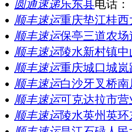
圆通速递
乐东县
电话：
顺丰速运
重庆垫江桂西
顺丰速运
保亭三道农场
顺丰速运
陵水新村镇中
顺丰速运
重庆城口城岚
顺丰速运
白沙牙叉桥南
顺丰速运
可克达拉市营
顺丰速运
陵水英州英环
顺丰速运
昌江石碌人民