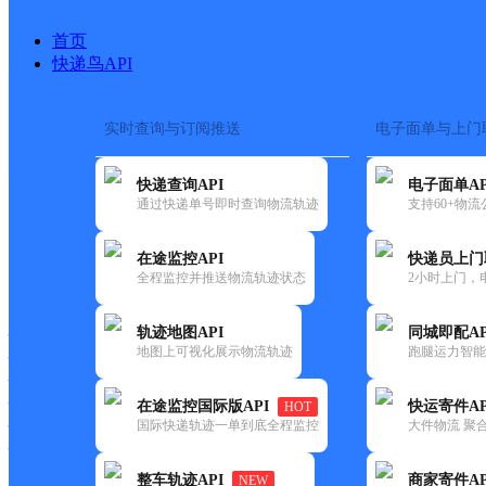
首页
快递鸟API
实时查询与订阅推送
电子面单与上门
搜索热词：
在途监控
快递查询API
电子面单AP
首页
>
快递大全
>
快递网
通过快递单号即时查询物流轨迹
支持60+物
在途监控API
快递员上门
快递大全
快运大全
快递时效
全程监控并推送物流轨迹状态
2小时上门，
轨迹地图API
同城即配AP
快递公司
地图上可视化展示物流轨迹
跑腿运力智能
快递网点
快递电话
快运公司
在途监控国际版API
快运寄件AP
HOT
国际快递轨迹一单到底全程监控
大件物流 聚合
快运网点
快运电话
整车轨迹API
商家寄件AP
NEW