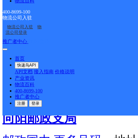
镇邮政局一楼
物流百科
400-8699-100
派送范围:-
详情
物流公司入驻
物流公司入驻
物
流公司登录
普阳邮政支局
推广者中心
注册/登录
邮政国内
更多号码
地址
首页
快递鸟API
API文档
接入指南
价格说明
农场
产业资讯
物流百科
400-8699-100
派送范围:-
详情
推广者中心
注册
登录
向阳邮政支局