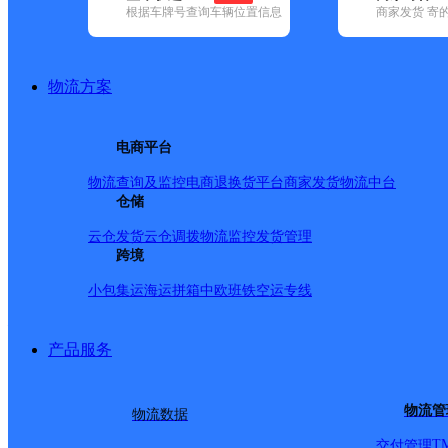
查询
根据车牌号查询车辆位置信息
商家发货 寄
网点筛选
物流方案
已选
城市：鹤岗市 ✕
清
电商平台
品牌:
不限
安能快递(1)
百世快递(3)
德邦快递(6)
极兔速递(14)
中通快递(9)
物流查询及监控
电商退换货
平台商家发货
物流中台
地区:
不限
东山区(4)
仓储
工农区(26)
萝北县(35)
南山区(12)
绥滨县(
鹤岗市,快递网点
云仓发货
云仓调拨
物流监控
发货管理
跨境
小包集运
海运拼箱
中欧班铁
空运专线
北岗邮政所
产品服务
邮政国内
更多号码
地址
物流管
物流数据
乡永生村
T
交付管理