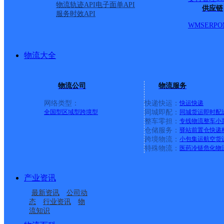
物流轨迹API
电子面单API
供应链
服务时效API
派送范围:-
详情
WMS
ERP
O
向阳路邮政所
物流大全
物流公司
物流服务
邮政国内
更多号码
地址：
网络类型：
快递快运：
快运
快递
全国型
区域型
跨境型
同城即配：
同城货运
即时配
派送范围:-
详情
整车零担：
专线物流
整车
小
仓储服务：
驿站
前置仓
快递
跨境物流：
小包集运
航空货
特殊物流：
医药冷链
危化物
营业邮政支局
产业资讯
邮政国内
更多号码
地址
最新资讯
公司动
态
行业资讯
物
流知识